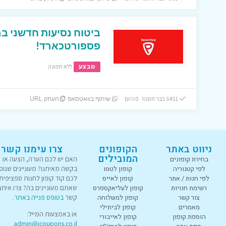
ביטוח נסיעות חדשני 
פספורטכארד!
מבצע
ללא תפוגה
3451 כבר חסכו! 0 היום
שיתוף בוואטסאפ
העתק URL
ניווט באתר
הקופונים
צרו עימנו קשר
המובילים
בחירת קופונים
האם יש לכם הערה, הצעה או
לפי קטגוריה
קופון לטמו
בקשה מאיתנו? מעוניינים שנוס
לפי חנות / אתר
קופון לאייס
לכם קוד קופון לחנות ספציפית
רשימת חנויות
קופון לעליאקספרס
שאתם מעוניינים בה? צרו איתנו
צור קשר
קופון למשלוחה
קשר
בטופס פנייה באתר
.
מאמרים
קופון לביתילי
או באמצעות המייל:
הוספת קופון
קופון לאייבורי
admin@icoupons.co.il