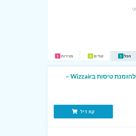
ני
הכל
קודים
מכירות
1
0
1
הטבות והנחות קובועת להזמנת טיסות בWizzair –
קח דיל