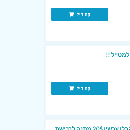
קח דיל
מטייל !!
קח דיל
מבצע באתר גוליבר – קבלו עכשיו 20$ מתנה לרכישת