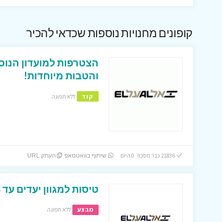
קופונים מחנויות נוספות שכדאי להכיר
הצטרפות למועדון הנוס
והטבות מיוחדות!
קוד
ללא תפוגה
21836 כבר חסכו! 0 היום
שיתוף בוואטסאפ
העתק URL
טיסות למגוון יעדים עד 299$ באתר אלעל !
מבצע
ללא תפוגה