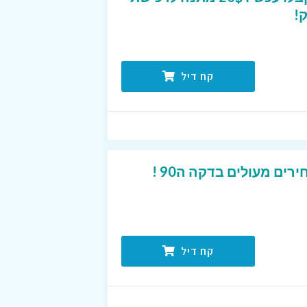
!
קח דיל
רים מעולים בדקה ה90 !
קח דיל