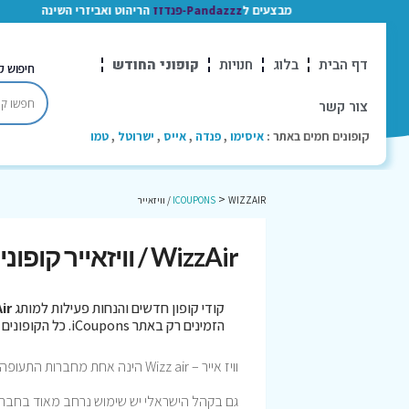
מבצעים ל
Pandazzz-פנדזז
הריהוט ואביזרי השינה
דף הבית
בלוג
חנויות
קופוני החודש
חיפוש ק
צור קשר
קופונים חמים באתר :
איסימו
,
פנדה
,
אייס
,
ישרוטל
,
טמו
>
WIZZAIR / וויזאייר
ICOUPONS
WizzAir / וויזאייר קופונים
קודי קופון חדשים והנחות פעילות למותג
zzAir
הזמינים רק באתר iCoupons. כל הקופונים נבדקו לאחרונה בתאריך 07/08/2026!
וויז אייר – Wizz air הינה אחת מחברות התעופה Low cost המובילות בעולם אשר מפעילה מגוון גדול של טיסות בעל רחבי העולם!
גם בקהל הישראלי יש שימוש נרחב מאוד בחברת 