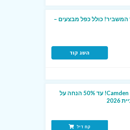
 המשביר! כולל כפל מבצעים –
השג קוד
מבצעי עונה ב-Camden & Shoes! עד 50% הנחה על
202
קח דיל