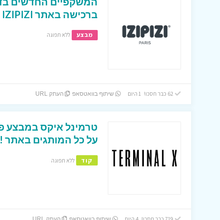
המשקפיים החדשים בדר
ברכישה באתר IZIPIZI אונליין
מבצע
ללא תפוגה
62 כבר חסכו! 1 היום
שיתוף בוואטסאפ
העתק URL
על כל המותגים באתר !
קוד
ללא תפוגה
719 כבר חסכו! 4 היום
שיתוף בוואטסאפ
העתק URL