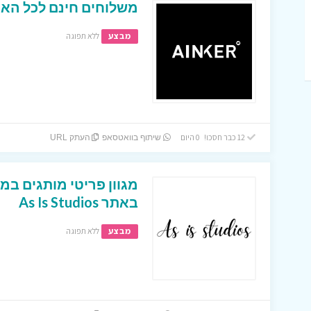
משלוחים חינם לכל הארץ מ
מבצע
ללא תפוגה
12 כבר חסכו! 0 היום
שיתוף בוואטסאפ
העתק URL
באתר As Is Studios
מבצע
ללא תפוגה