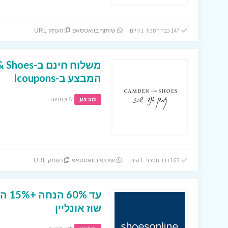
147 כבר חסכו! 1 היום
שיתוף בוואטסאפ
העתק URL
המבצע ב-Icoupons
מבצע
ללא תפוגה
165 כבר חסכו! 1 היום
שיתוף בוואטסאפ
העתק URL
עד 
שוז אונליין