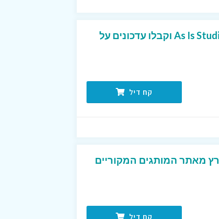
הירשמו למועדון של As Is Studios וקבלו עדכונים על
קח דיל
רץ מאתר המותגים המקוריים
קח דיל