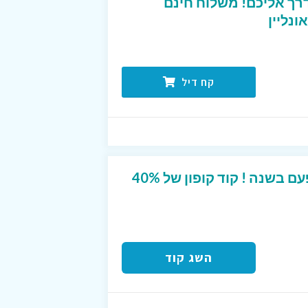
ך אליכם! משלוח חינם
קח דיל
טרמינל איקס במבצע פעם בשנה ! קוד קופון של 40%
השג קוד