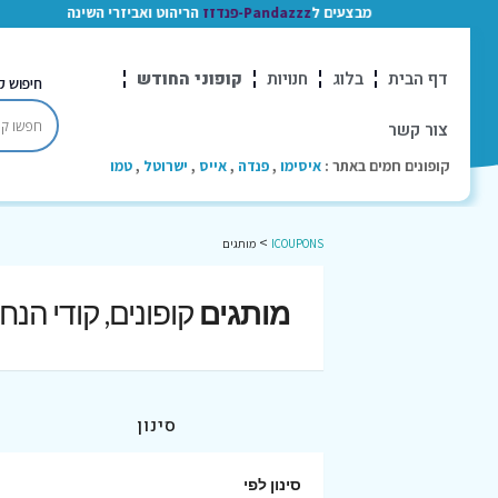
מבצעים ל
Pandazzz-פנדזז
הריהוט ואביזרי השינה
דף הבית
בלוג
חנויות
קופוני החודש
חיפוש ק
צור קשר
קופונים חמים באתר :
איסימו
,
פנדה
,
אייס
,
ישרוטל
,
טמו
>
ICOUPONS
מותגים
מותגים
קופונים, קודי הנ
סינון
סינון לפי