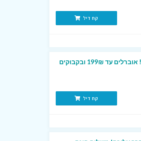
קח דיל
SALE מיוחד בפנטה ריי! אוברלים עד 199₪ ובקבוקים
קח דיל