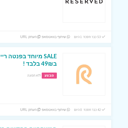
53 כבר חסכו! 1 היום
שיתוף בוואטסאפ
העתק URL
ב49₪ בלבד !
מבצע
ללא תפוגה
42 כבר חסכו! 0 היום
שיתוף בוואטסאפ
העתק URL