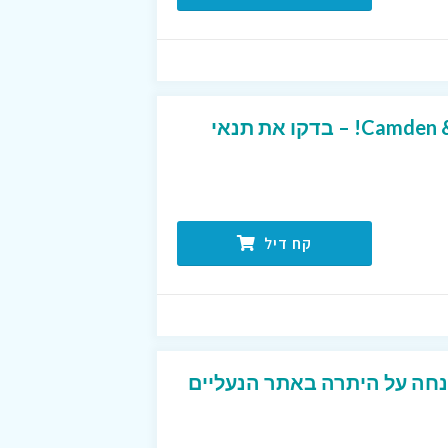
משלוח חינם ב-Camden & Shoes! – בדקו את תנאי
קח דיל
60% הנחה +15% הנחה על היתרה באתר הנעליים