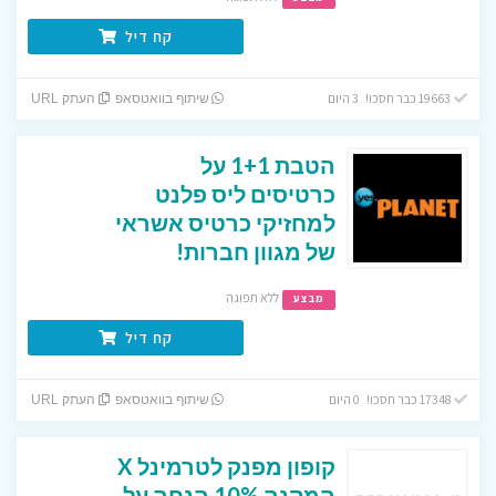
קח דיל
19663 כבר חסכו! 3 היום
שיתוף בוואטסאפ
העתק URL
הטבת 1+1 על
כרטיסים ליס פלנט
למחזיקי כרטיס אשראי
של מגוון חברות!
ללא תפוגה
מבצע
קח דיל
17348 כבר חסכו! 0 היום
שיתוף בוואטסאפ
העתק URL
קופון מפנק לטרמינל X
המקנה 10% הנחה על