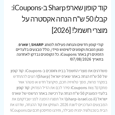
קוד קופון שארפ Sharp ב-iCoupons:
קבלו 50 ש"ח הנחה אקסטרה על
מוצרי חשמל! [2026]
קודי קופון חדשים והנחות פעילות למותג
SHARP \ שארפ
.
מגוון הטבות וקופונים לשימוש מיידי, כולל מבצעים בלעדיים
הזמינים רק באתר iCoupons. כל הקופונים נבדקו לאחרונה
בתאריך 07/08/2026!
משדרגים את מוצרי החשמל בבית וחוסכים ב-iCoupons: קוד קופון
של 50 ש”ח הנחה באתר שארפ ישראל (Sharp)!
רוצים להתחדש
במקרר מרווח, מסך טלוויזיה חכם, מיקרוגל חדש או מטהר אוויר
מתקדם? צוות
iCoupons
סידר לכם את הדיל המדויק:
קוד קופון
בלעדי המעניק 50 ש”ח הנחה על רכישה באתר הרשמי של שארפ
ישראל (sharp-israel.co.il)
! אל תסגרו הזמנה לפני שבדקתם את
המבצעים העדכניים לשנת 2026. העתיקו את קוד ההנחה, שדרגו את
הבית בטכנולוגיה יפנית מובילה, ותיהנו מחיסכון חכם עם iCoupons!