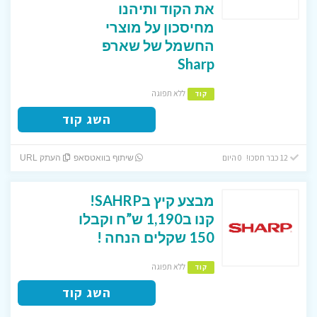
את הקוד ותיהנו
מחיסכון על מוצרי
החשמל של שארפ
Sharp
ללא תפוגה
קוד
השג קוד
12 כבר חסכו! 0 היום
שיתוף בוואטסאפ
העתק URL
מבצע קיץ בSAHRP!
קנו ב1,190 ש”ח וקבלו
150 שקלים הנחה !
ללא תפוגה
קוד
השג קוד