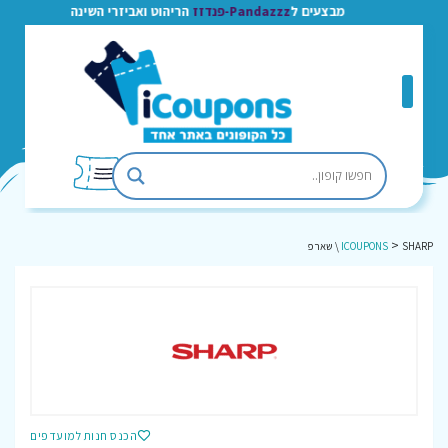
מבצעים ל
Pandazzz-פנדזז
הריהוט ואביזרי השינה
>
SHARP \ שארפ
ICOUPONS
הכנס חנות למועדפים