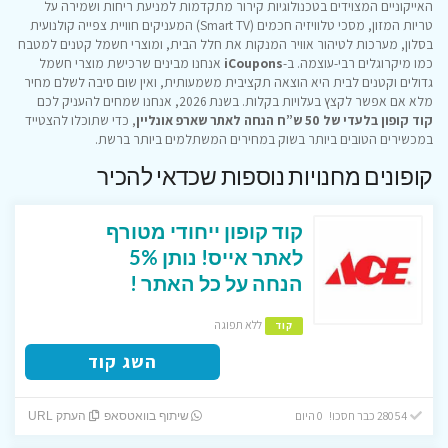
האייקוניים המצוידים בטכנולוגיות קירור מתקדמות למניעת ריחות ושמירה על
טריות המזון, מסכי טלוויזיה חכמים (Smart TV) המעניקים חוויית צפייה קולנועית
בסלון, מערכות לטיהור אוויר המנקות את חלל הבית, ומוצרי חשמל קטנים למטבח
כמו מיקרוגלים רבי-עוצמה. ב-
iCoupons
אנחנו מבינים שרכישת מוצרי חשמל
גדולים וקטנים לבית היא הוצאה תקציבית משמעותית, ואין שום סיבה לשלם מחיר
מלא אם אפשר לקצץ בעלויות בקלות. בשנת 2026, אנחנו שמחים להעניק לכם
קוד קופון בלעדי של 50 ש”ח הנחה לאתר שארפ אונליין
, כדי שתוכלו להצטייד
במכשירים הטובים ביותר בשוק במחירים המשתלמים ביותר ברשת.
קופונים מחנויות נוספות שכדאי להכיר
קוד קופון ייחודי מטורף
לאתר אייס! נותן 5%
הנחה על כל האתר !
ללא תפוגה
קוד
השג קוד
28054 כבר חסכו! 0 היום
שיתוף בוואטסאפ
העתק URL