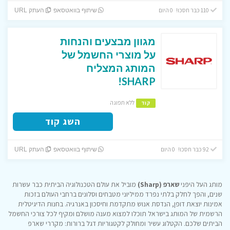
110 כבר חסכו! 0 היום
שיתוף בוואטסאפ
העתק URL
מגוון מבצעים והנחות
על מוצרי החשמל של
המותג המצליח
SHARP!
ללא תפוגה
קוד
השג קוד
92 כבר חסכו! 0 היום
שיתוף בוואטסאפ
העתק URL
מותג העל היפני
שארפ (Sharp)
מוביל את עולם הטכנולוגיה הביתית כבר עשרות
שנים, והפך לחלק בלתי נפרד ממיליוני מטבחים וסלונים ברחבי העולם בזכות
אמינות יוצאת דופן, הנדסת אנוש מתקדמת וחיסכון באנרגיה. בחנות הדיגיטלית
הרשמית של המותג בישראל תוכלו למצוא מענה מושלם ומקיף לכל צורכי החשמל
הביתים שלכם. הקטלוג עשיר ומחולק לקטגוריות דגל ברורות: מקררי שארפ