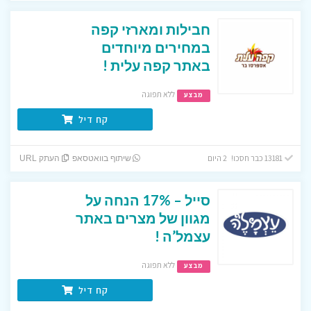
חבילות ומארזי קפה
במחירים מיוחדים
באתר קפה עלית !
ללא תפוגה
מבצע
קח דיל
13181 כבר חסכו! 2 היום
שיתוף בוואטסאפ
העתק URL
סייל – 17% הנחה על
מגוון של מצרים באתר
עצמל’ה !
ללא תפוגה
מבצע
קח דיל