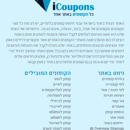
האתר הגדול ביותר בישראל עבור חיפוש קופונים בלעדיים, יש לנו את כל סוגי
הקופונים מקופונים של אוכל, ביגוד, הנעלה, אינטרנט וכו.. הייחודיות של האתר
שלנו היא שאנו מציעים לגולשים לקבל הנחות והטבות למותגים שהם באמת
רוצים לרכוש מהם! בשונה מאתרי הקופונים האחרים אשר מקשרים לדילים באופן
ישיר ומציעים מבצעים מתחלפים, באתר שלנו תוכלו לקבל את ההנחות וההטבות
למותגים שאתם כבר מעוניינים לרכוש בהם בכל אופן! האתר ממשיך לגדול מדי
יום ואנו ממליצים להירשם לניוזלייטר שלנו ולהתעדכן, מותגים חדשים עולים
לאתר מדי שבוע וכמו כן גם קופונים מתעדכנים באתר באופן קבוע!
ניווט באתר
הקופונים המובילים
בחירת קופונים
קופון לטמו
לפי קטגוריה
קופון לאייס
לפי חנות / אתר
קופון לעליאקספרס
רשימת חנויות
קופון למשלוחה
צור קשר
קופון לביתילי
מאמרים
קופון לאייבורי
הוספת קופון
קופון לeSimo
מפת אתר
קופון לurban
חיפוש באתר
קופון לישרוטל
AI Overview Sitemap
קופון לסופר פארם