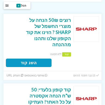
הכל
4
רוצים 50₪ הנחה על
מוצרי החשמל של
SHARP ? הזינו את קוד
הקופון שלנו ותהנו
מההנחה
ללא תפוגה
קוד
השג קוד
15 כבר חסכו! 0 היום
שיתוף בוואטסאפ
העתק URL
קוד קופון בלעדי: 50
ש”ח הנחה אקסטרה
על כל האתר! העתיקו