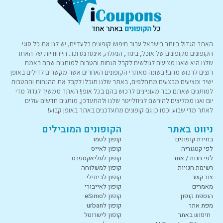
האתר הגדול ביותר בישראל עבור חיפוש קופונים בלעדיים, יש לנו את כל סוגי
הקופונים מקופונים של אוכל, ביגוד, הנעלה, אינטרנט וכו.. הייחודיות של האתר
שלנו היא שאנו מציעים לגולשים לקבל הנחות והטבות למותגים שהם באמת
רוצים לרכוש מהם! בשונה מאתרי הקופונים האחרים אשר מקשרים לדילים באופן
ישיר ומציעים מבצעים מתחלפים, באתר שלנו תוכלו לקבל את ההנחות וההטבות
למותגים שאתם כבר מעוניינים לרכוש בהם בכל אופן! האתר ממשיך לגדול מדי
יום ואנו ממליצים להירשם לניוזלייטר שלנו ולהתעדכן, מותגים חדשים עולים
לאתר מדי שבוע וכמו כן גם קופונים מתעדכנים באתר באופן קבוע!
ניווט באתר
הקופונים המובילים
בחירת קופונים
קופון לטמו
לפי קטגוריה
קופון לאייס
לפי חנות / אתר
קופון לעליאקספרס
רשימת חנויות
קופון למשלוחה
צור קשר
קופון לביתילי
מאמרים
קופון לאייבורי
הוספת קופון
קופון לeSimo
מפת אתר
קופון לurban
חיפוש באתר
קופון לישרוטל