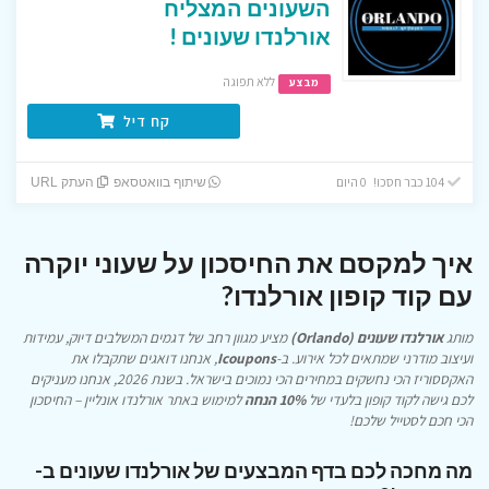
השעונים המצליח
אורלנדו שעונים !
ללא תפוגה
מבצע
קח דיל
104 כבר חסכו! 0 היום
שיתוף בוואטסאפ
העתק URL
איך למקסם את החיסכון על שעוני יוקרה
עם קוד קופון אורלנדו?
מותג
אורלנדו שעונים (Orlando)
מציע מגוון רחב של דגמים המשלבים דיוק, עמידות
ועיצוב מודרני שמתאים לכל אירוע. ב-
Icoupons
, אנחנו דואגים שתקבלו את
האקססוריז הכי נחשקים במחירים הכי נמוכים בישראל. בשנת 2026, אנחנו מעניקים
לכם גישה לקוד קופון בלעדי של
10% הנחה
למימוש באתר אורלנדו אונליין – החיסכון
הכי חכם לסטייל שלכם!
מה מחכה לכם בדף המבצעים של אורלנדו שעונים ב-