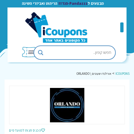
מבצעים ל
Pandazzz-פנדזז
הריהוט ואביזרי השינה
>
ICOUPONS
אורלנדו שעונים \ ORLANDO
הכנס חנות למועדפים