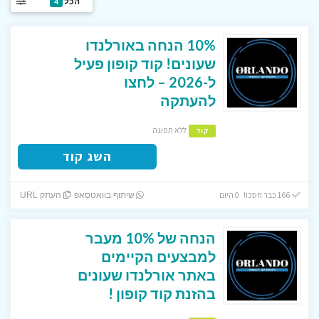
הכל
4
10% הנחה באורלנדו
שעונים! קוד קופון פעיל
ל-2026 – לחצו
להעתקה
ללא תפוגה
קוד
השג קוד
166 כבר חסכו! 0 היום
שיתוף בוואטסאפ
העתק URL
הנחה של 10% מעבר
למבצעים הקיימים
באתר אורלנדו שעונים
בהזנת קוד קופון !