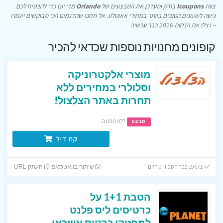
צוות
Icoupons
בודק ומעדכן את המבצעים של
Orlando
מדי יום כדי להבטיח לכם
גישה לשעונים הטובים ביותר במחירי אאוטלט. אל תחכו שהדגמים הכי מבוקשים ייגמרו
– נצלו את הנחות 2026 כבר עכשיו!
קופונים מחנויות נוספות שכדאי להכיר
מוצרי אלקטרוניקה
וסלולרי במחירים ללא
תחרות באתר הצלצול!
ללא תפוגה
מבצע
קח דיל
19671 כבר חסכו! 0 היום
שיתוף בוואטסאפ
העתק URL
הטבת 1+1 על
כרטיסים ליס פלנט
למחזיקי כרטיס אשראי