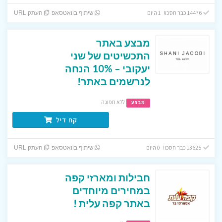
14476 כבר חסכו! 1 היום
שיתוף בוואטסאפ
העתק URL
מבצע באתר
התכשיטים של שני
יעקובי – 10% הנחה
לנרשמים באתר!
ללא תפוגה
מבצע
קח דיל
13625 כבר חסכו! 0 היום
שיתוף בוואטסאפ
העתק URL
חבילות ומארזי קפה
במחירים מיוחדים
באתר קפה עלית !