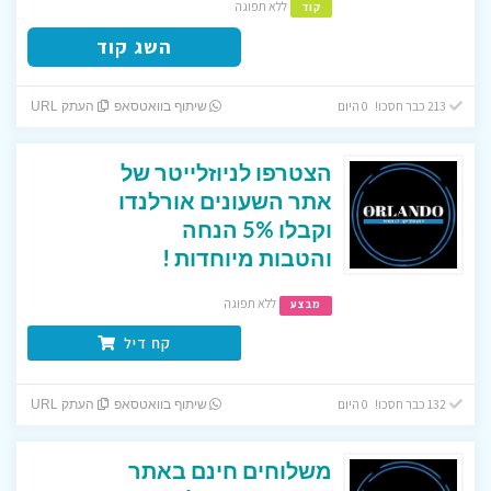
ללא תפוגה
קוד
השג קוד
213 כבר חסכו! 0 היום
שיתוף בוואטסאפ
העתק URL
הצטרפו לניוזלייטר של
אתר השעונים אורלנדו
וקבלו 5% הנחה
והטבות מיוחדות !
ללא תפוגה
מבצע
קח דיל
132 כבר חסכו! 0 היום
שיתוף בוואטסאפ
העתק URL
משלוחים חינם באתר