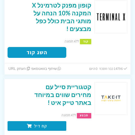
קופון מפנק לטרמינל X
המקנה 10% הנחה על
מותגי הבית כולל כפל
מבצעים !
ללא תפוגה
קוד
השג קוד
14796 כבר חסכו! 0 היום
שיתוף בוואטסאפ
העתק URL
קטגוריית סייל עם
מחירים שווים במיוחד
באתר טייק איט !
ללא תפוגה
מבצע
קח דיל