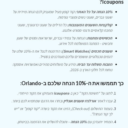
Icoupons?
10% הנחה על כל האתר:
קוד קופון פעיל שמעניק לכם הנחה מיידית על
שעוני גברים, שעוני נשים ומוצרי צורפות.
קולקציות השעונים המעוצבות:
כל הדילים על שעוני כרונוגרף, שעוני
מתכת קלאסיים ודגמי ספורט-אלגנט.
תכשיטים ומתנות:
הנחות על צמידי גברים, שרשראות וסטים של שעון
ותכשיט – המתנה המושלמת לכל אירוע.
שעונים חכמים (Smart Watches):
הזדמנות לנצל את ה-10% שלנו על
דגמים טכנולוגיים ששומרים עליכם מעודכנים בסטייל.
הטבות משלוח עד הבית:
מידע על משלוחים מהירים ואפשרויות אספקה
נוחות לכל חלקי הארץ ב-2026.
כך תממשו את ה-10% הנחה שלכם ב-Orlando:
לחצו על “חשיפת הקוד” כאן ב-
Icoupons
והעתיקו את הקוד הייחודי.
עברו לאתר
אורלנדו שעונים אונליין
ובחרו את הדגם שמחמיא לכם ביותר.
בעמוד התשלום (Check-out), הזינו את הקוד בשדה “קוד קופון” או “יש
לך קוד הנחה?”.
המחיר יתעדכן עם
10% הנחה
– ותוכלו להשלים את ההזמנה בביטחון.