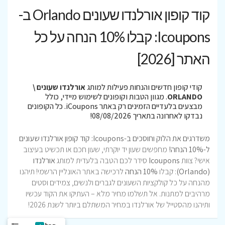
קוד קופון אורלנדו שעונים Orlando ב-
Icoupons: קבלו 10% הנחה על כל
האתר [2026]
קודי קופון חדשים והנחות פעילות למותג
אורלנדו שעונים \
ORLANDO
. מגוון הטבות וקופונים לשימוש מיידי, כולל
מבצעים בלעדיים הזמינים רק באתר iCoupons. כל הקופונים
נבדקו לאחרונה בתאריך 08/08/2026!
משדרגים את הלוק וחוסכים ב-Icoupons: קוד קופון אורלנדו שעונים
ל-10% הנחה!
מחפשים שעון יד יוקרתי, שעון חכם או תכשיט בעיצוב
אישי? צוות
Icoupons
סידר לכם הטבה בלעדית למותג
אורלנדו
(Orlando)
: קבלו
10% הנחה
לרכישה באתר האונליין הרשמי! תיהנו
מהנחה על כל קולקציות השעונים לגברים ולנשים, צמידים וסטים
מרהיבים למתנות. אל תשלמו מחיר מלא – העתיקו את הקוד עכשיו
ותיהנו מהסטייל של אורלנדו במחיר המשתלם ביותר לשנת 2026!