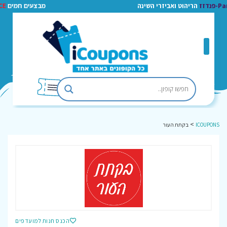
הוט ואביזרי השינה
מבצעים חמים
ACE-אייס
30%-50%!!! לחצו למעבר
>
ICOUPONS
בקתת העור
הכנס חנות למועדפים