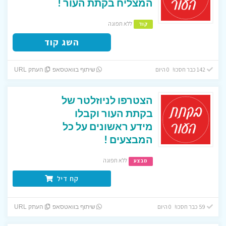
המצליח בקתת העור !
ללא תפוגה
קוד
השג קוד
142 כבר חסכו! 0 היום
שיתוף בוואטסאפ
העתק URL
הצטרפו לניוזלטר של
בקתת העור וקבלו
מידע ראשונים על כל
המבצעים !
ללא תפוגה
מבצע
קח דיל
59 כבר חסכו! 0 היום
שיתוף בוואטסאפ
העתק URL