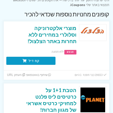
תמצאי באתר שלי
iCoupons
.
קופונים מחנויות נוספות שכדאי להכיר
מוצרי אלקטרוניקה
וסלולרי במחירים ללא
תחרות באתר הצלצול!
ללא תפוגה
מבצע
קח דיל
19653 כבר חסכו! 1 היום
שיתוף בוואטסאפ
העתק URL
הטבת 1+1 על
כרטיסים ליס פלנט
למחזיקי כרטיס אשראי
של מגוון חברות!