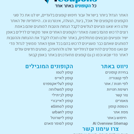
האתר הגדול ביותר בישראל עבור חיפוש קופונים בלעדיים, יש לנו את כל סוגי
הקופונים מקופונים של אוכל, ביגוד, הנעלה, אינטרנט וכו.. הייחודיות של האתר
שלנו היא שאנו מציעים לגולשים לקבל הנחות והטבות למותגים שהם באמת
רוצים לרכוש מהם! בשונה מאתרי הקופונים האחרים אשר מקשרים לדילים באופן
ישיר ומציעים מבצעים מתחלפים, באתר שלנו תוכלו לקבל את ההנחות וההטבות
למותגים שאתם כבר מעוניינים לרכוש בהם בכל אופן! האתר ממשיך לגדול מדי
יום ואנו ממליצים להירשם לניוזלייטר שלנו ולהתעדכן, מותגים חדשים עולים
לאתר מדי שבוע וכמו כן גם קופונים מתעדכנים באתר באופן קבוע!
ניווט באתר
הקופונים המובילים
בחירת קופונים
קופון לטמו
לפי קטגוריה
קופון לאייס
לפי חנות / אתר
קופון לעליאקספרס
רשימת חנויות
קופון למשלוחה
צור קשר
קופון לביתילי
מאמרים
קופון לאייבורי
הוספת קופון
קופון לeSimo
מפת אתר
קופון לurban
חיפוש באתר
קופון לישרוטל
AI Overview Sitemap
קופון לסופר פארם
צרו עימנו קשר