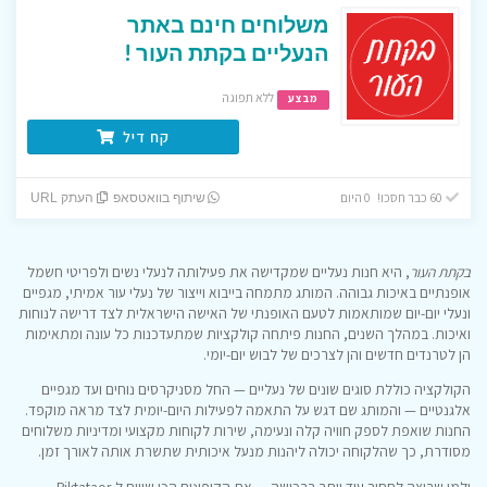
משלוחים חינם באתר
הנעליים בקתת העור !
ללא תפוגה
מבצע
קח דיל
60 כבר חסכו! 0 היום
שיתוף בוואטסאפ
העתק URL
בקתת העור
, היא חנות נעליים שמקדישה את פעילותה לנעלי נשים ולפריטי חשמל
אופנתיים באיכות גבוהה. המותג מתמחה בייבוא וייצור של נעלי עור אמיתי, מגפיים
ונעלי יום-יום שמותאמות לטעם האופנתי של האישה הישראלית לצד דרישה לנוחות
ואיכות. במהלך השנים, החנות פיתחה קולקציות שמתעדכנות כל עונה ומתאימות
הן לטרנדים חדשים והן לצרכים של לבוש יום-יומי.
הקולקציה כוללת סוגים שונים של נעליים — החל מסניקרסים נוחים ועד מגפיים
אלגנטיים — והמותג שם דגש על התאמה לפעילות היום-יומית לצד מראה מוקפד.
החנות שואפת לספק חוויה קלה ונעימה, שירות לקוחות מקצועי ומדיניות משלוחים
מסודרת, כך שהלקוחה יכולה ליהנות מנעל איכותית שתשרת אותה לאורך זמן.
ולמי שרוצה לחסוך עוד יותר ברכישה — את הקופונים הכי שווים ל-Biktataor