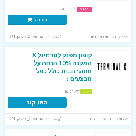
ללא תפוגה
מבצע
קח דיל
17344 כבר חסכו! 0 היום
שיתוף בוואטסאפ
העתק URL
קופון מפנק לטרמינל X
המקנה 10% הנחה על
מותגי הבית כולל כפל
מבצעים !
ללא תפוגה
קוד
השג קוד
14786 כבר חסכו! 0 היום
שיתוף בוואטסאפ
העתק URL