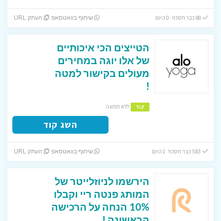
88 כבר חסכו! 0 היום
שיתוף בוואטסאפ
העתק URL
הטייצים הכי איכותיים
של אלו יוגה במחירים
מעולים בקישור למטה
!
ללא תפוגה
קוד
השג קוד
583 כבר חסכו! 1 היום
שיתוף בוואטסאפ
העתק URL
הירשמו לניוזלייטר של
המותג פנטה ריי וקבלו
10% הנחה על הרכישה
הראשונה !