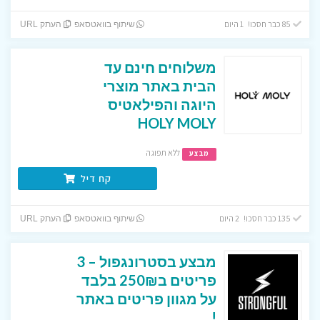
85 כבר חסכו! 1 היום
שיתוף בוואטסאפ
העתק URL
משלוחים חינם עד
הבית באתר מוצרי
היוגה והפילאטיס
HOLY MOLY
ללא תפוגה
מבצע
קח דיל
135 כבר חסכו! 2 היום
שיתוף בוואטסאפ
העתק URL
מבצע בסטרונגפול – 3
פריטים ב250₪ בלבד
על מגוון פריטים באתר
!