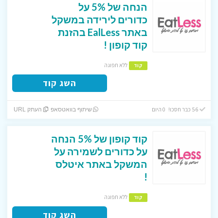
הנחה של 5% על
כדורים לירידה במשקל
באתר EalLess בהזנת
קוד קופון !
ללא תפוגה
קוד
השג קוד
56 כבר חסכו! 0 היום
שיתוף בוואטסאפ
העתק URL
קוד קופון של 5% הנחה
על כדורים לשמירה על
המשקל באתר איטלס
!
ללא תפוגה
קוד
השג קוד