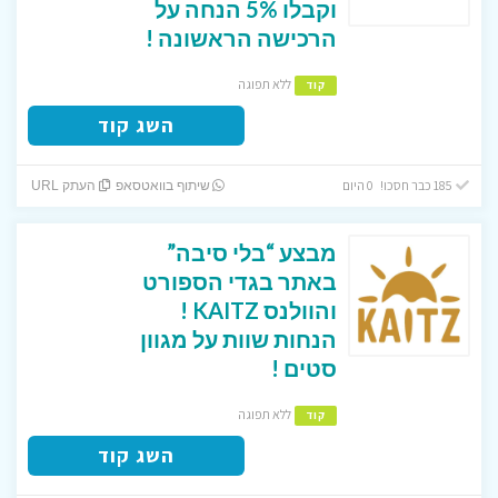
וקבלו 5% הנחה על
הרכישה הראשונה !
ללא תפוגה
קוד
השג קוד
185 כבר חסכו! 0 היום
שיתוף בוואטסאפ
העתק URL
מבצע “בלי סיבה”
באתר בגדי הספורט
והוולנס KAITZ !
הנחות שוות על מגוון
סטים !
ללא תפוגה
קוד
השג קוד