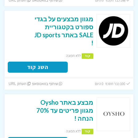
168 כבר חסכו! 0 היום
שיתוף בוואטסאפ
העתק URL
מגוון מבצעים על בגדי
ספורט בקטגוריית
SALE באתר JD sports
!
ללא תפוגה
קוד
השג קוד
100 כבר חסכו! 0 היום
שיתוף בוואטסאפ
העתק URL
מבצע באתר Oysho
מגוון פריטים עד 70%
הנחה !
ללא תפוגה
קוד