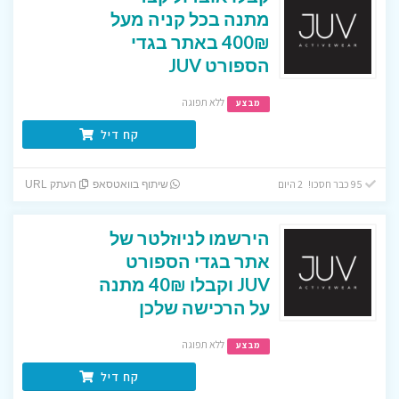
מתנה בכל קניה מעל
400₪ באתר בגדי
הספורט JUV
ללא תפוגה
מבצע
קח דיל
95 כבר חסכו! 2 היום
שיתוף בוואטסאפ
העתק URL
הירשמו לניוזלטר של
אתר בגדי הספורט
JUV וקבלו 40₪ מתנה
על הרכישה שלכן
ללא תפוגה
מבצע
קח דיל