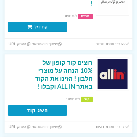
!
ללא תפוגה
מבצע
קח דיל
66 כבר חסכו! 0 היום
שיתוף בוואטסאפ
העתק URL
רוצים קוד קופון של
10% הנחה על מוצרי
חלבון ! הזינו את הקוד
באתר ALL IN וקבלו !
ללא תפוגה
קוד
השג קוד
97 כבר חסכו! 1 היום
שיתוף בוואטסאפ
העתק URL