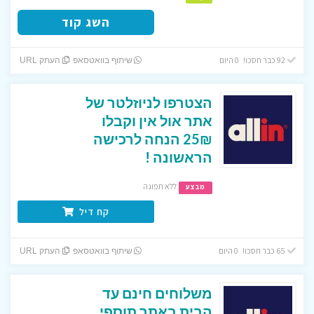
השג קוד
92 כבר חסכו! 0 היום
שיתוף בוואטסאפ
העתק URL
הצטרפו לניוזלטר של
אתר אול אין וקבלו
25₪ הנחה לרכישה
הראשונה !
ללא תפוגה
מבצע
קח דיל
65 כבר חסכו! 0 היום
שיתוף בוואטסאפ
העתק URL
משלוחים חינם עד
הבית באתר תוספי