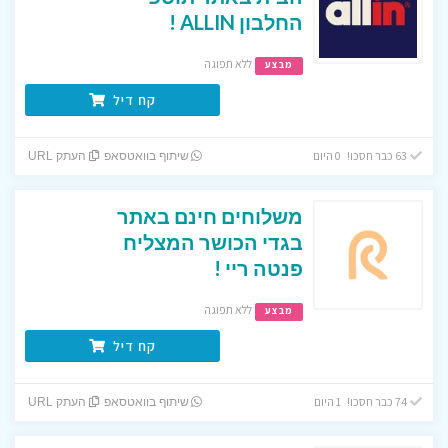
החלבון ALLIN !
ללא תפוגה
מבצע
קח דיל
63 כבר חסכו! 0 היום
שיתוף בוואטסאפ
העתק URL
משלוחים חינם באתר
בגדי הכושר המצליח
פנטה ריי !
ללא תפוגה
מבצע
קח דיל
74 כבר חסכו! 1 היום
שיתוף בוואטסאפ
העתק URL