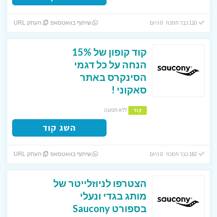
110 כבר חסכו! 0 היום
שיתוף בוואטסאפ
העתק URL
קוד קופון של 15%
הנחה על כל דגמי
הסינקרס באתר
סאקוני !
ללא תפוגה
קוד
השג קוד
182 כבר חסכו! 0 היום
שיתוף בוואטסאפ
העתק URL
הצטרפו לניוזלייטר של
מותג בגדי ונעלי
בספורט Saucony