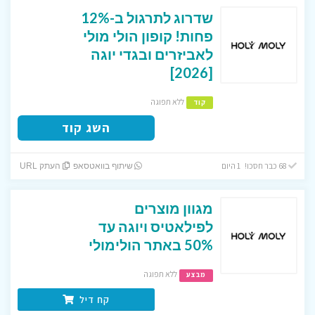
שדרוג לתרגול ב-12%
פחות! קופון הולי מולי
לאביזרים ובגדי יוגה
[2026]
ללא תפוגה
קוד
השג קוד
68 כבר חסכו! 1 היום
שיתוף בוואטסאפ
העתק URL
מגוון מוצרים
לפילאטיס ויוגה עד
50% באתר הולימולי
ללא תפוגה
מבצע
קח דיל