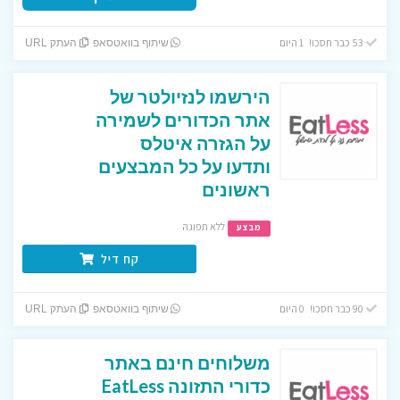
53 כבר חסכו! 1 היום
שיתוף בוואטסאפ
העתק URL
הירשמו לנזיולטר של
אתר הכדורים לשמירה
על הגזרה איטלס
ותדעו על כל המבצעים
ראשונים
ללא תפוגה
מבצע
קח דיל
90 כבר חסכו! 0 היום
שיתוף בוואטסאפ
העתק URL
משלוחים חינם באתר
כדורי התזונה EatLess