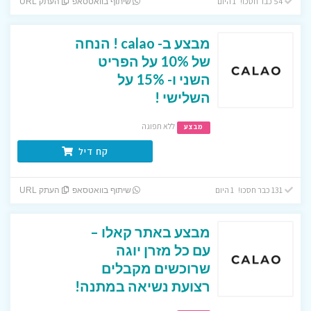
54 כבר חסכו! 1 היום
שיתוף בוואטסאפ
העתק URL
מבצע ב- calao ! הנחה
של 10% על הפריט
השני ו- 15% על
השלישי !
ללא תפוגה
מבצע
קח דיל
131 כבר חסכו! 1 היום
שיתוף בוואטסאפ
העתק URL
מבצע באתר קאלו –
עם כל מזרן יוגה
שרוכשים מקבלים
רצועת נשיאה במתנה!