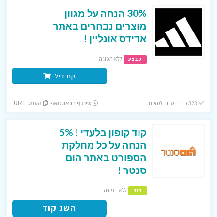
30% הנחה על מגוון
מוצרים נבחרים באתר
אדידס אונליין !
ללא תפוגה
מבצע
קח דיל
323 כבר חסכו! 0 היום
שיתוף בוואטסאפ
העתק URL
קוד קופון בלעדי ! 5%
הנחה על כל מחלקת
הספורט באתר הום
סנטר !
ללא תפוגה
קוד
השג קוד