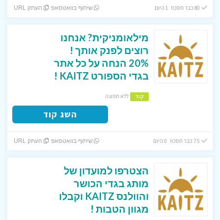
80 כבר חסכו! 1 היום
שיתוף בוואטסאפ
העתק URL
מילאומניקית? אנחנו
רוצים לפנק אותך !
20% הנחה על כל אתר
בגדי הספורט KAITZ !
ללא תפוגה
קוד
השג קוד
75 כבר חסכו! 0 היום
שיתוף בוואטסאפ
העתק URL
הצטרפו למועדון של
מותג בגדי הכושר
והוולנס KAITZ וקבלו
מגוון הטבות !