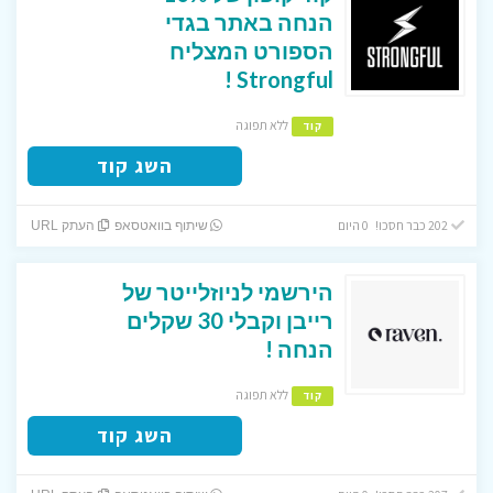
הנחה באתר בגדי
הספורט המצליח
Strongful !
ללא תפוגה
קוד
השג קוד
202 כבר חסכו! 0 היום
שיתוף בוואטסאפ
העתק URL
הירשמי לניוזלייטר של
רייבן וקבלי 30 שקלים
הנחה !
ללא תפוגה
קוד
השג קוד