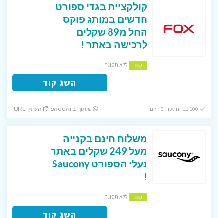
קולקציית בגדי ספורט
חדשים במותג פוקס
החל מ89 שקלים
לרכישה באתר !
ללא תפוגה
קוד
השג קוד
100 כבר חסכו! 0 היום
שיתוף בוואטסאפ
העתק URL
משלוח חינם בקנייה
מעל 249 שקלים באתר
נעלי הספורט Saucony
!
ללא תפוגה
קוד
השג קוד