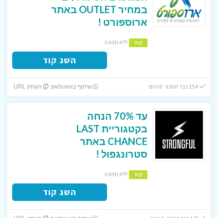
במחיר OUTLET באתר
ארוספורט !
ללא תפוגה
קוד
השג קוד
254 כבר חסכו! 0 היום
שיתוף בוואטסאפ
העתק URL
עד 70% הנחה
בקטגוריית LAST
CHANCE באתר
סטרונגפול !
ללא תפוגה
קוד
השג קוד