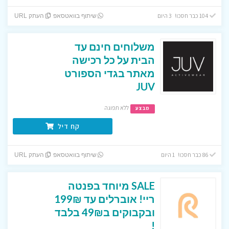
104 כבר חסכו! 3 היום
שיתוף בוואטסאפ
העתק URL
משלוחים חינם עד
הבית על כל רכישה
מאתר בגדי הספורט
JUV
ללא תפוגה
מבצע
קח דיל
86 כבר חסכו! 1 היום
שיתוף בוואטסאפ
העתק URL
SALE מיוחד בפנטה
ריי! אוברלים עד 199₪
ובקבוקים ב49₪ בלבד
!