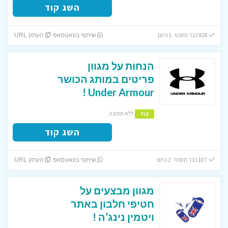
השג קוד
828 כבר חסכו! 1 היום
שיתוף בוואטסאפ
העתק URL
הנחות על מגוון
פריטים במותג הכושר
Under Armour !
ללא תפוגה
קוד
השג קוד
107 כבר חסכו! 2 היום
שיתוף בוואטסאפ
העתק URL
מגוון מבצעים על
חטיפי חלבון באתר
ויטמין נינג’ה !