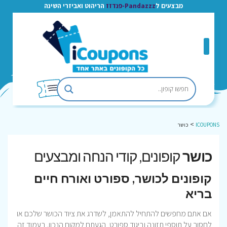
מבצעים ל
Pandazzz-פנדזז
הריהוט ואביזרי השינה
>
ICOUPONS
כושר
כושר
קופונים, קודי הנחה ומבצעים
קופונים לכושר, ספורט ואורח חיים
בריא
אם אתם מחפשים להתחיל להתאמן, לשדרג את ציוד הכושר שלכם או
לחסוך על תוספי תזונה וביגוד ספורט, הגעתם למקום הנכון. בעמוד זה