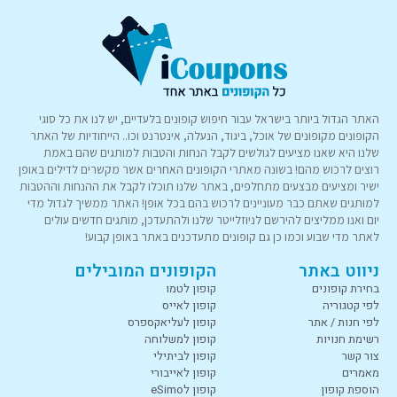
האתר הגדול ביותר בישראל עבור חיפוש קופונים בלעדיים, יש לנו את כל סוגי
הקופונים מקופונים של אוכל, ביגוד, הנעלה, אינטרנט וכו.. הייחודיות של האתר
שלנו היא שאנו מציעים לגולשים לקבל הנחות והטבות למותגים שהם באמת
רוצים לרכוש מהם! בשונה מאתרי הקופונים האחרים אשר מקשרים לדילים באופן
ישיר ומציעים מבצעים מתחלפים, באתר שלנו תוכלו לקבל את ההנחות וההטבות
למותגים שאתם כבר מעוניינים לרכוש בהם בכל אופן! האתר ממשיך לגדול מדי
יום ואנו ממליצים להירשם לניוזלייטר שלנו ולהתעדכן, מותגים חדשים עולים
לאתר מדי שבוע וכמו כן גם קופונים מתעדכנים באתר באופן קבוע!
ניווט באתר
הקופונים המובילים
בחירת קופונים
קופון לטמו
לפי קטגוריה
קופון לאייס
לפי חנות / אתר
קופון לעליאקספרס
רשימת חנויות
קופון למשלוחה
צור קשר
קופון לביתילי
מאמרים
קופון לאייבורי
הוספת קופון
קופון לeSimo