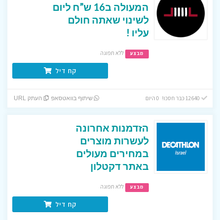
המעולה ב16 ש”ח ליום
לשינוי שאתה חולם
עליו !
ללא תפוגה
מבצע
קח דיל
12640 כבר חסכו! 0 היום
שיתוף בוואטסאפ
העתק URL
הזדמנות אחרונה
לעשרות מוצרים
במחירים מעולים
באתר דקטלון
ללא תפוגה
מבצע
קח דיל