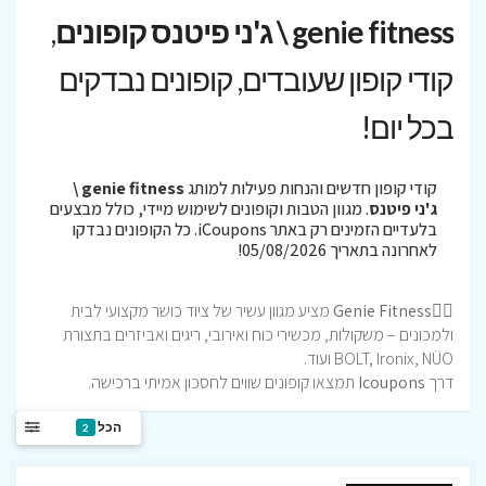
genie fitness \ ג'ני פיטנס קופונים
,
קודי קופון שעובדים, קופונים נבדקים
בכל יום!
קודי קופון חדשים והנחות פעילות למותג
genie fitness \
ג'ני פיטנס
. מגוון הטבות וקופונים לשימוש מיידי, כולל מבצעים
בלעדיים הזמינים רק באתר iCoupons. כל הקופונים נבדקו
לאחרונה בתאריך 05/08/2026!
🏋️‍♂️Genie Fitness
מציע מגוון עשיר של ציוד כושר מקצועי לבית
ולמכונים – משקולות, מכשירי כוח ואירובי, ריגים ואביזרים בתצורת
BOLT, Ironix, NÜO ועוד.
דרך
Icoupons
תמצאו קופונים שווים לחסכון אמיתי ברכישה.
הכל
2