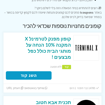
תוכן בחינם
– בלוג מקצועי עם מדריכים לשימוש נכון
🎁 רוצים להתחדש בציוד המעולה הזה בלי לשלם ביוקר?
באתר
Icoupons
מחכים לכם קופונים והנחות שיעזרו לכם לקפוץ קדימה בכושר –
במחיר שמיועד בדיוק לכיס שלכם.
קופונים מחנויות נוספות שכדאי להכיר
קופון מפנק לטרמינל X
המקנה 10% הנחה על
מותגי הבית כולל כפל
מבצעים !
ללא תפוגה
קוד
השג קוד
14785 כבר חסכו! 1 היום
שיתוף בוואטסאפ
העתק URL
תכנית אבא חטוב