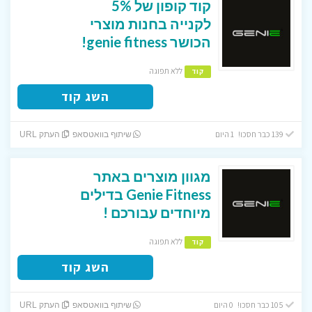
קוד קופון של 5%
לקנייה בחנות מוצרי
הכושר genie fitness!
ללא תפוגה
קוד
השג קוד
139 כבר חסכו! 1 היום
שיתוף בוואטסאפ
העתק URL
מגוון מוצרים באתר
Genie Fitness בדילים
מיוחדים עבורכם !
ללא תפוגה
קוד
השג קוד
105 כבר חסכו! 0 היום
שיתוף בוואטסאפ
העתק URL