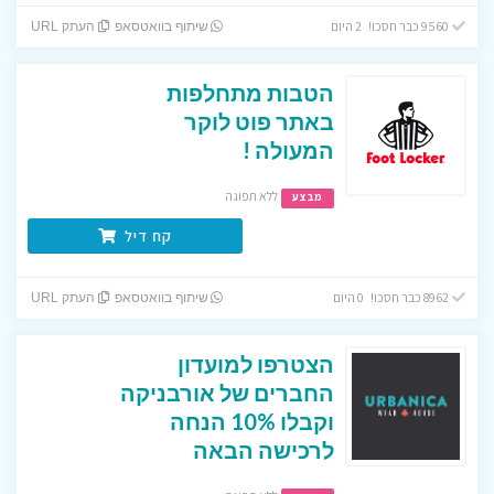
9560 כבר חסכו! 2 היום
שיתוף בוואטסאפ
העתק URL
הטבות מתחלפות
באתר פוט לוקר
המעולה !
ללא תפוגה
מבצע
קח דיל
8962 כבר חסכו! 0 היום
שיתוף בוואטסאפ
העתק URL
הצטרפו למועדון
החברים של אורבניקה
וקבלו 10% הנחה
לרכישה הבאה