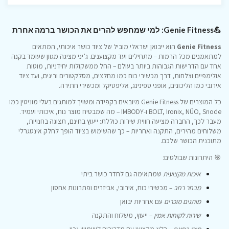
💪Genie Fitness: למי שמחפש להרים את הכושר ברמה אחרת
Genie Fitness
הוא ייבואן ישראלי מוביל של ציוד כושר איכותי, המתאים
למתאמנים מכל הרמות – מתחילים ועד מקצוענים. ג’יני מציגה מגוון שעומד בקנה
אחד עם הדרישות הגבוהות ביותר בעולם – החל ממשקולות יחידניות, מוטות
אולימפיים וצלחות, דרך מכשירי כוח כמו מחלצים, מסלקטורים וריגים, ועד ציוד
אירובי כמו הליכונים, אופני ספינינג, אליפטיקל ומכשירי חתירה.
כל המוצרים של Genie Fitness מיובאים בקפידה ומשויך למותגים בעלי מוניטין כמו
BOLT, Ironix, NÜO, Snode ו‑IMBODY – מה שמבטיח מוצר נוח, איכותי ועמיד.
מעבר לכך, החברה מציעה חווית שירות כוללת: ייעוץ בחינם, תצוגה בחנויות,
משלוחים מהירים, התקנה ואחריות – כך שהשימוש בציוד הופך לחלק אינטגרלי
מתוכנית הכושר שלכם.
🎯 היתרונות שבולטים:
איכות מקצועית
שמתאימה גם לחדר כושר ביתי
מבחר רחב
– מכשירי כוח, אירובי, אביזרים ופתרונות אחסון
מותגים מוכרים
עם אחריות יבואן
שירות לקוחות אמין
– ייעוץ, משלוח והתקנה