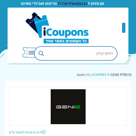
מבצעים ל
Pandazzz-פנדזז
הריהוט ואביזרי השינה
>
GENIE FITNESS \ ג'ני פיטנס
ICOUPONS
הכנס חנות למועדפים