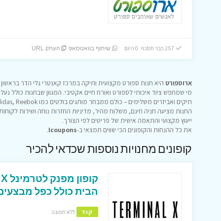
257 כבר חסכו! 0 היום
שיתוף בוואטסאפ
העתק URL
ארוספורט
היא חנות ספורט מקצועית ותיקה במרכז קאנטרי גלי הדר בראשון לצ
מי שמחפש ציוד איכותי לספורט ואורח חיים אקטיבי. המגוון שבחנות כולל נעלי
תיקים ואביזרים משלימים – כולם ממבחר מותגים בולטים כמו Hoka, On, Adidas, Reebok ועוד.
החנות מציעה חניה חינם, משלוח מהיר, מדיניות החזרות נוחה ושירות לקוחות ז
ייעוץ מקצועי והתאמה אישית של פריטים לפי הצורך.
את כל ההנחות והקופונים הכי שווים תמצאי ב-
Icoupons
.
קופונים מחנויות נוספות שכדאי להכיר
הבית כולל כפל מבצעים 
קוד
ללא תפוגה