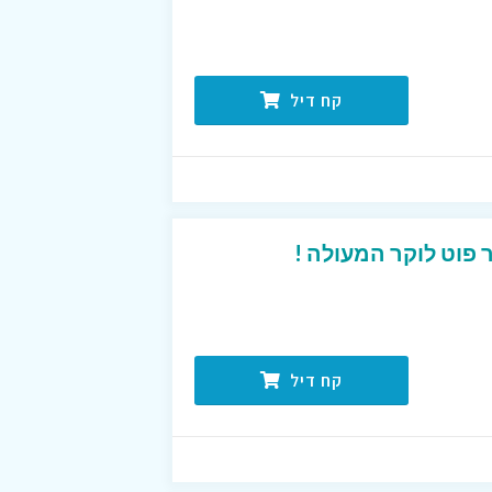
קח דיל
פוט לוקר המעולה !
קח דיל