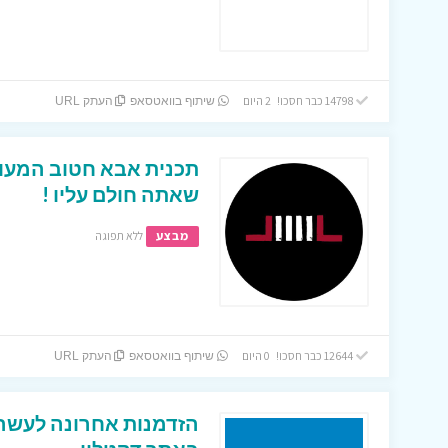
14798 כבר חסכו! 2 היום
שיתוף בוואטסאפ
העתק URL
שאתה חולם עליו !
מבצע
ללא תפוגה
12644 כבר חסכו! 0 היום
שיתוף בוואטסאפ
העתק URL
הזדמנות אחרונה לעשרו