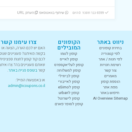
6599 כבר חסכו! 0 היום
שיתוף בוואטסאפ
העתק URL
ניווט באתר
הקופונים
צרו עימנו קשר
המובילים
בחירת קופונים
האם יש לכם הערה, הצעה או
לפי קטגוריה
קופון לטמו
בקשה מאיתנו? מעוניינים שנוס
לפי חנות / אתר
קופון לאייס
לכם קוד קופון לחנות ספציפית
רשימת חנויות
קופון לעליאקספרס
שאתם מעוניינים בה? צרו איתנו
צור קשר
קופון למשלוחה
קשר
בטופס פנייה באתר
.
מאמרים
קופון לביתילי
או באמצעות המייל:
הוספת קופון
קופון לאייבורי
admin@icoupons.co.il
מפת אתר
קופון לeSimo
חיפוש באתר
קופון לurban
AI Overview Sitemap
קופון לישרוטל
קופון לסופר פארם