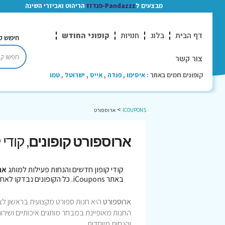
מבצעים ל
Pandazzz-פנדזז
הריהוט ואביזרי השינה
דף הבית
בלוג
חנויות
קופוני החודש
חיפוש ק
צור קשר
קופונים חמים באתר :
איסימו
,
פנדה
,
אייס
,
ישרוטל
,
טמו
>
ICOUPONS
ארוספורט
ארוספורט קופונים
, קודי
קודי קופון חדשים והנחות פעילות למותג
אר
באתר iCoupons. כל הקופונים נבדקו לאחרונה בתאריך 08/08/2026!
ארוספורט
היא חנות ספורט מקצועית בראשון לציון
החנות מאופיינת במבחר מותגים איכותיים ושיר
והנחות מיוחדות.