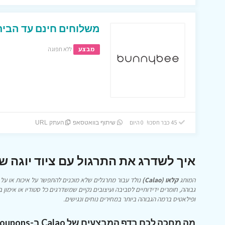
משלוחים חינם עד הבית 
מבצע
ללא תפוגה
45 כבר חסכו! 0 היום
שיתוף בוואטסאפ
העתק URL
איך לשדרג את התרגול עם ציוד יוגה של Calao ומבצעי oupons
המותג
קלאו (Calao)
נולד עבור מתרגלים שלא מוכנים להתפשר על איכות או על 
גבוהה, חומרים ידידותיים לסביבה ועיצובים נקיים שמשדרגים כל סטודיו או אימון בי
ופילאטיס ברמה הגבוהה ביותר במחירים נוחים ונגישים.
מה מחכה לכם בדף המבצעים של Calao ב-Icoupons?