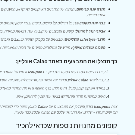
מזרני יוגה פרימיום:
הנחות על המזרנים האייקוניים של קלאו, המעניקים
אינטנסיביים.
בגדי יוגה ואקטיב-וור:
כל הדילים על טייצים, טופים ובגדי אימון נושמים ו
אביזרי עזר לתרגול:
קופונים ומבצעים על קוביות יוגה, רצועות מתיחה, ב
מוצרי Lifestyle משלימים:
מבצעים על בקבוקי שתייה מעוצבים ואביזר
הטבות משלוח ואיסוף:
מידע על משלוחים מהירים עד הבית ואפשרויות איסוף
כך תנצלו את המבצעים באתר Calao אונליין:
עיינו ברשימת המבצעים המעודכנת כאן ב-
Icoupons
ולחצו על ההטבה ש
עברו לאתר
Calao אונליין
ובחרו את הציוד שיעזור לכם להעמיק את התרגו
במידה ויש קוד קופון פעיל, הזינו אותו בדף הקופה וראו את המחיר מתעדכן 
תיהנו ממשלוח מהיר ותתחדשו בציוד יוגה שכיף להתאמן איתו.
צוות
Icoupons
בודק ומעדכן את המבצעים של
Calao
באופן שוטף כדי להבטיח 
הכי יפים ייגמרו – שדרגו את התרגול שלכם עם הנחות 2026 כבר עכשיו!
קופונים מחנויות נוספות שכדאי להכיר