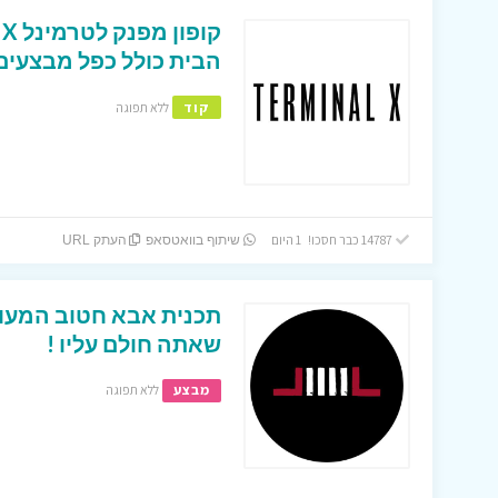
הבית כולל כפל מבצעים 
קוד
ללא תפוגה
14787 כבר חסכו! 1 היום
שיתוף בוואטסאפ
העתק URL
שאתה חולם עליו !
מבצע
ללא תפוגה