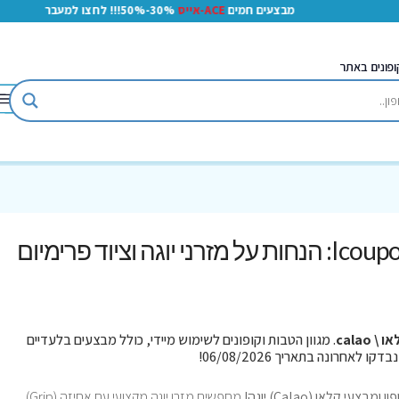
מבצעים חמים
ACE-אייס
30%-50%!!! לחצו למעבר
ופונים באתר
קוד קופון Calao יוגה ב-Icoupons: הנחות על מזרני יוגה וציוד פרימיום
 \ calao
. מגוון הטבות וקופונים לשימוש מיידי, כולל מבצעים בלעדיים
מחפשים מזרן יוגה מקצועי עם אחיזה (Grip)