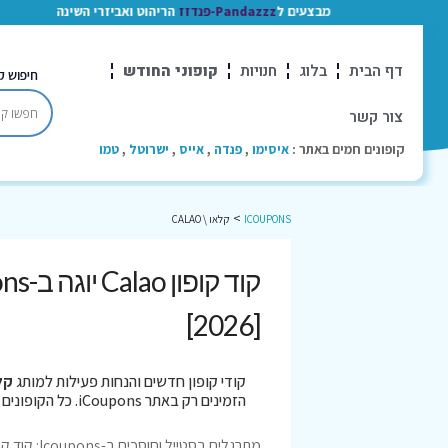
מבצעים ל
Pandazzz-פנדזז
הריהוט ואביזרי השינה
דף הבית
בלוג
חנויות
קופוני החודש
חיפוש ק
צור קשר
קופונים חמים באתר :
איסימו
,
פנדה
,
אייס
,
ישרוטל
,
טמו
>
ICOUPONS
קלאו \ CALAO
[2026]
קודי קופון חדשים והנחות פעילות למותג
קלאו
הזמינים רק באתר iCoupons. כל הקופונים נבדקו לאחרונה בתאריך 06/08/2026!
מתרגלים בסטייל וחוסכים ב-Icoupons: קוד קופון ומבצעי קלאו (Calao) יוגה!