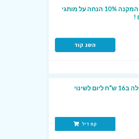
קופון מפנק לטרמינל X המקנה 10% הנחה על מותגי
!
השג קוד
תכנית אבא חטוב המעולה ב16 ש”ח ליום לשינוי
קח דיל