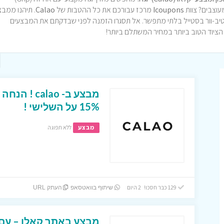
מעוצבים? צוות
Icoupons
מרכז עבורכם את כל ההטבות של
Calao
. תיהנו ממבצ
י אקטיב-וור בסטייל בלתי מתפשר. אל תסגרו הזמנה לפני שבדקתם את המבצעים
15% על השלישי !
מבצע
ללא תפוגה
129 כבר חסכו! 2 היום
שיתוף בוואטסאפ
העתק URL
מבצע באתר קאלו – עם 