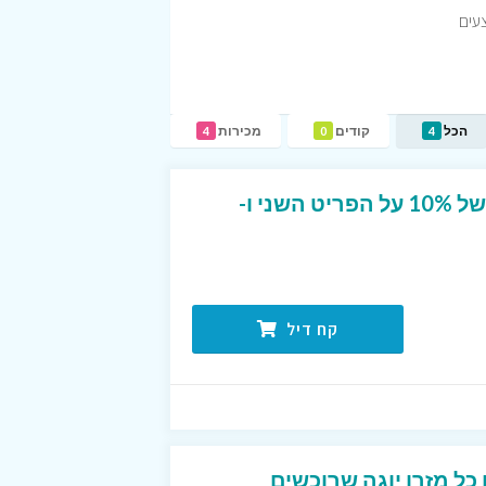
עים
הכל
קודים
מכירות
4
0
4
מבצע ב- calao ! הנחה של 10% על הפריט השני ו-
קח דיל
כל מזרן יוגה שרוכשים