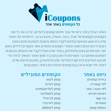
האתר הגדול ביותר בישראל עבור חיפוש קופונים בלעדיים, יש לנו את כל סוגי
הקופונים מקופונים של אוכל, ביגוד, הנעלה, אינטרנט וכו.. הייחודיות של האתר
שלנו היא שאנו מציעים לגולשים לקבל הנחות והטבות למותגים שהם באמת
רוצים לרכוש מהם! בשונה מאתרי הקופונים האחרים אשר מקשרים לדילים באופן
ישיר ומציעים מבצעים מתחלפים, באתר שלנו תוכלו לקבל את ההנחות וההטבות
למותגים שאתם כבר מעוניינים לרכוש בהם בכל אופן! האתר ממשיך לגדול מדי
יום ואנו ממליצים להירשם לניוזלייטר שלנו ולהתעדכן, מותגים חדשים עולים
לאתר מדי שבוע וכמו כן גם קופונים מתעדכנים באתר באופן קבוע!
ניווט באתר
הקופונים המובילים
בחירת קופונים
קופון לטמו
לפי קטגוריה
קופון לאייס
לפי חנות / אתר
קופון לעליאקספרס
רשימת חנויות
קופון למשלוחה
צור קשר
קופון לביתילי
מאמרים
קופון לאייבורי
הוספת קופון
קופון לeSimo