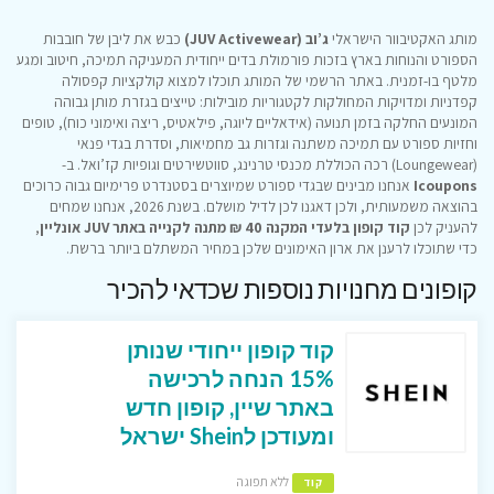
מותג האקטיבוור הישראלי
ג’וב (JUV Activewear)
כבש את ליבן של חובבות
הספורט והנוחות בארץ בזכות פורמולת בדים ייחודית המעניקה תמיכה, חיטוב ומגע
מלטף בו-זמנית. באתר הרשמי של המותג תוכלו למצוא קולקציות קפסולה
קפדניות ומדויקות המחולקות לקטגוריות מובילות: טייצים בגזרת מותן גבוהה
המונעים החלקה בזמן תנועה (אידאליים ליוגה, פילאטיס, ריצה ואימוני כוח), טופים
וחזיות ספורט עם תמיכה משתנה וגזרות גב מחמיאות, וסדרת בגדי פנאי
(Loungewear) רכה הכוללת מכנסי טרנינג, סווטשירטים וגופיות קז’ואל. ב-
Icoupons
אנחנו מבינים שבגדי ספורט שמיוצרים בסטנדרט פרימיום גבוה כרוכים
בהוצאה משמעותית, ולכן דאגנו לכן לדיל מושלם. בשנת 2026, אנחנו שמחים
להעניק לכן
קוד קופון בלעדי המקנה 40 ₪ מתנה לקנייה באתר JUV אונליין
,
כדי שתוכלו לרענן את ארון האימונים שלכן במחיר המשתלם ביותר ברשת.
קופונים מחנויות נוספות שכדאי להכיר
קוד קופון ייחודי שנותן
15% הנחה לרכישה
באתר שיין, קופון חדש
ומעודכן לShein ישראל
ללא תפוגה
קוד