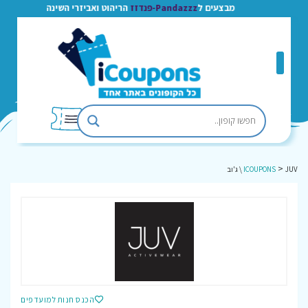
מבצעים ל
Pandazzz-פנדזז
הריהוט ואביזרי השינה
>
JUV \ ג'וב
ICOUPONS
הכנס חנות למועדפים