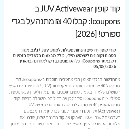
קוד קופון JUV Activewear ב-
Icoupons: קבלו 40 ₪ מתנה על בגדי
ספורט! [2026]
קודי קופון חדשים והנחות פעילות למותג
JUV \ ג'וב
. מגוון
הטבות וקופונים לשימוש מיידי, כולל מבצעים בלעדיים הזמינים
רק באתר iCoupons. כל הקופונים נבדקו לאחרונה בתאריך
05/08/2026!
מתחדשות בבגדי האימון הכי מחטבים וחוסכות ב-Icoupons: קוד
קופון של 40 ₪ מתנה באתר ג’וב אקטיבוור (JUV)!
מחפשות את הטייץ
המושלם שלא זז באימון, טופים תומכים ונוחים או חליפות פנאי נוטפות
סטייל? צוות
Icoupons
סידר לכן את הדיל הכי משתלם ברשת:
קוד
קופון המעניק 40 ₪ מתנה לרכישה באתר הרשמי של JUV
Activewear
! אל תסגרו הזמנה לפני שבדקתן את המבצעים
העדכניים לשנת 2026. העתיקו את קוד ההנחה שלנו, שדרגו את
מלתחת הספורט והלייף-סטייל שלכן בפריטי פרימיום, ותיהנו מחיסכון