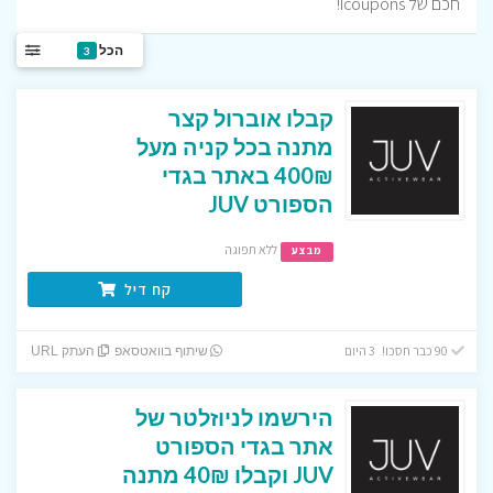
חכם של Icoupons!
הכל
3
קבלו אוברול קצר
מתנה בכל קניה מעל
400₪ באתר בגדי
הספורט JUV
ללא תפוגה
מבצע
קח דיל
90 כבר חסכו! 3 היום
שיתוף בוואטסאפ
העתק URL
הירשמו לניוזלטר של
אתר בגדי הספורט
JUV וקבלו 40₪ מתנה