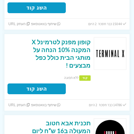
השג קוד
15044 כבר חסכו! 2 היום
שיתוף בוואטסאפ
העתק URL
קופון מפנק לטרמינל X
המקנה 10% הנחה על
מותגי הבית כולל כפל
מבצעים !
ללא תפוגה
קוד
השג קוד
14786 כבר חסכו! 2 היום
שיתוף בוואטסאפ
העתק URL
תכנית אבא חטוב
המעולה ב16 ש”ח ליום