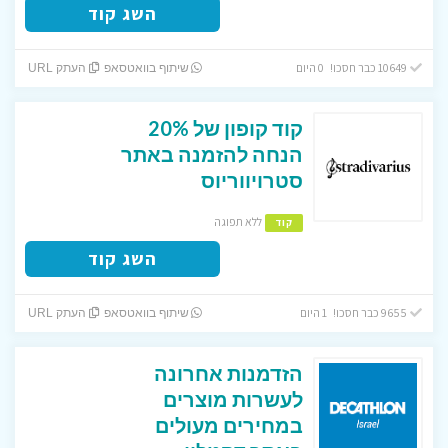
השג קוד
10649 כבר חסכו! 0 היום
שיתוף בוואטסאפ
העתק URL
קוד קופון של 20%
הנחה להזמנה באתר
סטרויווריוס
ללא תפוגה
קוד
השג קוד
9655 כבר חסכו! 1 היום
שיתוף בוואטסאפ
העתק URL
הזדמנות אחרונה
לעשרות מוצרים
במחירים מעולים