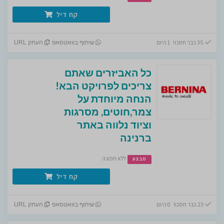
קח דיל
35 כבר חסכו! 1 היום
שיתוף בוואטסאפ
העתק URL
כל האביזרים שאתם
צריכים לפרויקט הבא!
הנחה מיוחדת על
צמר,חוטים, מסרגות
וציוד נלווה באתר
ברנינה
ללא תפוגה
מבצע
קח דיל
23 כבר חסכו! 0 היום
שיתוף בוואטסאפ
העתק URL