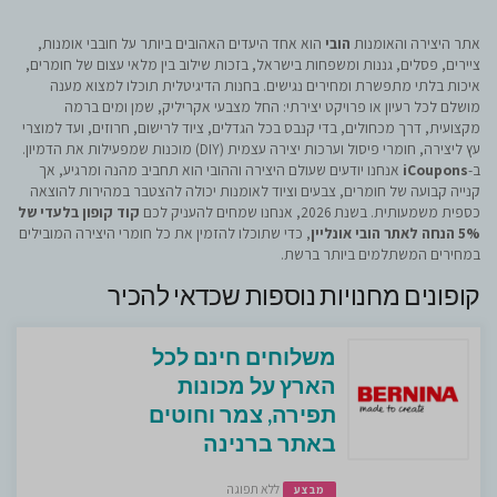
אתר היצירה והאומנות
הובי
הוא אחד היעדים האהובים ביותר על חובבי אומנות,
ציירים, פסלים, גננות ומשפחות בישראל, בזכות שילוב בין מלאי עצום של חומרים,
איכות בלתי מתפשרת ומחירים נגישים. בחנות הדיגיטלית תוכלו למצוא מענה
מושלם לכל רעיון או פרויקט יצירתי: החל מצבעי אקריליק, שמן ומים ברמה
מקצועית, דרך מכחולים, בדי קנבס בכל הגדלים, ציוד לרישום, חרוזים, ועד למוצרי
עץ ליצירה, חומרי פיסול וערכות יצירה עצמית (DIY) מוכנות שמפעילות את הדמיון.
ב-
iCoupons
אנחנו יודעים שעולם היצירה וההובי הוא תחביב מהנה ומרגיע, אך
קנייה קבועה של חומרים, צבעים וציוד לאומנות יכולה להצטבר במהירות להוצאה
כספית משמעותית. בשנת 2026, אנחנו שמחים להעניק לכם
קוד קופון בלעדי של
5% הנחה לאתר הובי אונליין
, כדי שתוכלו להזמין את כל חומרי היצירה המובילים
במחירים המשתלמים ביותר ברשת.
קופונים מחנויות נוספות שכדאי להכיר
משלוחים חינם לכל
הארץ על מכונות
תפירה, צמר וחוטים
באתר ברנינה
ללא תפוגה
מבצע