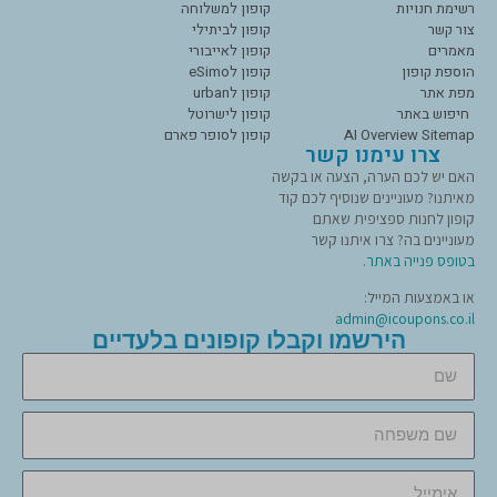
רשימת חנויות
קופון למשלוחה
צור קשר
קופון לביתילי
מאמרים
קופון לאייבורי
הוספת קופון
קופון לeSimo
מפת אתר
קופון לurban
חיפוש באתר
קופון לישרוטל
AI Overview Sitemap
קופון לסופר פארם
צרו עימנו קשר
האם יש לכם הערה, הצעה או בקשה
מאיתנו? מעוניינים שנוסיף לכם קוד
קופון לחנות ספציפית שאתם
מעוניינים בה? צרו איתנו קשר
בטופס פנייה באתר
.
או באמצעות המייל:
admin@icoupons.co.il
הירשמו וקבלו קופונים בלעדיים