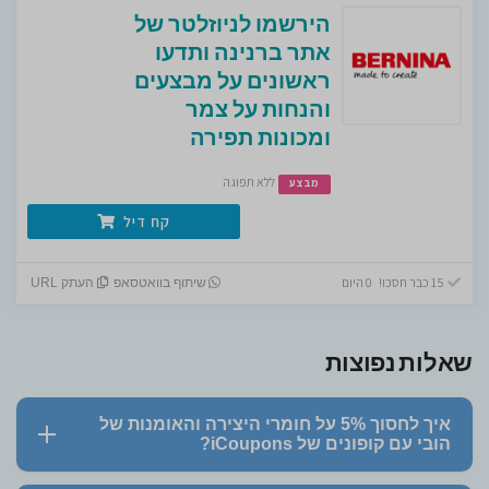
הירשמו לניוזלטר של
אתר ברנינה ותדעו
ראשונים על מבצעים
והנחות על צמר
ומכונות תפירה
ללא תפוגה
מבצע
קח דיל
15 כבר חסכו! 0 היום
שיתוף בוואטסאפ
העתק URL
שאלות נפוצות
איך לחסוך 5% על חומרי היצירה והאומנות של
הובי עם קופונים של iCoupons?
העתיקו את קוד הקופון (5% הנחה) המופיע כאן בדף של iCoupons.