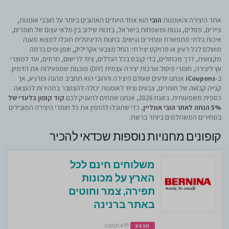
אתר היצירה והאומנות
הובי
הוא אחד היעדים האהובים ביותר על חובבי אומנות,
ציירים, פסלים, גננות ומשפחות בישראל, בזכות שילוב בין מלאי עצום של חומרים,
איכות בלתי מתפשרת ומחירים נגישים. בחנות הדיגיטלית תוכלו למצוא מענה
מושלם לכל רעיון או פרויקט יצירתי: החל מצבעי אקריליק, שמן ומים ברמה
מקצועית, דרך מכחולים, בדי קנבס בכל הגדלים, ציוד לרישום, חרוזים, ועד למוצרי
עץ ליצירה, חומרי פיסול וערכות יצירה עצמית (DIY) מוכנות שמפעילות את הדמיון.
ב-
iCoupons
אנחנו יודעים שעולם היצירה וההובי הוא תחביב מהנה ומרגיע, אך
קנייה קבועה של חומרים, צבעים וציוד לאומנות יכולה להצטבר במהירות להוצאה
כספית משמעותית. בשנת 2026, אנחנו שמחים להעניק לכם
קוד קופון בלעדי של
5% הנחה לאתר הובי אונליין
, כדי שתוכלו להזמין את כל חומרי היצירה המובילים
במחירים המשתלמים ביותר ברשת.
קופונים מחנויות נוספות שכדאי להכיר
משלוחים חינם לכל
הארץ על מכונות
תפירה, צמר וחוטים
באתר ברנינה
ללא תפוגה
מבצע