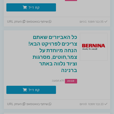
קח דיל
35 כבר חסכו! 1 היום
שיתוף בוואטסאפ
העתק URL
כל האביזרים שאתם
צריכים לפרויקט הבא!
הנחה מיוחדת על
צמר,חוטים, מסרגות
וציוד נלווה באתר
ברנינה
ללא תפוגה
מבצע
קח דיל
23 כבר חסכו! 0 היום
שיתוף בוואטסאפ
העתק URL