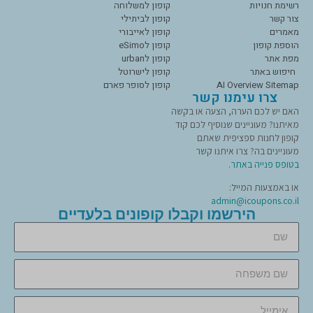
רשימת חנויות
קופון למשלוחה
צור קשר
קופון לביתילי
מאמרים
קופון לאייבורי
הוספת קופון
קופון לeSimo
מפת אתר
קופון לurban
חיפוש באתר
קופון לישרוטל
AI Overview Sitemap
קופון לסופר פארם
צרו עימנו קשר
האם יש לכם הערה, הצעה או בקשה
מאיתנו? מעוניינים שנוסיף לכם קוד
קופון לחנות ספציפית שאתם
מעוניינים בה? צרו איתנו קשר
בטופס פנייה באתר
.
או באמצעות המייל:
admin@icoupons.co.il
הירשמו וקבלו קופונים בלעדיים