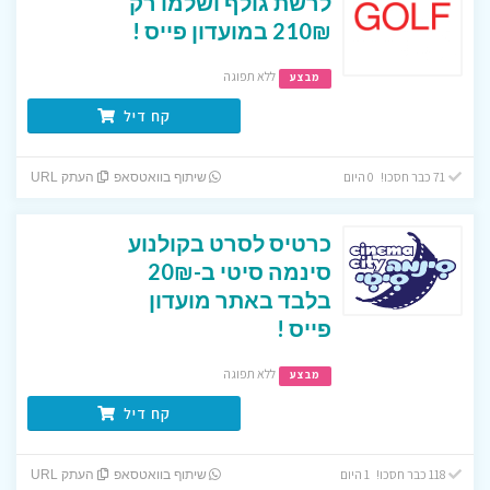
לרשת גולף ושלמו רק
210₪ במועדון פייס !
ללא תפוגה
מבצע
קח דיל
71 כבר חסכו! 0 היום
שיתוף בוואטסאפ
העתק URL
כרטיס לסרט בקולנוע
סינמה סיטי ב-20₪
בלבד באתר מועדון
פייס !
ללא תפוגה
מבצע
קח דיל
118 כבר חסכו! 1 היום
שיתוף בוואטסאפ
העתק URL