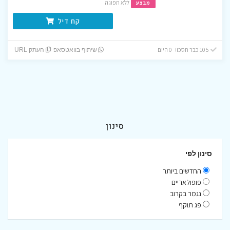
ללא תפוגה
מבצע
קח דיל
105 כבר חסכו! 0 היום
שיתוף בוואטסאפ
העתק URL
סינון
סינון לפי
החדשים ביותר
פופולאריים
נגמר בקרוב
פג תוקף