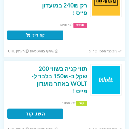
רק 240₪ במועדון
פייס !
ללא תפוגה
מבצע
קח דיל
278 כבר חסכו! 2 היום
שיתוף בוואטסאפ
העתק URL
תווי קניה בשווי 200
שקל ב-150₪ בלבד ל-
WOLT באתר מועדון
פייס !
ללא תפוגה
קוד
השג קוד