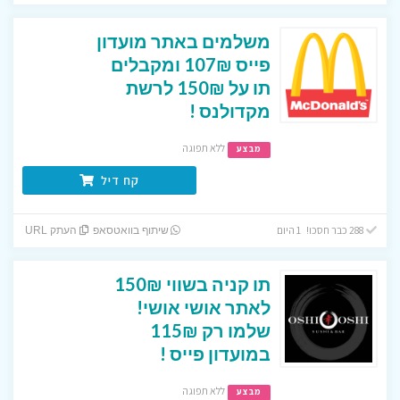
משלמים באתר מועדון
פייס 107₪ ומקבלים
תו על 150₪ לרשת
מקדולנס !
ללא תפוגה
מבצע
קח דיל
288 כבר חסכו! 1 היום
שיתוף בוואטסאפ
העתק URL
תו קניה בשווי 150₪
לאתר אושי אושי!
שלמו רק 115₪
במועדון פייס !
ללא תפוגה
מבצע