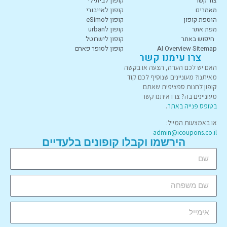
צור קשר
קופון לביתילי
מאמרים
קופון לאייבורי
הוספת קופון
קופון לeSimo
מפת אתר
קופון לurban
חיפוש באתר
קופון לישרוטל
AI Overview Sitemap
קופון לסופר פארם
צרו עימנו קשר
האם יש לכם הערה, הצעה או בקשה
מאיתנו? מעוניינים שנוסיף לכם קוד
קופון לחנות ספציפית שאתם
מעוניינים בה? צרו איתנו קשר
בטופס פנייה באתר
.
או באמצעות המייל:
admin@icoupons.co.il
הירשמו וקבלו קופונים בלעדיים