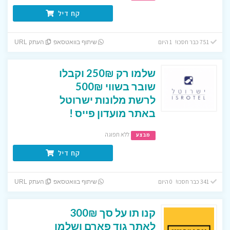
קח דיל
751 כבר חסכו! 1 היום
שיתוף בוואטסאפ
העתק URL
שלמו רק 250₪ וקבלו
שובר בשווי 500₪
לרשת מלונות ישרוטל
באתר מועדון פייס !
ללא תפוגה
מבצע
קח דיל
341 כבר חסכו! 0 היום
שיתוף בוואטסאפ
העתק URL
קנו תו על סך 300₪
לאתר גוד פארם ושלמו