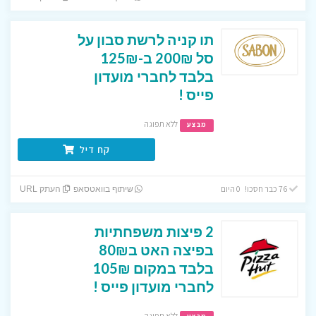
תו קניה לרשת סבון על
סל 200₪ ב-125₪
בלבד לחברי מועדון
פייס !
ללא תפוגה
מבצע
קח דיל
76 כבר חסכו! 0 היום
שיתוף בוואטסאפ
העתק URL
2 פיצות משפחתיות
בפיצה האט ב80₪
בלבד במקום 105₪
לחברי מועדון פייס !
ללא תפוגה