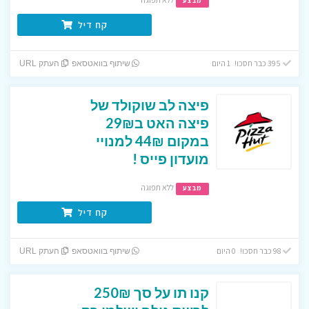
מבצע
קח דיל
395 כבר חסכו! 1 היום
שיתוף בוואטסאפ
העתק URL
פיצה לב שוקולד של
פיצה האט ב29₪
במקום 44₪ למנויי
מועדון פייס !
ללא תפוגה
מבצע
קח דיל
98 כבר חסכו! 0 היום
שיתוף בוואטסאפ
העתק URL
קנו תו על סך 250₪