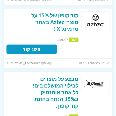
קוד קופון של 15% על
מוצרי Aztec באתר
טרמינל X !
ללא תפוגה
קוד
השג קוד
520 כבר חסכו! 0 היום
שיתוף בוואטסאפ
העתק URL
מבצע על מוצרים
לבילוי המושלם בים!
כל אתר אותנטיק
ב15% הנחה בהזנת
קוד קופון .