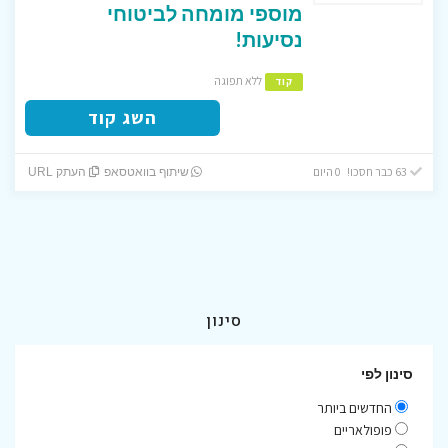
מוספי מומחה לביטוחי
נסיעות!
ללא תפוגה
קוד
השג קוד
63 כבר חסכו! 0 היום
שיתוף בוואטסאפ
העתק URL
סינון
סינון לפי
החדשים ביותר
פופולאריים