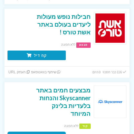
חבילות נופש מעולות
ליעדים בעולם באתר
אשת טורס !
ללא תפוגה
מבצע
קח דיל
116 כבר חסכו! 0 היום
שיתוף בוואטסאפ
העתק URL
מבצעים חמים באתר
Skyscanner והנחות
בלעדיות בלינק
המיוחד
ללא תפוגה
קוד