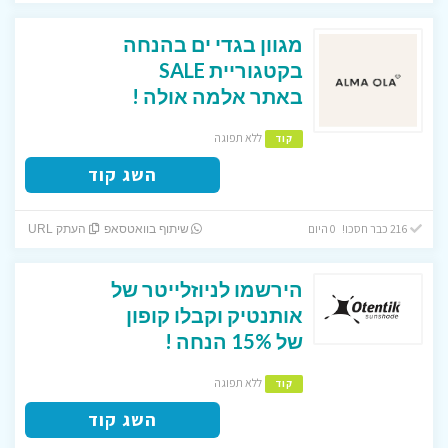
מגוון בגדי ים בהנחה
בקטגוריית SALE
באתר אלמה אולה !
ללא תפוגה
קוד
השג קוד
216 כבר חסכו! 0 היום
שיתוף בוואטסאפ
העתק URL
הירשמו לניוזלייטר של
אותנטיק וקבלו קופון
של 15% הנחה !
ללא תפוגה
קוד
השג קוד