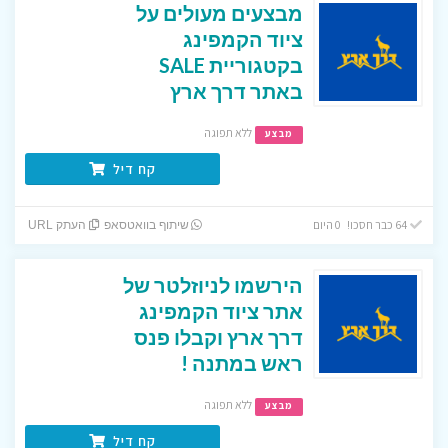
מבצעים מעולים על
ציוד הקמפינג
בקטגוריית SALE
באתר דרך ארץ
ללא תפוגה
מבצע
קח דיל
64 כבר חסכו! 0 היום
שיתוף בוואטסאפ
העתק URL
הירשמו לניוזלטר של
אתר ציוד הקמפינג
דרך ארץ וקבלו פנס
ראש במתנה !
ללא תפוגה
מבצע
קח דיל