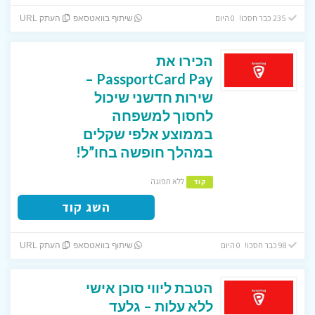
235 כבר חסכו! 0 היום
שיתוף בוואטסאפ
העתק URL
הכירו את
PassportCard Pay –
שירות חדשני שיכול
לחסוך למשפחה
בממוצע אלפי שקלים
במהלך חופשה בחו”ל!
ללא תפוגה
קוד
השג קוד
98 כבר חסכו! 0 היום
שיתוף בוואטסאפ
העתק URL
הטבת ליווי סוכן אישי
ללא עלות – גלעד