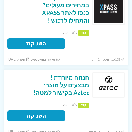
במחירים מעולים?
כנסו לאתר XPASS
והתחילו לרכוש !
ללא תפוגה
קוד
השג קוד
118 כבר חסכו! 1 היום
שיתוף בוואטסאפ
העתק URL
הנחה מיוחדת !
מבצעים על מוצרי
Aztec בקישור למטה!
ללא תפוגה
קוד
השג קוד
1000 כבר חסכו! 0 היום
שיתוף בוואטסאפ
העתק URL