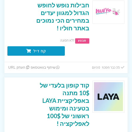
חבילות נופש לחופש
הגדול למגוון יעדים
במחירים הכי נמוכים
באתר חוליו !
ללא תפוגה
מבצע
קח דיל
35 כבר חסכו! 0 היום
שיתוף בוואטסאפ
העתק URL
קוד קופון בלעדי של
10$ מתנה
באפליקציית LAYA
בטעינה ומימוש
ראשוני של 100$
לאפליקציה !