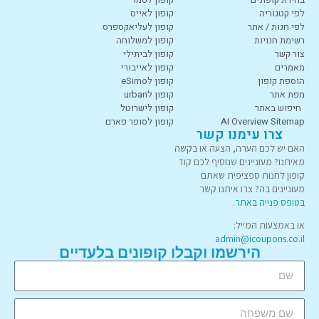
לפי קטגוריה
קופון לאייס
לפי חנות / אתר
קופון לעליאקספרס
רשימת חנויות
קופון למשלוחה
צור קשר
קופון לביתילי
מאמרים
קופון לאייבורי
הוספת קופון
קופון לeSimo
מפת אתר
קופון לurban
חיפוש באתר
קופון לישרוטל
AI Overview Sitemap
קופון לסופר פארם
צרו עימנו קשר
האם יש לכם הערה, הצעה או בקשה
מאיתנו? מעוניינים שנוסיף לכם קוד
קופון לחנות ספציפית שאתם
מעוניינים בה? צרו איתנו קשר
בטופס פנייה באתר
.
או באמצעות המייל:
admin@icoupons.co.il
הירשמו וקבלו קופונים בלעדיים