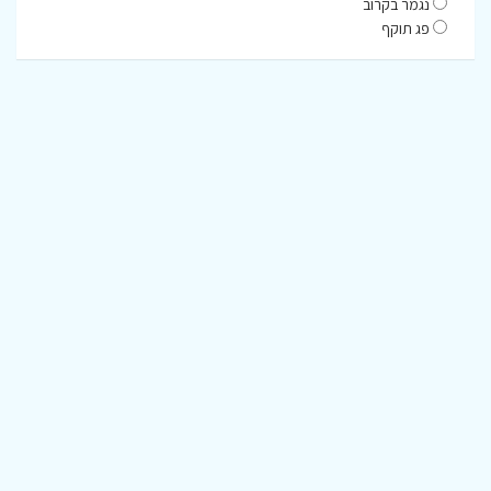
נגמר בקרוב
פג תוקף