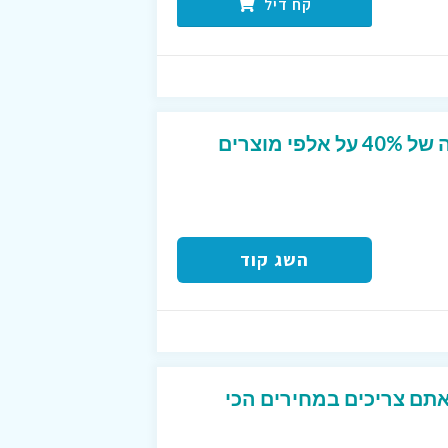
קח דיל
קוד קופון ל- KSP ! הנחה של 40% על אלפי מוצרים
השג קוד
אתם צריכים במחירים הכי