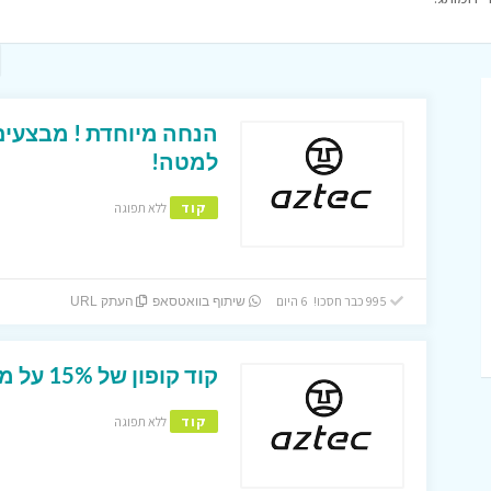
למטה!
קוד
ללא תפוגה
995 כבר חסכו! 6 היום
שיתוף בוואטסאפ
העתק URL
קוד קופון של 15% על מוצרי Aztec באתר טרמינל X !
קוד
ללא תפוגה