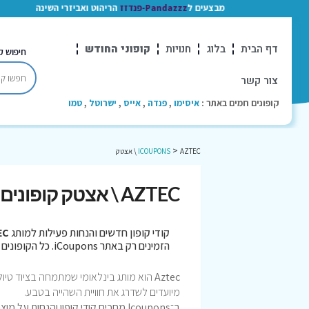
מבצעים ל
Pandazzz-פנדזז
הריהוט ואביזרי השינה
דף הבית
בלוג
חנויות
קופוני החודש
חיפוש ק
צור קשר
קופונים חמים באתר :
איסימו
,
פנדה
,
אייס
,
ישרוטל
,
טמו
>
AZTEC \ אצטק
ICOUPONS
AZTEC \ אצטק קופונים
קודי קופון חדשים והנחות פעילות למותג
ZTEC
הזמינים רק באתר iCoupons. כל הקופונים נבדקו לאחרונה בתאריך 04/08/2026!
Aztec
הוא מותג בינלאומי שמתמחה בציוד טיולים 
מיועדים לשדרג את חוויית השהייה בטבע.
ב־Icoupons מחכים קודי קופון והנחות על מוצרי המותג!