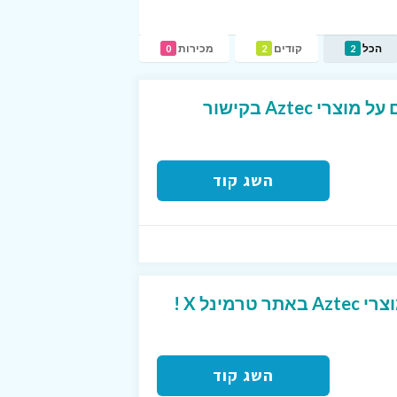
הכל
קודים
מכירות
0
2
2
הנחה מיוחדת ! מבצעים על מוצרי Aztec בקישור
השג קוד
השג קוד