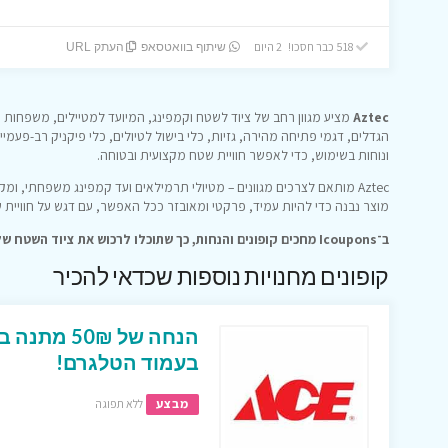
518 כבר חסכו! 2 היום
שיתוף בוואטסאפ
העתק URL
Aztec
מציע מגוון רחב של ציוד לשטח וקמפינג, המיועד למטיילים, משפחות ו
הגדלים, דגמי פתיחה מהירה, גזיות, כלי בישול לטיולים, כלי פיקניק רב-פעמיי
ונוחות בשימוש, כדי לאפשר חוויית שטח מקצועית ובטוחה.
Aztec מותאם לצרכים מגוונים – מטיולי תרמילאים ועד קמפינג משפחתי, ו
מוצר נבנה כדי להיות עמיד, פרקטי ומאובזר ככל האפשר, עם דגש על חוויית 
ב־Icoupons מחכים קופונים והנחות, כך שתוכלו לרכוש את ציוד השטח של Aztec במחיר משתלם במיוחד.
קופונים מחנויות נוספות שכדאי להכיר
בעמוד הטלגרם!
מבצע
ללא תפוגה