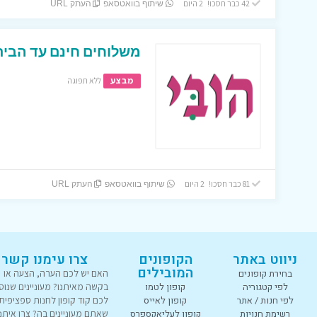
42 כבר חסכו! 2 היום
שיתוף בוואטסאפ
העתק URL
משלוחים חינם עד הבית
מבצע
ללא תפוגה
81 כבר חסכו! 2 היום
שיתוף בוואטסאפ
העתק URL
ניווט באתר
הקופונים
צרו עימנו קשר
המובילים
בחירת קופונים
האם יש לכם הערה, הצעה או
לפי קטגוריה
קופון לטמו
בקשה מאיתנו? מעוניינים שנוס
לפי חנות / אתר
קופון לאייס
לכם קוד קופון לחנות ספציפית
רשימת חנויות
קופון לעליאקספרס
שאתם מעוניינים בה? צרו איתנו