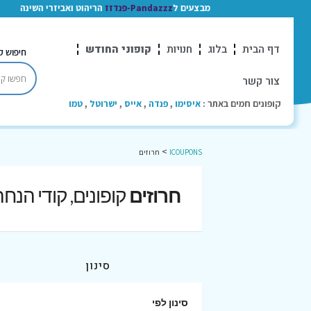
מבצעים ל
Pandazzz-פנדזז
הריהוט ואביזרי השינה
דף הבית
בלוג
חנויות
קופוני החודש
חיפוש ק
צור קשר
קופונים חמים באתר :
איסימו
,
פנדה
,
אייס
,
ישרוטל
,
טמו
>
ICOUPONS
חרוזים
חרוזים
קופונים, קודי הנח
סינון
סינון לפי