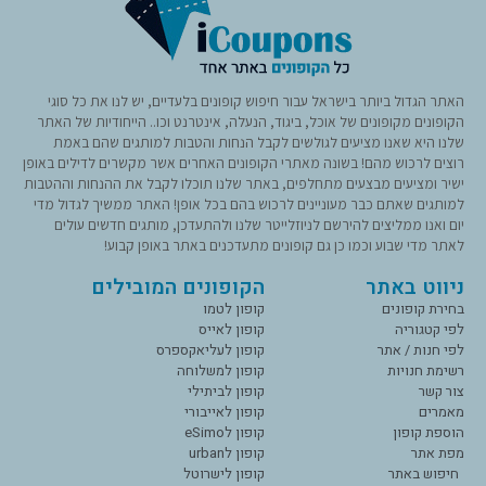
האתר הגדול ביותר בישראל עבור חיפוש קופונים בלעדיים, יש לנו את כל סוגי
הקופונים מקופונים של אוכל, ביגוד, הנעלה, אינטרנט וכו.. הייחודיות של האתר
שלנו היא שאנו מציעים לגולשים לקבל הנחות והטבות למותגים שהם באמת
רוצים לרכוש מהם! בשונה מאתרי הקופונים האחרים אשר מקשרים לדילים באופן
ישיר ומציעים מבצעים מתחלפים, באתר שלנו תוכלו לקבל את ההנחות וההטבות
למותגים שאתם כבר מעוניינים לרכוש בהם בכל אופן! האתר ממשיך לגדול מדי
יום ואנו ממליצים להירשם לניוזלייטר שלנו ולהתעדכן, מותגים חדשים עולים
לאתר מדי שבוע וכמו כן גם קופונים מתעדכנים באתר באופן קבוע!
ניווט באתר
הקופונים המובילים
בחירת קופונים
קופון לטמו
לפי קטגוריה
קופון לאייס
לפי חנות / אתר
קופון לעליאקספרס
רשימת חנויות
קופון למשלוחה
צור קשר
קופון לביתילי
מאמרים
קופון לאייבורי
הוספת קופון
קופון לeSimo
מפת אתר
קופון לurban
חיפוש באתר
קופון לישרוטל