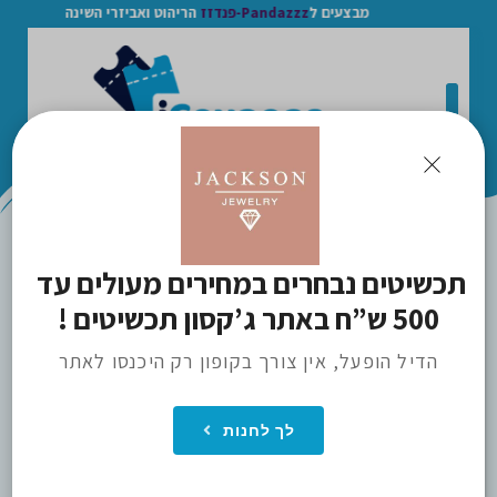
מבצעים ל
Pandazzz-פנדזז
הריהוט ואביזרי השינה
>
תכשיטים נבחרים במחירים מעולים עד 
JACKSON / ג'קסון
ICOUPONS
500 ש”ח באתר ג’קסון תכשיטים !
הדיל הופעל, אין צורך בקופון רק היכנסו לאתר
לך לחנות
הכנס חנות למועדפים