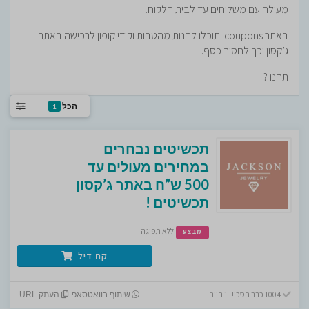
מעולה עם משלוחים עד לבית הלקוח.
באתר Icoupons תוכלו להנות מהטבות וקודי קופון לרכישה באתר
ג’קסון וכך לחסוך כסף.
תהנו ?
הכל
1
תכשיטים נבחרים
במחירים מעולים עד
500 ש”ח באתר ג’קסון
תכשיטים !
ללא תפוגה
מבצע
קח דיל
1004 כבר חסכו! 1 היום
שיתוף בוואטסאפ
העתק URL