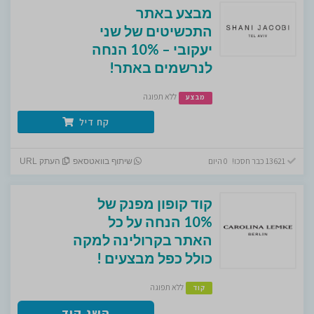
מבצע באתר
התכשיטים של שני
יעקובי – 10% הנחה
לנרשמים באתר!
ללא תפוגה
מבצע
קח דיל
13621 כבר חסכו! 0 היום
שיתוף בוואטסאפ
העתק URL
קוד קופון מפנק של
10% הנחה על כל
האתר בקרולינה למקה
כולל כפל מבצעים !
ללא תפוגה
קוד
השג קוד