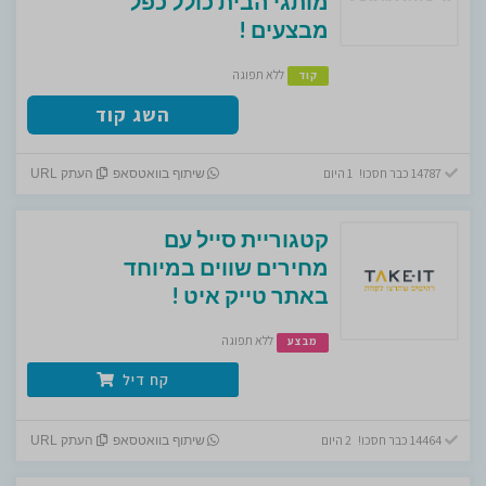
מותגי הבית כולל כפל
מבצעים !
ללא תפוגה
קוד
השג קוד
14787 כבר חסכו! 1 היום
שיתוף בוואטסאפ
העתק URL
קטגוריית סייל עם
מחירים שווים במיוחד
באתר טייק איט !
ללא תפוגה
מבצע
קח דיל
14464 כבר חסכו! 2 היום
שיתוף בוואטסאפ
העתק URL