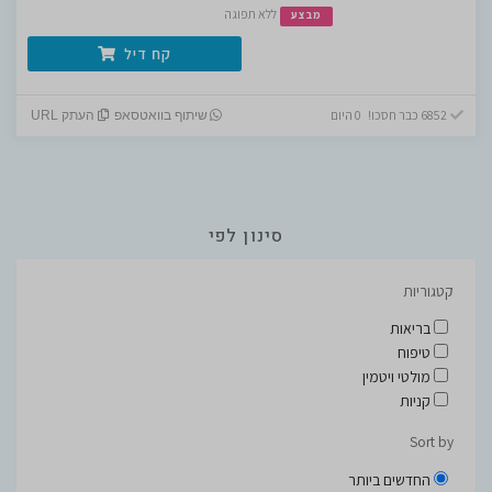
ללא תפוגה
מבצע
קח דיל
6852 כבר חסכו! 0 היום
שיתוף בוואטסאפ
העתק URL
סינון לפי
קטגוריות
בריאות
טיפוח
מולטי ויטמין
קניות
Sort by
החדשים ביותר