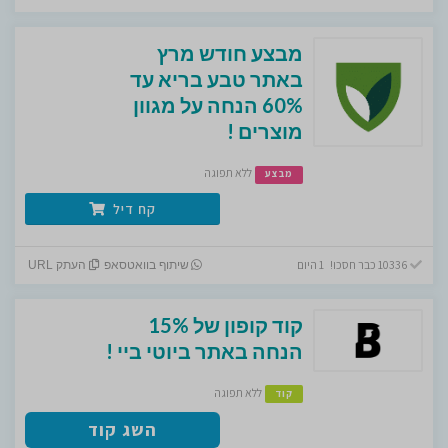
מבצע חודש מרץ
באתר טבע בריא עד
60% הנחה על מגוון
מוצרים !
ללא תפוגה
מבצע
קח דיל
10336 כבר חסכו! 1 היום
שיתוף בוואטסאפ
העתק URL
קוד קופון של 15%
הנחה באתר ביוטי ביי !
ללא תפוגה
קוד
השג קוד