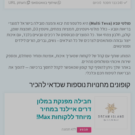
143 כבר חסכו! 0 היום
שיתוף בוואטסאפ
העתק URL
מולטי טבע (Multi Teva)
היא פלטפורמת יבוא והפצה מובילה בישראל למוצרי
בריאות וטבע – כולל מולטי‑ויטמינים, תמציות צמחים, וויטמין D3, חומצות שומן,
קולגן, חלבון צמחי ועוד. כל המוצרים מבוססים על רכיבים טבעיים בלבד, עם איכות
ייצור גבוהה ומותאמים לצרכים של כל הגילאים – נשים, גברים, הורים לילדים
וספורטאים.
המותג שותף עם קהל של לקוחות שמעריך איכות, אמינות ומחיר משתלם, ומספק
שירות איכותי ומשלוחים מהירים.
באתר שלך ניתן להוסיף קוד קופון שמאפשר לקהל לחסוך ברכישה — להפוך את
הבריאות לטיפוח חכם וכלכלי.
קופונים מחנויות נוספות שכדאי להכיר
חבילה מפנקת במלון
דרים איילנד במחיר
מיוחד ללקוחות Max!
ללא תפוגה
מבצע