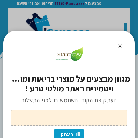
מבצעים ל
Pandazzz-פנדזז
הריהוט ואביזרי השינה
>
מגוון מבצעים על מוצרי בריאות ומולטי 
MULTI TEVA \ מולטי טבע
ICOUPONS
ויטמינים באתר מולטי טבע !
העתק את הקוד והשתמש בו לפני התשלום
העתק
הכנס חנות למועדפים