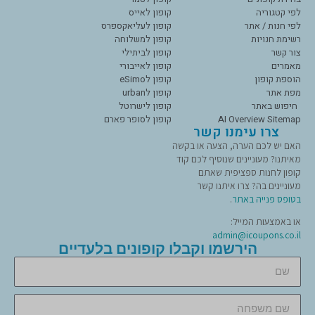
לפי קטגוריה
קופון לאייס
לפי חנות / אתר
קופון לעליאקספרס
רשימת חנויות
קופון למשלוחה
צור קשר
קופון לביתילי
מאמרים
קופון לאייבורי
הוספת קופון
קופון לeSimo
מפת אתר
קופון לurban
חיפוש באתר
קופון לישרוטל
AI Overview Sitemap
קופון לסופר פארם
צרו עימנו קשר
האם יש לכם הערה, הצעה או בקשה
מאיתנו? מעוניינים שנוסיף לכם קוד
קופון לחנות ספציפית שאתם
מעוניינים בה? צרו איתנו קשר
בטופס פנייה באתר
.
או באמצעות המייל:
admin@icoupons.co.il
הירשמו וקבלו קופונים בלעדיים