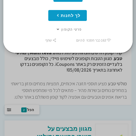
Multi teva \ מולטי טבע קופונים
,
לך לחנות
קודי קופון שעובדים, קופונים נבדקים
פרטי הקופון
בכל יום!
163 כבר חסכו! 0 היום
שתף
קודי קופון חדשים והנחות פעילות למותג
Multi teva \ מולטי
טבע
. מגוון הטבות וקופונים לשימוש מיידי, כולל מבצעים
בלעדיים הזמינים רק באתר iCoupons. כל הקופונים נבדקו
לאחרונה בתאריך 05/08/2026!
מולטי טבע
מציע תוספי תזונה איכותיים, תמציות צמחים ומזון בריאותי
במחירים נוחים ובשירות מהיר – מתאים לכל מי שמחפש תוספי
בריאות אמינים וטבעיים עם אופציה לקוד קופון משתלם באתר שלנו.
הכל
2
מגוון מבצעים על