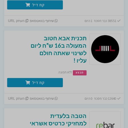
קח דיל
38551 כבר חסכו! 1 היום
שיתוף בוואטסאפ
העתק URL
תכנית אבא חטוב
המעולה ב16 ש”ח ליום
לשינוי שאתה חולם
עליו !
ללא תפוגה
מבצע
קח דיל
12640 כבר חסכו! 0 היום
שיתוף בוואטסאפ
העתק URL
הטבה בלעדית
למחזיקי כרטיס אשראי