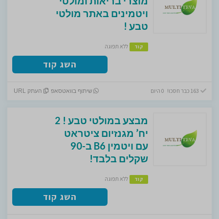
מוצרי בריאות ומולטי
ויטמינים באתר מולטי
טבע !
ללא תפוגה
קוד
השג קוד
163 כבר חסכו! 0 היום
שיתוף בוואטסאפ
העתק URL
מבצע במולטי טבע ! 2
יח’ מגנזיום ציטראט
עם ויטמין B6 ב-90
שקלים בלבד!
ללא תפוגה
קוד
השג קוד