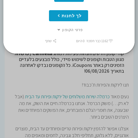
Carmella / כרמלה קופונים
, קודי
לך לחנות
קופון שעובדים, קופונים נבדקים בכל
פרטי הקופון
יום!
1162 כבר חסכו! 0 היום
שתף
קודי קופון חדשים והנחות פעילות למותג
Carmella / כרמלה
.
מגוון הטבות וקופונים לשימוש מיידי, כולל מבצעים בלעדיים
הזמינים רק באתר iCoupons. כל הקופונים נבדקו לאחרונה
בתאריך 06/08/2026!
תנו לירקות והפירות ת’כבוד!
נעים מאוד
כרמלה שירות משלוחים של ירקות ופירות עד הבית
(אבל
לא רק…) משוק הכרמל. אנחנו בכרמלה חיים את השוק, את מה
שבעונה, את חומרי הגלם המובחרים, את המשקים המיוחדים ואת
היצרנים הטובים ביותר.
אצלנו אפשר להזמין ירקות ופירות טריים ומיוחדים עד הבית, מוצרים
אורגניים, ללא גלוטן, תחליפי חלב וגבינה, לחמים ומאפים מה