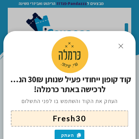
מבצעים ל
Pandazzz-פנדזז
הריהוט ואביזרי השינה
>
קוד קופון ייחודי פעיל שנותן 30₪ הנחה 
CARMELLA / כרמלה
ICOUPONS
לרכישה באתר כרמלה!
העתק את הקוד והשתמש בו לפני התשלום
העתק
הכנס חנות למועדפים