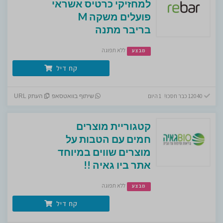
למחזיקי כרטיס אשראי
פועלים משקה M
בריבר מתנה
ללא תפוגה
מבצע
קח דיל
12040 כבר חסכו! 1 היום
שיתוף בוואטסאפ
העתק URL
קטגוריית מוצרים
חמים עם הטבות על
מוצרים שווים במיוחד
אתר ביו גאיה !!
ללא תפוגה
מבצע
קח דיל