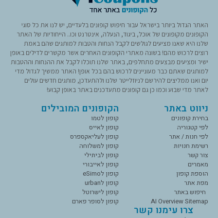
האתר הגדול ביותר בישראל עבור חיפוש קופונים בלעדיים, יש לנו את כל סוגי
הקופונים מקופונים של אוכל, ביגוד, הנעלה, אינטרנט וכו.. הייחודיות של האתר
שלנו היא שאנו מציעים לגולשים לקבל הנחות והטבות למותגים שהם באמת
רוצים לרכוש מהם! בשונה מאתרי הקופונים האחרים אשר מקשרים לדילים באופן
ישיר ומציעים מבצעים מתחלפים, באתר שלנו תוכלו לקבל את ההנחות וההטבות
למותגים שאתם כבר מעוניינים לרכוש בהם בכל אופן! האתר ממשיך לגדול מדי
יום ואנו ממליצים להירשם לניוזלייטר שלנו ולהתעדכן, מותגים חדשים עולים
לאתר מדי שבוע וכמו כן גם קופונים מתעדכנים באתר באופן קבוע!
ניווט באתר
הקופונים המובילים
בחירת קופונים
קופון לטמו
לפי קטגוריה
קופון לאייס
לפי חנות / אתר
קופון לעליאקספרס
רשימת חנויות
קופון למשלוחה
צור קשר
קופון לביתילי
מאמרים
קופון לאייבורי
הוספת קופון
קופון לeSimo
מפת אתר
קופון לurban
חיפוש באתר
קופון לישרוטל
AI Overview Sitemap
קופון לסופר פארם
צרו עימנו קשר