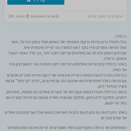
2736 כבר חסכו! 0 היום
שיתוף בוואטסאפ
העתק URL
כרמלה.
הכל התחיל בדוכן פירות וירקות משפחתי של האחים חסיד בשוק הכרמל, אשר
מעל חמישה עשורים מידי בוקר דאגו לסחורה הכי טרייה ואיכותית שיש.
עם הזמן העסק התרחב עם משלוחים ופריסה רחבה יותר, וכך נולד האתר המוכר
והאהוב כרמלה.
באתר כרמלה קיים שירות משלוחים בפריסה רחבה מנתניה ועד ראשון לציון והיד
עוד נטויה.
בכרמלה תוכלו להנות מסחורה טרייה ואיכותית של ירקות ופירות מוכרים ואהובים
וגם מכמה כאלה שיפתיעו וירגשו אותכם כמו: אבטיח צהוב, תירס “קריסטל” צבעוני
וחציל תאילנדי ירוק.
בנוסף בכרמלה תוכלו למצוא מגוון רחב של מוצרים מעולים כמו פסטות, ממרחים,
לחמים, מחלקת ללא גלוטן, מחלקה טבעונית עשירה ובנוסף גם שירותי קצבייה עם
בשר טרי ומגוון.
באתר ניתן להנות גם ממגזין עם כתבות מעניינות בנושא אוכל ואף מתכונים מעולים
של שפים מוכרים.
המשלוחים של כרמלה מוקפדים במיוחד ושומרים על טריות ואיכות המזון ומגיעים