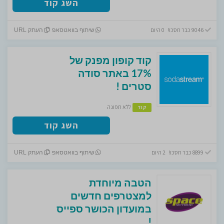
השג קוד
9046 כבר חסכו! 0 היום
שיתוף בוואטסאפ
העתק URL
קוד קופון מפנק של
17% באתר סודה
סטרים !
ללא תפוגה
קוד
השג קוד
8899 כבר חסכו! 2 היום
שיתוף בוואטסאפ
העתק URL
הטבה מיוחדת
למצטרפים חדשים
במועדון הכושר ספייס
!