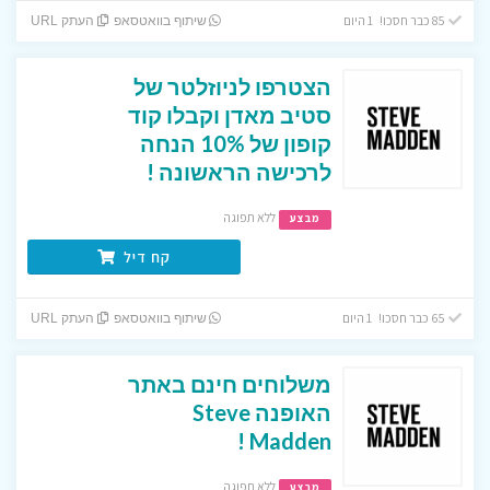
85 כבר חסכו! 1 היום
שיתוף בוואטסאפ
העתק URL
הצטרפו לניוזלטר של
סטיב מאדן וקבלו קוד
קופון של 10% הנחה
לרכישה הראשונה !
ללא תפוגה
מבצע
קח דיל
65 כבר חסכו! 1 היום
שיתוף בוואטסאפ
העתק URL
משלוחים חינם באתר
האופנה Steve
Madden !
ללא תפוגה
מבצע