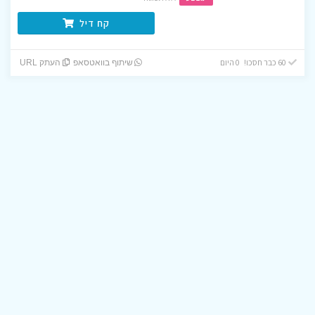
קח דיל
60 כבר חסכו! 0 היום
שיתוף בוואטסאפ
העתק URL