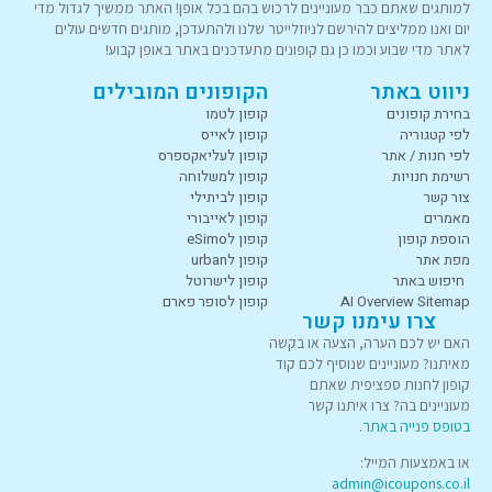
למותגים שאתם כבר מעוניינים לרכוש בהם בכל אופן! האתר ממשיך לגדול מדי
יום ואנו ממליצים להירשם לניוזלייטר שלנו ולהתעדכן, מותגים חדשים עולים
לאתר מדי שבוע וכמו כן גם קופונים מתעדכנים באתר באופן קבוע!
ניווט באתר
הקופונים המובילים
בחירת קופונים
קופון לטמו
לפי קטגוריה
קופון לאייס
לפי חנות / אתר
קופון לעליאקספרס
רשימת חנויות
קופון למשלוחה
צור קשר
קופון לביתילי
מאמרים
קופון לאייבורי
הוספת קופון
קופון לeSimo
מפת אתר
קופון לurban
חיפוש באתר
קופון לישרוטל
AI Overview Sitemap
קופון לסופר פארם
צרו עימנו קשר
האם יש לכם הערה, הצעה או בקשה
מאיתנו? מעוניינים שנוסיף לכם קוד
קופון לחנות ספציפית שאתם
מעוניינים בה? צרו איתנו קשר
בטופס פנייה באתר
.
או באמצעות המייל:
admin@icoupons.co.il