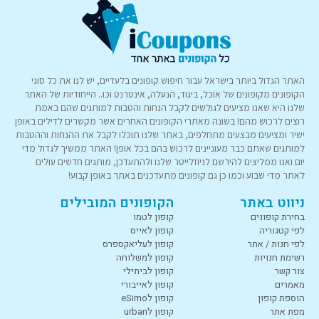
האתר הגדול ביותר בישראל עבור חיפוש קופונים בלעדיים, יש לנו את כל סוגי
הקופונים מקופונים של אוכל, ביגוד, הנעלה, אינטרנט וכו.. הייחודיות של האתר
שלנו היא שאנו מציעים לגולשים לקבל הנחות והטבות למותגים שהם באמת
רוצים לרכוש מהם! בשונה מאתרי הקופונים האחרים אשר מקשרים לדילים באופן
ישיר ומציעים מבצעים מתחלפים, באתר שלנו תוכלו לקבל את ההנחות וההטבות
למותגים שאתם כבר מעוניינים לרכוש בהם בכל אופן! האתר ממשיך לגדול מדי
יום ואנו ממליצים להירשם לניוזלייטר שלנו ולהתעדכן, מותגים חדשים עולים
לאתר מדי שבוע וכמו כן גם קופונים מתעדכנים באתר באופן קבוע!
ניווט באתר
הקופונים המובילים
בחירת קופונים
קופון לטמו
לפי קטגוריה
קופון לאייס
לפי חנות / אתר
קופון לעליאקספרס
רשימת חנויות
קופון למשלוחה
צור קשר
קופון לביתילי
מאמרים
קופון לאייבורי
הוספת קופון
קופון לeSimo
מפת אתר
קופון לurban