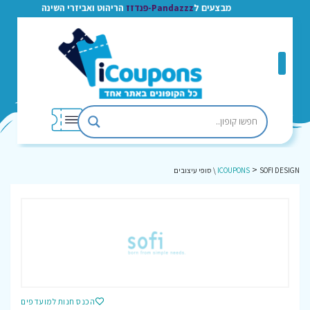
מבצעים ל
Pandazzz-פנדזז
הריהוט ואביזרי השינה
>
SOFI DESIGN \ סופי עיצובים
ICOUPONS
הכנס חנות למועדפים