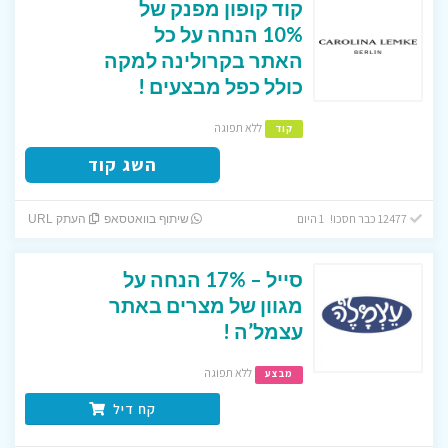
קוד קופון מפנק של
10% הנחה על כל
האתר בקרולינה למקה
כולל כפל מבצעים !
ללא תפוגה
קוד
השג קוד
12477 כבר חסכו! 1 היום
שיתוף בוואטסאפ
העתק URL
סייל – 17% הנחה על
מגוון של מצרים באתר
עצמל’ה !
ללא תפוגה
מבצע
קח דיל