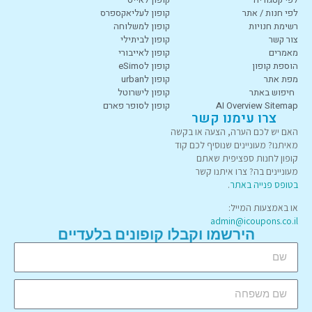
לפי חנות / אתר
קופון לעליאקספרס
רשימת חנויות
קופון למשלוחה
צור קשר
קופון לביתילי
מאמרים
קופון לאייבורי
הוספת קופון
קופון לeSimo
מפת אתר
קופון לurban
חיפוש באתר
קופון לישרוטל
AI Overview Sitemap
קופון לסופר פארם
צרו עימנו קשר
האם יש לכם הערה, הצעה או בקשה
מאיתנו? מעוניינים שנוסיף לכם קוד
קופון לחנות ספציפית שאתם
מעוניינים בה? צרו איתנו קשר
בטופס פנייה באתר
.
או באמצעות המייל:
admin@icoupons.co.il
הירשמו וקבלו קופונים בלעדיים