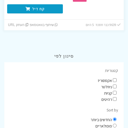
קח דיל
9639 כבר חסכו! 5 היום
שיתוף בוואטסאפ
העתק URL
סינון לפי
קטגוריות
אקססוריז
ניוזלטר
קניות
רהיטים
Sort by
החדשים ביותר
פופולאריים