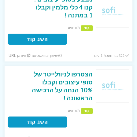
קנו 4 כלי מלמין וקבלו
1 במתנה !
ללא תפוגה
קוד
השג קוד
322 כבר חסכו! 1 היום
שיתוף בוואטסאפ
העתק URL
הצטרפו לניוזלייטר של
סופי עיצובים וקבלו
10% הנחה על הרכישה
הראשונה !
ללא תפוגה
קוד
השג קוד