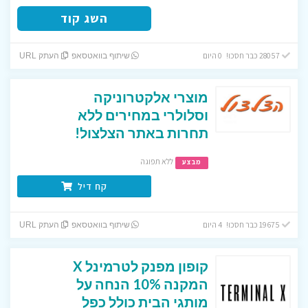
השג קוד
28057 כבר חסכו! 0 היום
שיתוף בוואטסאפ
העתק URL
מוצרי אלקטרוניקה
וסלולרי במחירים ללא
תחרות באתר הצלצול!
ללא תפוגה
מבצע
קח דיל
19675 כבר חסכו! 4 היום
שיתוף בוואטסאפ
העתק URL
קופון מפנק לטרמינל X
המקנה 10% הנחה על
מותגי הבית כולל כפל