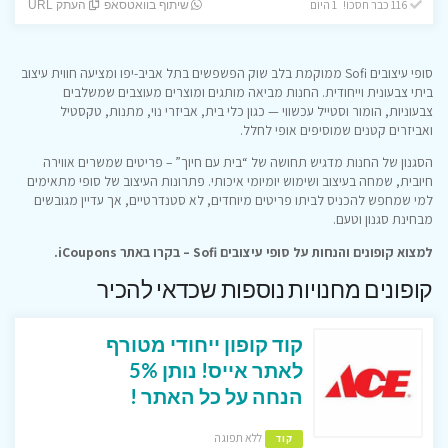
116 כבר חסכו! 1 היום
שיתוף בוואטסאפ
העתק URL
סופי עיצובים Sofi ממוקמת בלב שוק הפשפשים בתל אביב-יפו ומציעה חווית עיצוב
ביתי צבעונית וייחודית. החנות מביאה מותגים ומוצרים מעוצבים שמשלבים
צבעוניות, הומור וסטייל עכשווי — כגון כלי בית, אביזרי נוי, מתנות, טקסטיל
ואביזרים קטנים שמוסיפים אופי לחלל.
הסגנון של החנות מדגיש תחושה של “בית עם חיוך” – פריטים שמשרים אווירה
חיובית, שמחה בעיצוב ושימוש יומיומי איכותי. פתרונות העיצוב של סופי מתאימים
למי שמחפש להכניס לביתו פריטים מיוחדים, לא סטנדרטיים, אך עדיין מגובשים
מבחינת סגנון וטעם.
למצוא קופונים והנחות על סופי עיצובים Sofi – בקרו באתר iCoupons.
קופונים מחנויות נוספות שכדאי להכיר
קוד קופון ייחודי מטורף
לאתר אייס! נותן 5%
הנחה על כל האתר !
ללא תפוגה
קוד