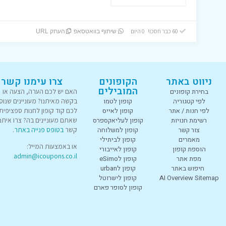
60 כבר חסכו! 0 היום
שיתוף בוואטסאפ
העתק URL
ניווט באתר
הקופונים
צרו עימנו קשר
המובילים
בחירת קופונים
האם יש לכם הערה, הצעה או
לפי קטגוריה
קופון לטמו
בקשה מאיתנו? מעוניינים שנוס
לפי חנות / אתר
קופון לאייס
לכם קוד קופון לחנות ספציפית
רשימת חנויות
קופון לעליאקספרס
שאתם מעוניינים בה? צרו איתנו
צור קשר
קופון למשלוחה
קשר
בטופס פנייה באתר
.
מאמרים
קופון לביתילי
או באמצעות המייל:
הוספת קופון
קופון לאייבורי
admin@icoupons.co.il
מפת אתר
קופון לeSimo
חיפוש באתר
קופון לurban
AI Overview Sitemap
קופון לישרוטל
קופון לסופר פארם