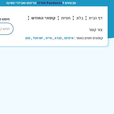
מבצעים ל
Pandazzz-פנדזז
הריהוט ואביזרי השינה
דף הבית
בלוג
חנויות
קופוני החודש
חיפוש ק
צור קשר
קופונים חמים באתר :
איסימו
,
פנדה
,
אייס
,
ישרוטל
,
טמו