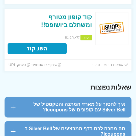
קוד קופון מטורף
ומשתלם ביושופס!!
ללא תפוגה
קוד
השג קוד
2947 כבר חסכו! 0 היום
שיתוף בוואטסאפ
העתק URL
שאלות נפוצות
איך לחסוך על מארזי המתנה והטקסטיל של
Silver Bell עם קופונים של Icoupons?
העתיקו את קוד הקופון או לחצו על כפתור המבצע המופיע כאן בדף של
Icoupons.
מה מחכה לכם בדף המבצעים של Silver Bell ב-
Icoupons?
עברו לאתר Silver Bell הרשמי, בחרו את מארז המתנה המעוצב או פריטי