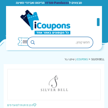
מבצעים ל
Pandazzz-פנדזז
הריהוט ואביזרי השינה
>
SILVER BELL \ סילבר בל
ICOUPONS
הכנס חנות למועדפים