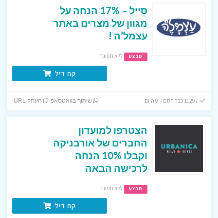
סייל – 17% הנחה על
מגוון של מצרים באתר
עצמל’ה !
ללא תפוגה
מבצע
קח דיל
11297 כבר חסכו! 0 היום
שיתוף בוואטסאפ
העתק URL
הצטרפו למועדון
החברים של אורבניקה
וקבלו 10% הנחה
לרכישה הבאה
ללא תפוגה
מבצע
קח דיל