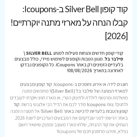
קוד קופון Silver Bell ב-Icoupons:
קבלו הנחה על מארזי מתנה יוקרתיים!
[2026]
קודי קופון חדשים והנחות פעילות למותג
SILVER BELL \
סילבר בל
. מגוון הטבות וקופונים לשימוש מיידי, כולל מבצעים
בלעדיים הזמינים רק באתר iCoupons. כל הקופונים נבדקו
לאחרונה בתאריך 08/08/2026!
חוגגים לידה או אירוע וחוסכים ב-Icoupons: קוד קופון ומבצעים
למארזי המתנה של סילבר בל (Silver Bell)!
מחפשים מתנה
מושלמת ומרגשת ליולדת ולתינוק הטרי, או מארז חגיגי ויוקרתי לעובדים
ולחגים? צוות
Icoupons
סידר לכם את הדיל הכי אלגנטי ברשת:
קוד
קופון והטבות בלעדיות לרכישה באתר Silver Bell
! אל תסגרו הזמנה
באתר הרשמי לפני שבדקתם את המבצעים העדכניים לשנת 2026.
העתיקו את קוד ההנחה, שלחו מארז מעוצב ומפנק שישאיר רושם
נפלא, ותיהנו מחסכון חכם של Icoupons!