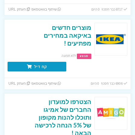
8717 כבר חסכו! 0 היום
שיתוף בוואטסאפ
העתק URL
מוצרים חדשים
באיקאה במחירים
מפתיעים !
ללא תפוגה
מבצע
קח דיל
6906 כבר חסכו! 0 היום
שיתוף בוואטסאפ
העתק URL
הצטרפו למועדון
החברים של אמיגו
ותוכלו להנות מקופון
של 5% הנחה לרכישה
הבאה !