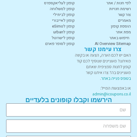
לפי חנות / אתר
קופון לעליאקספרס
רשימת חנויות
קופון למשלוחה
צור קשר
קופון לביתילי
מאמרים
קופון לאייבורי
הוספת קופון
קופון לeSimo
מפת אתר
קופון לurban
חיפוש באתר
קופון לישרוטל
AI Overview Sitemap
קופון לסופר פארם
צרו עימנו קשר
האם יש לכם הערה, הצעה או בקשה
מאיתנו? מעוניינים שנוסיף לכם קוד
קופון לחנות ספציפית שאתם
מעוניינים בה? צרו איתנו קשר
בטופס פנייה באתר
.
או באמצעות המייל:
admin@icoupons.co.il
הירשמו וקבלו קופונים בלעדיים