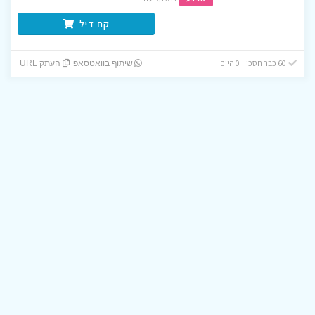
קח דיל
60 כבר חסכו! 0 היום
שיתוף בוואטסאפ
העתק URL