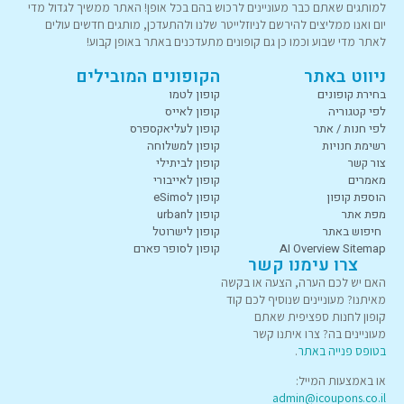
למותגים שאתם כבר מעוניינים לרכוש בהם בכל אופן! האתר ממשיך לגדול מדי
יום ואנו ממליצים להירשם לניוזלייטר שלנו ולהתעדכן, מותגים חדשים עולים
לאתר מדי שבוע וכמו כן גם קופונים מתעדכנים באתר באופן קבוע!
ניווט באתר
הקופונים המובילים
בחירת קופונים
קופון לטמו
לפי קטגוריה
קופון לאייס
לפי חנות / אתר
קופון לעליאקספרס
רשימת חנויות
קופון למשלוחה
צור קשר
קופון לביתילי
מאמרים
קופון לאייבורי
הוספת קופון
קופון לeSimo
מפת אתר
קופון לurban
חיפוש באתר
קופון לישרוטל
AI Overview Sitemap
קופון לסופר פארם
צרו עימנו קשר
האם יש לכם הערה, הצעה או בקשה
מאיתנו? מעוניינים שנוסיף לכם קוד
קופון לחנות ספציפית שאתם
מעוניינים בה? צרו איתנו קשר
בטופס פנייה באתר
.
או באמצעות המייל:
admin@icoupons.co.il