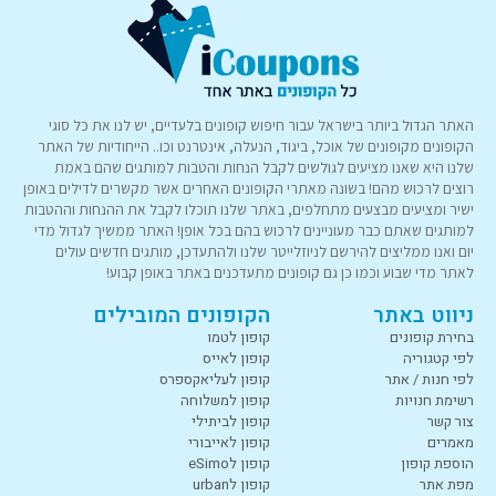
האתר הגדול ביותר בישראל עבור חיפוש קופונים בלעדיים, יש לנו את כל סוגי
הקופונים מקופונים של אוכל, ביגוד, הנעלה, אינטרנט וכו.. הייחודיות של האתר
שלנו היא שאנו מציעים לגולשים לקבל הנחות והטבות למותגים שהם באמת
רוצים לרכוש מהם! בשונה מאתרי הקופונים האחרים אשר מקשרים לדילים באופן
ישיר ומציעים מבצעים מתחלפים, באתר שלנו תוכלו לקבל את ההנחות וההטבות
למותגים שאתם כבר מעוניינים לרכוש בהם בכל אופן! האתר ממשיך לגדול מדי
יום ואנו ממליצים להירשם לניוזלייטר שלנו ולהתעדכן, מותגים חדשים עולים
לאתר מדי שבוע וכמו כן גם קופונים מתעדכנים באתר באופן קבוע!
ניווט באתר
הקופונים המובילים
בחירת קופונים
קופון לטמו
לפי קטגוריה
קופון לאייס
לפי חנות / אתר
קופון לעליאקספרס
רשימת חנויות
קופון למשלוחה
צור קשר
קופון לביתילי
מאמרים
קופון לאייבורי
הוספת קופון
קופון לeSimo
מפת אתר
קופון לurban