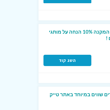
קופון מפנק לטרמינל X המקנה 10% הנחה על מותגי
!
השג קוד
ים שווים במיוחד באתר טייק