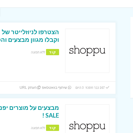
הצטרפו לניוזלייטר של 
וקבלו מגוון מבצעים והט
קוד
ללא תפוגה
167 כבר חסכו! 3 היום
שיתוף בוואטסאפ
העתק URL
SALE !
קוד
ללא תפוגה