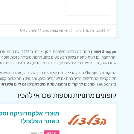
199 כבר חסכו! 1 היום
שיתוף בוואטסאפ
העתק URL
Shoppu (שופו)
התחילה כחלום משפחתי קט
והתרחבה עם חנות נוספת בשוק הפשפשים ביפו. החנות מובילה בזכות אוסף ע
שמרגשות, פריטי נייר ויצירה מעוצבים, כלי בית מיוחדים, גאדג’טים, בובות אספ
המיקוד של Shoppu הוא להביא לחיים יומיומיים נופך של צבע, אמנ
הקולקציות מתחדשות תדיר בהתאם לטרנדים מיפן, והבוטיק נותר מקום קסום ל
ב־Icoupons מחכים לך קודים והטבות מקסימים שיגרמו גם ליום השגרתי שלך להרגיש כמו מסע קטן ליפן.
קופונים מחנויות נוספות שכדאי להכיר
מוצרי אלקטרוניקה וסל
באתר הצלצול!
מבצע
ללא תפוגה