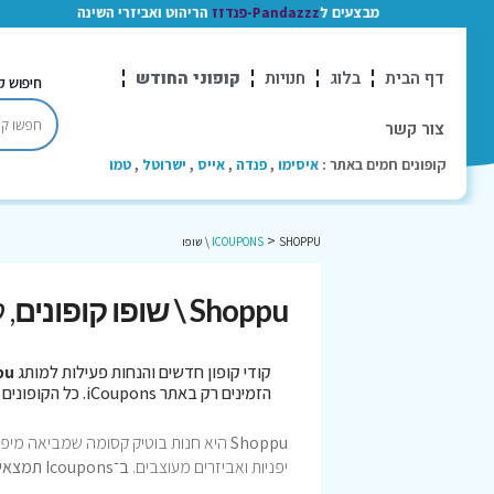
מבצעים ל
Pandazzz-פנדזז
הריהוט ואביזרי השינה
דף הבית
בלוג
חנויות
קופוני החודש
חיפוש ק
צור קשר
קופונים חמים באתר :
איסימו
,
פנדה
,
אייס
,
ישרוטל
,
טמו
>
SHOPPU \ שופו
ICOUPONS
Shoppu \ שופו קופונים
, 
קודי קופון חדשים והנחות פעילות למותג
oppu
הזמינים רק באתר iCoupons. כל הקופונים נבדקו לאחרונה בתאריך 06/08/2026!
Shoppu
היא חנות בוטיק קסומה שמביאה מיפן פר
יפניות ואביזרים מעוצבים.
ב־Icoupons תמצאי קופונים והנחות שמוסיפים חיוך לכל קנייה!