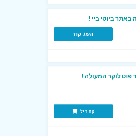
השג קוד
פוט לוקר המעולה !
קח דיל