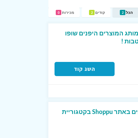
הכל
קודים
מכירות
0
2
2
מותג המוצרים היפנים שופו
בות !
השג קוד
מבצעים על מוצרים יפנים באתר Shoppu בקטגוריית