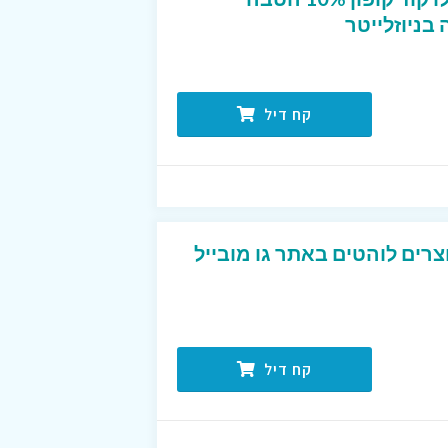
ניוזלייטר
קח דיל
רים לוהטים באתר גו מובייל
קח דיל