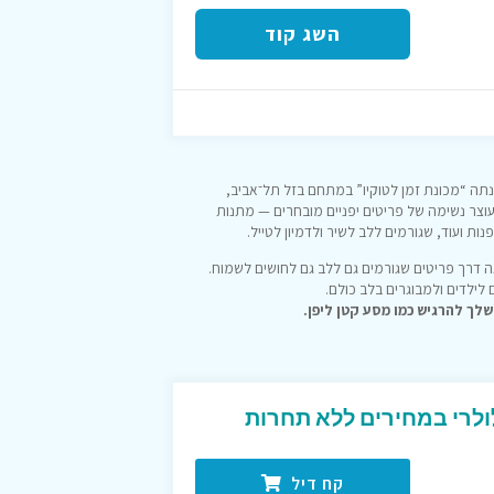
השג קוד
ן ויצירתי ב־2013, עם חנות שכונתה “מכונת זמן לטוקיו” במתחם בזל תל־אביב,
וצר נשימה של פריטים יפניים מובחרים — מתנות
נות ועוד, שגורמים ללב לשיר ולדמיון לטייל.
ות והשראה דרך פריטים שגורמים גם ללב גם לחושים לשמוח.
ילדים ולמבוגרים בלב כולם.
ולרי במחירים ללא תחרות
קח דיל