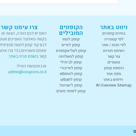
ניווט באתר
הקופונים
צרו עימנו קשר
המובילים
בחירת קופונים
האם יש לכם הערה, הצעה או
לפי קטגוריה
קופון לטמו
בקשה מאיתנו? מעוניינים שנוס
לפי חנות / אתר
קופון לאייס
לכם קוד קופון לחנות ספציפית
רשימת חנויות
קופון לעליאקספרס
שאתם מעוניינים בה? צרו איתנו
צור קשר
קופון למשלוחה
קשר
בטופס פנייה באתר
.
מאמרים
קופון לביתילי
או באמצעות המייל:
הוספת קופון
קופון לאייבורי
admin@icoupons.co.il
מפת אתר
קופון לeSimo
חיפוש באתר
קופון לurban
AI Overview Sitemap
קופון לישרוטל
קופון לסופר פארם