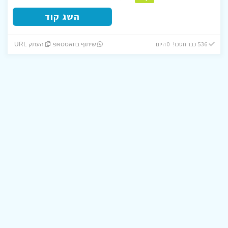
השג קוד
536 כבר חסכו! 0 היום
שיתוף בוואטסאפ
העתק URL