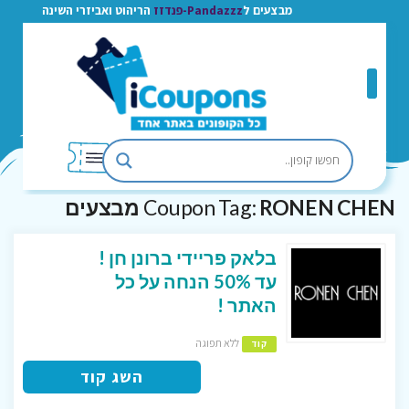
מבצעים ל
Pandazzz-פנדזז
הריהוט ואביזרי השינה
RONEN CHEN מבצעים
Coupon Tag:
בלאק פריידי ברונן חן !
עד 50% הנחה על כל
האתר !
ללא תפוגה
קוד
השג קוד