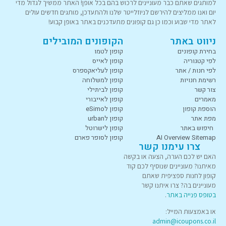
למותגים שאתם כבר מעוניינים לרכוש בהם בכל אופן! האתר ממשיך לגדול מדי
יום ואנו ממליצים להירשם לניוזלייטר שלנו ולהתעדכן, מותגים חדשים עולים
לאתר מדי שבוע וכמו כן גם קופונים מתעדכנים באתר באופן קבוע!
ניווט באתר
הקופונים המובילים
בחירת קופונים
קופון לטמו
לפי קטגוריה
קופון לאייס
לפי חנות / אתר
קופון לעליאקספרס
רשימת חנויות
קופון למשלוחה
צור קשר
קופון לביתילי
מאמרים
קופון לאייבורי
הוספת קופון
קופון לeSimo
מפת אתר
קופון לurban
חיפוש באתר
קופון לישרוטל
AI Overview Sitemap
קופון לסופר פארם
צרו עימנו קשר
האם יש לכם הערה, הצעה או בקשה
מאיתנו? מעוניינים שנוסיף לכם קוד
קופון לחנות ספציפית שאתם
מעוניינים בה? צרו איתנו קשר
בטופס פנייה באתר
.
או באמצעות המייל:
admin@icoupons.co.il