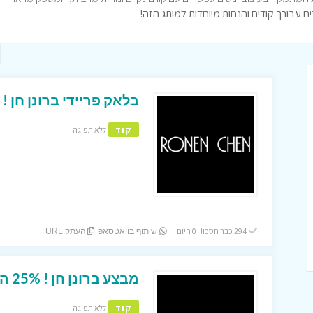
בלאק פריידי ברונן חן ! עד 50% הנחה על כל ה
קוד
ללא תפוגה
294 כבר חסכו! 0 היום
שיתוף בוואטסאפ
העתק URL
מבצע ברונן חן ! 25% הנחה נוספים על SALE באתר !
קוד
ללא תפוגה