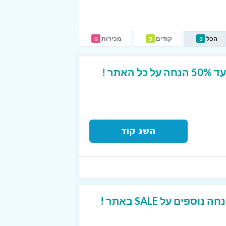
הכל
קודים
מכירות
0
3
3
אתר !
השג קוד