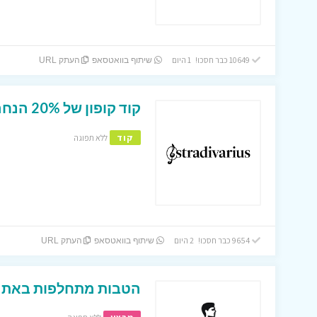
10649 כבר חסכו! 1 היום
שיתוף בוואטסאפ
העתק URL
קוד קופון של 20% הנחה להזמנה באתר סטרויווריוס
קוד
ללא תפוגה
9654 כבר חסכו! 2 היום
שיתוף בוואטסאפ
העתק URL
הטבות מתחלפות באתר 