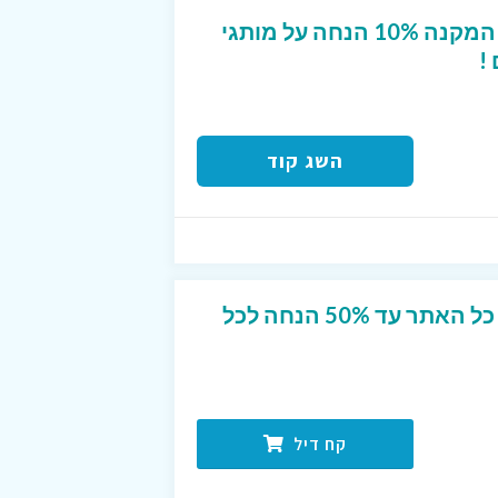
קופון מפנק לטרמינל X המקנה 10% הנחה על מותגי
!
השג קוד
מבצע הנחה מטורף על כל האתר עד 50% הנחה לכל
קח דיל