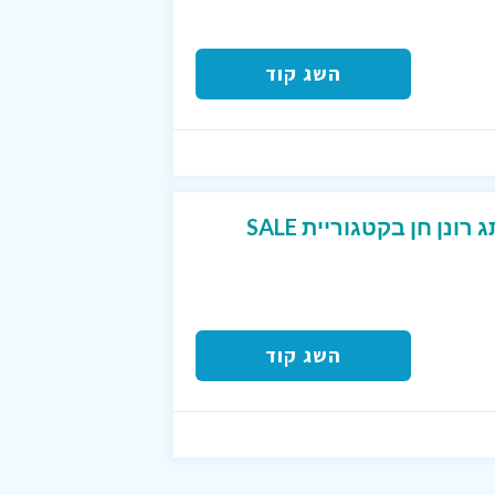
השג קוד
הנחה על בגדים מהמותג רונן חן בקטגוריית SALE
השג קוד