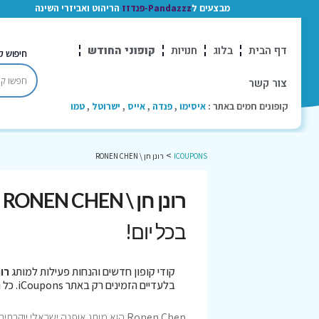
מבצעים ל
Pandazzz-פנדזז
הריהוט ואביזרי השינה
דף הבית
בלוג
חנויות
קופוני החודש
חיפוש ק
צור קשר
קופונים חמים באתר :
איסימו
,
פנדה
,
אייס
,
ישרוטל
,
טמו
>
ICOUPONS
רונן חן \ RONEN CHEN
רונן חן \ RONEN CHEN קופונים
בכל יום!
קודי קופון חדשים והנחות פעילות למותג
רונן ח
בלעדיים הזמינים רק באתר iCoupons. כל הקופונים נבדקו לאחרונה בתאריך 04/08/2026!
Ronen Chen
הוא מותג אופנה ישראלי יוקרתית