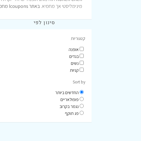
מינימליסטי אך מחמיא.
באתר Icoupons מחכים עבורך קודים והנחות מיוחדות למותג הזה!
סינון לפי
קטגוריות
אופנה
בגדים
נשים
קניות
Sort by
החדשים ביותר
פופולאריים
נגמר בקרוב
פג תוקף