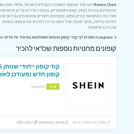
Ronen Chen
הוא אחד ממעצבי האופנה המובילים בישראל, שייסד מותג נשים 
מתאפיינים בגזרות נקיות, קווים גיאומטריים, צבעים ניטרליים ובדים איכותיים
מודרניות המחפשות בגדים נוחים, מחמיאים וייחודיים שמתאימים גם ליום יום 
למידות גדולות, מתוך אמונה שכל אישה צריכה להרגיש יפה ובטוחה בעצמה. ה
ומכירה בינלאומית.
ב־Icoupons מחכים לך קודי קופון והנחות משתלמות במיוחד על פריטי Ronen Chen.
קופונים מחנויות נוספות שכדאי להכיר
קופון חדש ומעודכן לShein ישראל
קוד
ללא תפוגה
15041 כבר חסכו! 1 היום
שיתוף בוואטסאפ
העתק URL