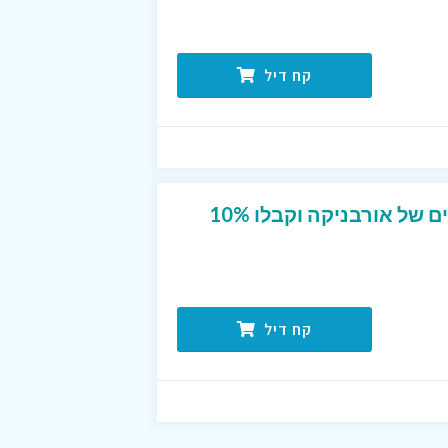
קח דיל
הצטרפו למועדון החברים של אורבניקה וקבלו 10%
קח דיל