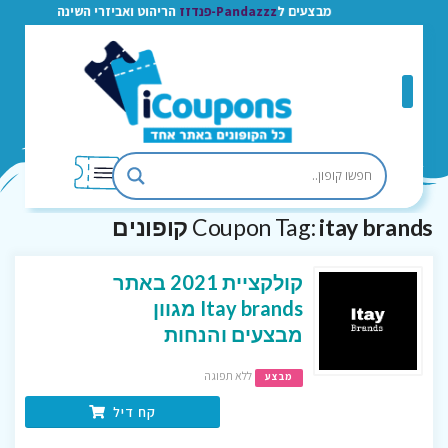
מבצעים ל
Pandazzz-פנדזז
הריהוט ואביזרי השינה
itay brands קופונים
Coupon Tag:
קולקציית 2021 באתר
Itay brands מגוון
מבצעים והנחות
ללא תפוגה
מבצע
קח דיל