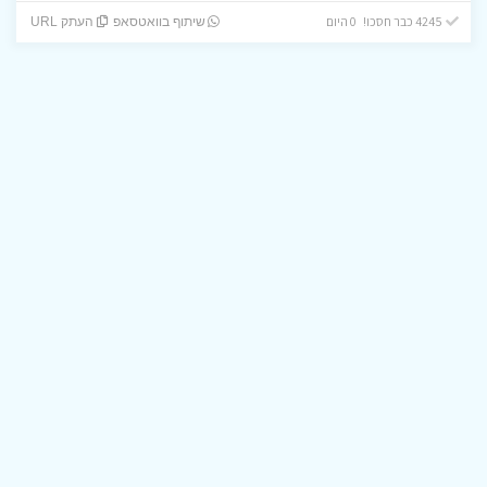
4245 כבר חסכו! 0 היום
שיתוף בוואטסאפ
העתק URL