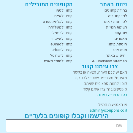
ניווט באתר
הקופונים המובילים
בחירת קופונים
קופון לטמו
לפי קטגוריה
קופון לאייס
לפי חנות / אתר
קופון לעליאקספרס
רשימת חנויות
קופון למשלוחה
צור קשר
קופון לביתילי
מאמרים
קופון לאייבורי
הוספת קופון
קופון לeSimo
מפת אתר
קופון לurban
חיפוש באתר
קופון לישרוטל
AI Overview Sitemap
קופון לסופר פארם
צרו עימנו קשר
האם יש לכם הערה, הצעה או בקשה
מאיתנו? מעוניינים שנוסיף לכם קוד
קופון לחנות ספציפית שאתם
מעוניינים בה? צרו איתנו קשר
בטופס פנייה באתר
.
או באמצעות המייל:
admin@icoupons.co.il
הירשמו וקבלו קופונים בלעדיים