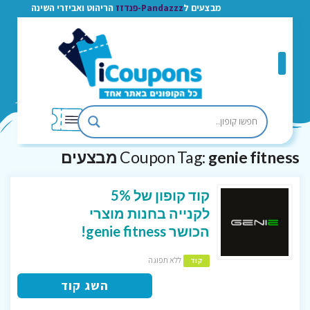
מבצעים ל
Pandazzz-פנדזז
הריהוט ואביזרי השינה
genie fitness מבצעים
Coupon Tag:
קוד קופון של 5%
לקנייה בחנות מוצרי
הכושר genie fitness!
ללא תפוגה
קוד
השג קוד