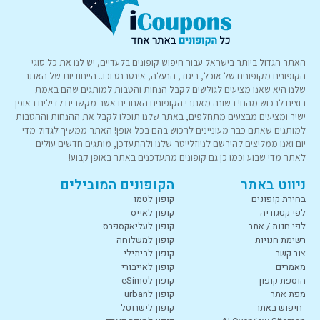
האתר הגדול ביותר בישראל עבור חיפוש קופונים בלעדיים, יש לנו את כל סוגי
הקופונים מקופונים של אוכל, ביגוד, הנעלה, אינטרנט וכו.. הייחודיות של האתר
שלנו היא שאנו מציעים לגולשים לקבל הנחות והטבות למותגים שהם באמת
רוצים לרכוש מהם! בשונה מאתרי הקופונים האחרים אשר מקשרים לדילים באופן
ישיר ומציעים מבצעים מתחלפים, באתר שלנו תוכלו לקבל את ההנחות וההטבות
למותגים שאתם כבר מעוניינים לרכוש בהם בכל אופן! האתר ממשיך לגדול מדי
יום ואנו ממליצים להירשם לניוזלייטר שלנו ולהתעדכן, מותגים חדשים עולים
לאתר מדי שבוע וכמו כן גם קופונים מתעדכנים באתר באופן קבוע!
ניווט באתר
הקופונים המובילים
בחירת קופונים
קופון לטמו
לפי קטגוריה
קופון לאייס
לפי חנות / אתר
קופון לעליאקספרס
רשימת חנויות
קופון למשלוחה
צור קשר
קופון לביתילי
מאמרים
קופון לאייבורי
הוספת קופון
קופון לeSimo
מפת אתר
קופון לurban
חיפוש באתר
קופון לישרוטל