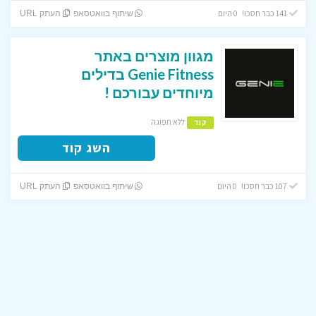
141 כבר חסכו! 0 היום
שיתוף בוואטסאפ
העתק URL
מגוון מוצרים באתר
Genie Fitness בדילים
מיוחדים עבורכם !
ללא תפוגה
קוד
השג קוד
107 כבר חסכו! 0 היום
שיתוף בוואטסאפ
העתק URL