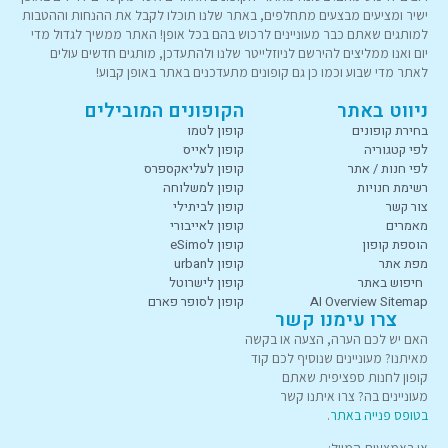
ישיר ומציעים מבצעים מתחלפים, באתר שלנו תוכלו לקבל את ההנחות וההטבות
למותגים שאתם כבר מעוניינים לרכוש בהם בכל אופן! האתר ממשיך לגדול מדי
יום ואנו ממליצים להירשם לניוזלייטר שלנו ולהתעדכן, מותגים חדשים עולים
לאתר מדי שבוע וכמו כן גם קופונים מתעדכנים באתר באופן קבוע!
ניווט באתר
הקופונים המובילים
בחירת קופונים
קופון לטמו
לפי קטגוריה
קופון לאייס
לפי חנות / אתר
קופון לעליאקספרס
רשימת חנויות
קופון למשלוחה
צור קשר
קופון לביתילי
מאמרים
קופון לאייבורי
הוספת קופון
קופון לeSimo
מפת אתר
קופון לurban
חיפוש באתר
קופון לישרוטל
AI Overview Sitemap
קופון לסופר פארם
צרו עימנו קשר
האם יש לכם הערה, הצעה או בקשה
מאיתנו? מעוניינים שנוסיף לכם קוד
קופון לחנות ספציפית שאתם
מעוניינים בה? צרו איתנו קשר
בטופס פנייה באתר
.
או באמצעות המייל: