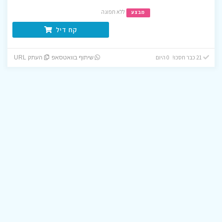
ללא תפוגה
מבצע
קח דיל
21 כבר חסכו! 0 היום
שיתוף בוואטסאפ
העתק URL