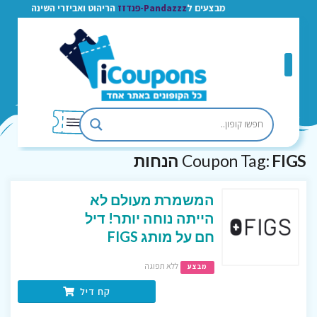
מבצעים ל
Pandazzz-פנדזז
הריהוט ואביזרי השינה
FIGS הנחות
Coupon Tag:
המשמרת מעולם לא
הייתה נוחה יותר! דיל
חם על מותג FIGS
ללא תפוגה
מבצע
קח דיל