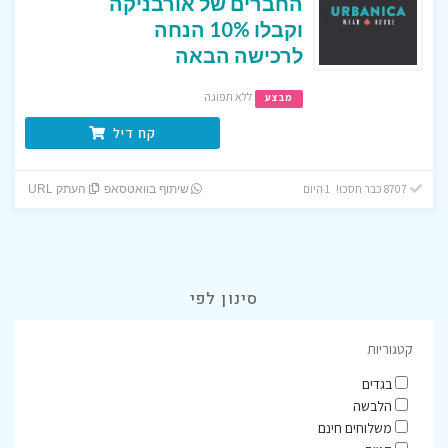
החברים של אורבניקה
וקבלו 10% הנחה
לרכישה הבאה
ללא תפוגה
מבצע
קח דיל
8707 כבר חסכו! 1 היום
שיתוף בוואטסאפ
העתק URL
סינון לפי
קטגוריות
בגדים
הלבשה
משלוחים חינם