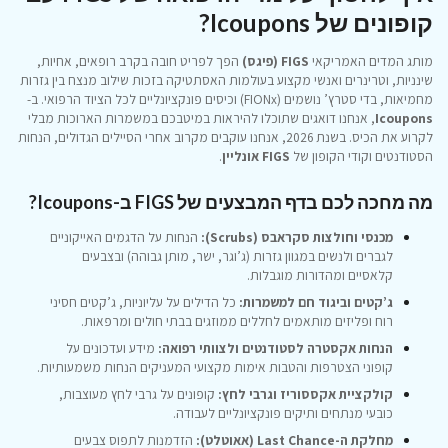
קופונים של Icoupons?
מותג המדים האמריקאי
FIGS (פיגס)
הפך לפריט חובה בקרב רופאים, אחיות,
שינניות, וטרינרים ואנשי מקצוע בעולמות האסתטיקה בזכות שילוב מנצח בין גזרות
מחמיאות, בדי סטרץ’ נושמים (FIONx) וכיסים פונקציונליים לכל הציוד הרפואי. ב-
Icoupons
, אנחנו דואגים שתוכלו להיראות במיטבכם במשמרות הארוכות מבלי
לקרוע את הכיס. בשנת 2026, אנחנו עוקבים מקרוב אחרי הסיילים הגדולים, הנחות
הסטודנטים וקודי הקופון של
FIGS אונליין
.
מה מחכה לכם בדף המבצעים של FIGS ב-Icoupons?
מכנסי וחולצות סקראבס (Scrubs):
הנחות על הדגמים האייקוניים
לגברים ולנשים במגוון גזרות (ג’וגר, ישר, מותן גבוהה) ובצבעים
קלאסיים ומהדורות מוגבלות.
ג’קטים וביגוד חם למשמרות:
כל הדילים על עליוניות, ג’קטים חסיני
רוח ופליזים מותאמים לחללים ממוזגים בבתי חולים ומרפאות.
הנחות אקסטרה לסטודנטים ולצוותי רפואה:
מידע ועדכונים על
קופוני הצטרפות והטבות אימות מקצועי המעניקים הנחות משמעותיות.
קולקציית אקססוריז וגרבי לחץ:
קופונים על גרבי לחץ מעוצבות,
כובעי מנתחים ותיקים פונקציונליים לעבודה.
מחלקת ה-Last Chance (אאוטלט):
הזדמנות לתפוס צבעים