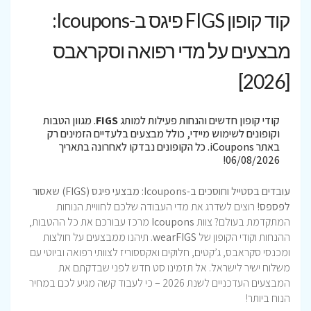
קוד קופון FIGS פיגס ב-Icoupons:
מבצעים על מדי רפואה וסקראבס
[2026]
קודי קופון חדשים והנחות פעילות למותג
FIGS
. מגוון הטבות
וקופונים לשימוש מיידי, כולל מבצעים בלעדיים הזמינים רק
באתר iCoupons. כל הקופונים נבדקו לאחרונה בתאריך
06/08/2026!
עובדים בסטייל וחוסכים ב-Icoupons: מבצעי פיגס (FIGS) שאסור
לפספס!
רוצים לשדרג את מדי העבודה שלכם לחוויית הנוחות
המתקדמת בעולם? צוות
Icoupons
מרכז עבורכם את כל ההטבות,
ההנחות וקודי הקופון של
wearFIGS
. תיהנו ממבצעים על חולצות
ומכנסי סקראבס, ג’קטים, חלוקים ואקססוריז לצוותי רפואה וביוטי עם
משלוח ישיר לישראל. אל תזמינו סט חדש לפני שבדקתם את
המבצעים העדכניים לשנת 2026 – כי לעבוד קשה מגיע לכם במחיר
הנוח ביותר!