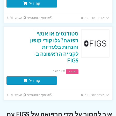
קח דיל
23 כבר חסכו! 0 היום
שיתוף בוואטסאפ
העתק URL
סטודנטים או אנשי
רפואה? גלו קודי קופון
והנחות בלעדיות
לקנייה הראשונה ב-
FIGS
ללא תפוגה
מבצע
קח דיל
20 כבר חסכו! 0 היום
שיתוף בוואטסאפ
העתק URL
איך לחסוך על מדי הרפואה של FIGS עם