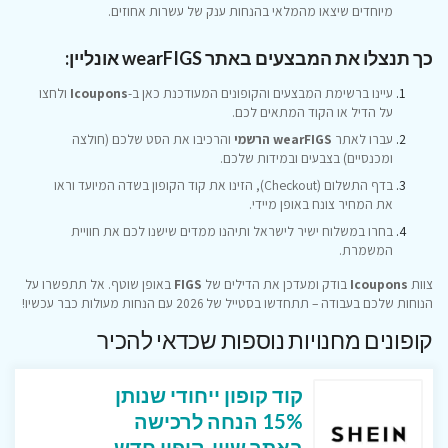
מיוחדים שיצאו מהמלאי בהנחות ענק של עשרות אחוזים.
כך תנצלו את המבצעים באתר wearFIGS אונליין:
עיינו ברשימת המבצעים והקופונים המעודכנת כאן ב-
Icoupons
ולחצו
על הדיל או הקוד המתאים לכם.
עברו לאתר
wearFIGS הרשמי
והרכיבו את הסט שלכם (חולצה
ומכנסיים) בצבעים ובמידות שלכם.
בדף התשלום (Checkout), הזינו את קוד הקופון בשדה המיועד וראו
את המחיר צונח באופן מיידי.
בחרו במשלוח ישיר לישראל ותיהנו ממדים שישנו לכם את חוויית
המשמרת.
צוות
Icoupons
בודק ומעדכן את הדילים של
FIGS
באופן שוטף. אל תתפשרו על
הנוחות שלכם בעבודה – תתחדשו בסטייל של 2026 עם הנחות מעולות כבר עכשיו!
קופונים מחנויות נוספות שכדאי להכיר
קוד קופון ייחודי שנותן
15% הנחה לרכישה
באתר שיין, קופון חדש