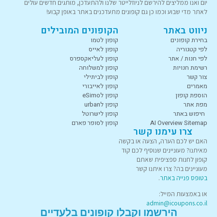
יום ואנו ממליצים להירשם לניוזלייטר שלנו ולהתעדכן, מותגים חדשים עולים
לאתר מדי שבוע וכמו כן גם קופונים מתעדכנים באתר באופן קבוע!
ניווט באתר
הקופונים המובילים
בחירת קופונים
קופון לטמו
לפי קטגוריה
קופון לאייס
לפי חנות / אתר
קופון לעליאקספרס
רשימת חנויות
קופון למשלוחה
צור קשר
קופון לביתילי
מאמרים
קופון לאייבורי
הוספת קופון
קופון לeSimo
מפת אתר
קופון לurban
חיפוש באתר
קופון לישרוטל
AI Overview Sitemap
קופון לסופר פארם
צרו עימנו קשר
האם יש לכם הערה, הצעה או בקשה
מאיתנו? מעוניינים שנוסיף לכם קוד
קופון לחנות ספציפית שאתם
מעוניינים בה? צרו איתנו קשר
בטופס פנייה באתר
.
או באמצעות המייל:
admin@icoupons.co.il
הירשמו וקבלו קופונים בלעדיים