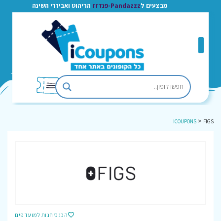
מבצעים ל
Pandazzz-פנדזז
הריהוט ואביזרי השינה
>
ICOUPONS
FIGS
הכנס חנות למועדפים