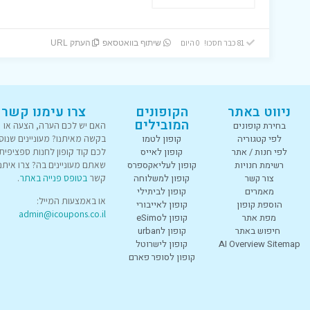
81 כבר חסכו! 0 היום
שיתוף בוואטסאפ
העתק URL
ניווט באתר
הקופונים
צרו עימנו קשר
המובילים
בחירת קופונים
האם יש לכם הערה, הצעה או
לפי קטגוריה
קופון לטמו
בקשה מאיתנו? מעוניינים שנוס
לפי חנות / אתר
קופון לאייס
לכם קוד קופון לחנות ספציפית
רשימת חנויות
קופון לעליאקספרס
שאתם מעוניינים בה? צרו איתנו
צור קשר
קופון למשלוחה
קשר
בטופס פנייה באתר
.
מאמרים
קופון לביתילי
או באמצעות המייל:
הוספת קופון
קופון לאייבורי
admin@icoupons.co.il
מפת אתר
קופון לeSimo
חיפוש באתר
קופון לurban
AI Overview Sitemap
קופון לישרוטל
קופון לסופר פארם