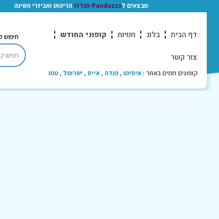
מבצעים ל
Pandazzz-פנדזז
הריהוט ואביזרי השינה
דף הבית
בלוג
חנויות
קופוני החודש
חיפוש ק
צור קשר
קופונים חמים באתר :
איסימו
,
פנדה
,
אייס
,
ישרוטל
,
טמו