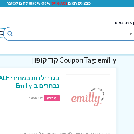
מבצעים חמים
ACE-אייס
30%-50%!!! לחצו למעבר
ופונים באתר
emilly קוד קופון
Coupon Tag:
נבחרים ב-Emilly
מבצע
ללא תפוגה
109 כבר חסכו! 0 היום