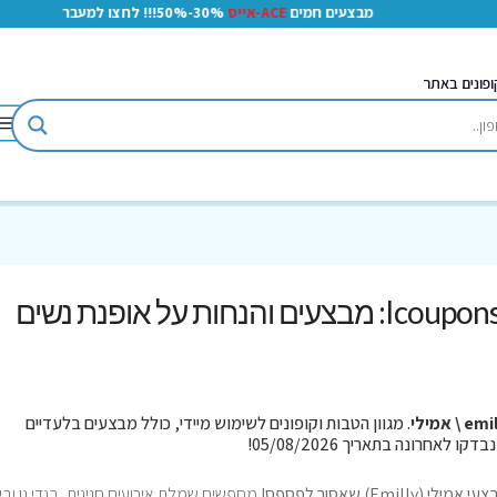
מבצעים חמים
ACE-אייס
30%-50%!!! לחצו למעבר
ופונים באתר
קוד קופון אמילי Emilly ב-Icoupons: מבצעים והנחות על אופנת נשים
e \ אמילי
. מגוון הטבות וקופונים לשימוש מיידי, כולל מבצעים בלעדיים
מחפשים שמלת אירועים חגיגית, בגדי גן ובי