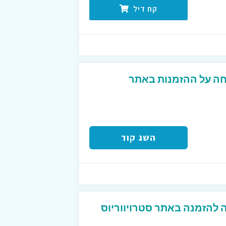
קח דיל
פון פעיל 10% הנחה על ההזמנות באתר
השג קוד