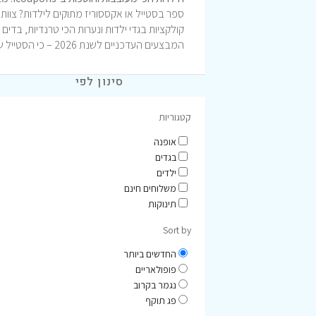
ספר בסטייל או אקססוריז מתוקים לילדות? צוות
קולקציות בגדי ילדות ונערות הכי טרנדיות, בדים
המבצעים העדכניים לשנת 2026 – כי הסטייל של אמילי מחכה לקטנטנות שלכם במחיר המנצח!
סינון לפי
קטגוריות
אופנה
בגדים
ילדים
משלוחים חינם
תינוקות
Sort by
החדשים ביותר
פופולאריים
נגמר בקרוב
פג תוקף