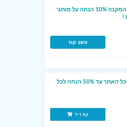
קופון מפנק לטרמינל X המקנה 10% הנחה על מותגי
!
השג קוד
מבצע הנחה מטורף על כל האתר עד 50% הנחה לכל
קח דיל