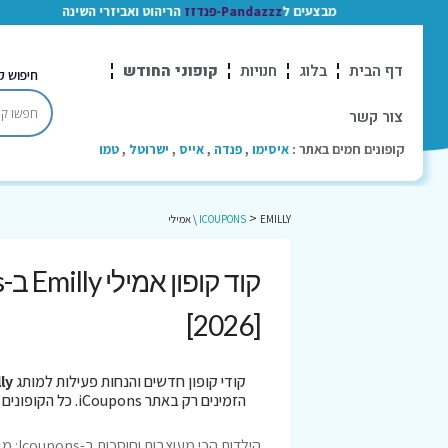
מבצעים ל
Pandazzz-פנדזז
הריהוט ואביזרי השינה
דף הבית
בלוג
חנויות
קופוני החודש
חיפוש ק
צור קשר
קופונים חמים באתר :
איסימו
,
פנדה
,
אייס
,
ישרוטל
,
טמו
>
EMILLY \ אמילי
ICOUPONS
[2026]
קודי קופון חדשים והנחות פעילות למותג
milly
הזמינים רק באתר iCoupons. כל הקופונים נבדקו לאחרונה בתאריך 05/08/2026!
הילדות הכי מעוצבות וחוסכות ב-Icoupons: מבצעי אמילי (Emilly) שאסור לפספס!