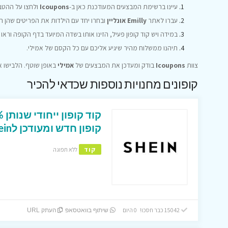
עיינו ברשימת המבצעים המעודכנת כאן ב-
Icoupons
ולחצו על ההטב
עברו לאתר
Emilly אונליין
ובחרו יחד עם הילדות את הפריטים שהן הכ
במידה ויש קוד קופון פעיל, הזינו אותו בשדה המיועד בדף הקופה ורא
תיהנו ממשלוח מהיר שיגיע אליכם עם כל הקסם של אמילי.
צוות
Icoupons
בודק ומעדכן את המבצעים של
אמילי
באופן שוטף. הלבישו אותן בסטייל של 2026 
קופונים מחנויות נוספות שכדאי להכיר
קופון חדש ומעודכן לShein ישראל
קוד
ללא תפוגה
15042 כבר חסכו! 0 היום
שיתוף בוואטסאפ
העתק URL