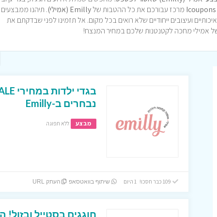
Icoupons
מרכז עבורכם את כל ההטבות של
Emilly (אמילי)
. תיהנו ממבצעים 
 איכותיים ועיצובים ייחודיים שלא רואים בכל מקום. אל תזמינו לפני שבדקתם את
נבחרים ב-Emilly
מבצע
ללא תפוגה
109 כבר חסכו! 1 היום
שיתוף בוואטסאפ
העתק URL
חוגגים בסטייל ובזול! ה