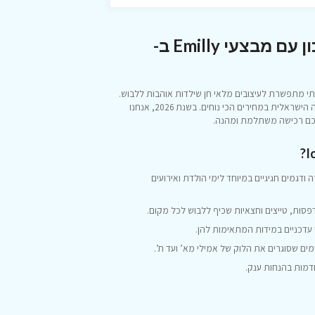
איך לצייד את הארון של הילדות בחיסכון עם מבצעי Emilly ב-
לתי מתפשרת לעיצובים מלאי חן שילדות אוהבות ללבוש.
, אנחנו עוזרים לכם להלביש את הילדות והנערות במיטב האופנה הישראלית במחירים הכי נוחים. בשנת 2026, אנחנו
כם רכישה משתלמת ומהנה.
גמים חגיגיים במיוחד לימי הולדת ואירועים
פסות, טייצים וחצאיות שכיף ללבוש לכל מקום.
עדכניים במידות המתאימות להן.
ים שסוגרים את הלוק של אמילי מא’ ועד ת’.
ודמות בהנחות ענק.