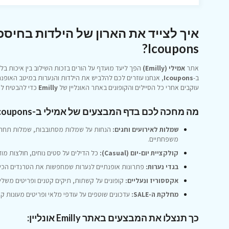
Icoupons?
אתר
אמילי (Emilly)
הפך ליעד מועדף על הורים בזכות השילוב בין איכות ב
ב-
Icoupons
עוקבים אחרי כל הסיילים והקופונים באתר האונליין של
Emilly
כדי להבטיח ל
מה מחכה לכם בדף המבצעים של אמילי ב-Icoupons?
שמלות לאירועים וחגים:
הנחות על שמלות מסתובבות, שמלות תחרה וד
משפחתיים.
קולקציית יום-יום (Casual):
כל הדילים על סטים נוחים, חולצות מוד
בגדי נערות:
פתרונות אופנתיים לנערות שמחפשות את הטרנדים הכי 
אקססוריז ונעליים:
קופונים על קשתות, תיקים קטנים ופריטים משלימ
מחלקת ה-SALE:
עדכונים שוטפים על עודפי מלאי ופריטים מעונות ק
כך תנצלו את המבצעים באתר Emilly אונליין: