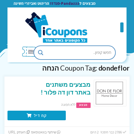
מבצעים ל
Pandazzz-פנדזז
הריהוט ואביזרי השינה
dondeflor הנחה
Coupon Tag:
מבצעים משתנים
באתר דון דה פלור !
ללא תפוגה
מבצע
קח דיל
2786 כבר חסכו! 2 היום
שיתוף בוואטסאפ
העתק URL