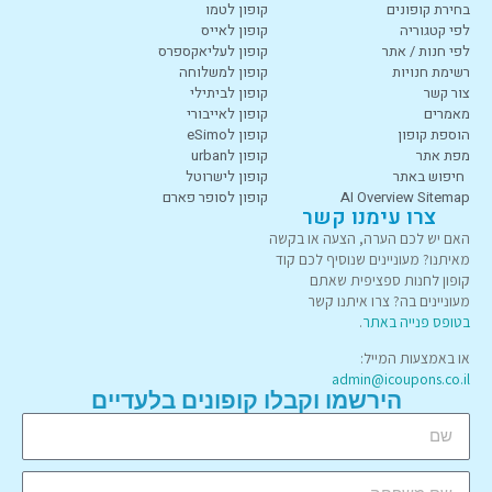
בחירת קופונים
קופון לטמו
לפי קטגוריה
קופון לאייס
לפי חנות / אתר
קופון לעליאקספרס
רשימת חנויות
קופון למשלוחה
צור קשר
קופון לביתילי
מאמרים
קופון לאייבורי
הוספת קופון
קופון לeSimo
מפת אתר
קופון לurban
חיפוש באתר
קופון לישרוטל
AI Overview Sitemap
קופון לסופר פארם
צרו עימנו קשר
האם יש לכם הערה, הצעה או בקשה
מאיתנו? מעוניינים שנוסיף לכם קוד
קופון לחנות ספציפית שאתם
מעוניינים בה? צרו איתנו קשר
בטופס פנייה באתר
.
או באמצעות המייל:
admin@icoupons.co.il
הירשמו וקבלו קופונים בלעדיים