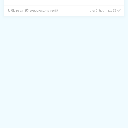
72 כבר חסכו! 0 היום
שיתוף בוואטסאפ
העתק URL