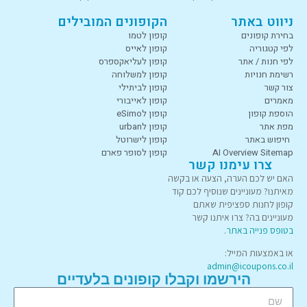
ניווט באתר
הקופונים המובילים
בחירת קופונים
קופון לטמו
לפי קטגוריה
קופון לאייס
לפי חנות / אתר
קופון לעליאקספרס
רשימת חנויות
קופון למשלוחה
צור קשר
קופון לביתילי
מאמרים
קופון לאייבורי
הוספת קופון
קופון לeSimo
מפת אתר
קופון לurban
חיפוש באתר
קופון לישרוטל
AI Overview Sitemap
קופון לסופר פארם
צרו עימנו קשר
האם יש לכם הערה, הצעה או בקשה
מאיתנו? מעוניינים שנוסיף לכם קוד
קופון לחנות ספציפית שאתם
מעוניינים בה? צרו איתנו קשר
בטופס פנייה באתר
.
או באמצעות המייל:
admin@icoupons.co.il
הירשמו וקבלו קופונים בלעדיים