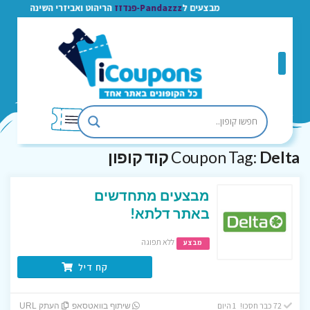
מבצעים ל
Pandazzz-פנדזז
הריהוט ואביזרי השינה
Delta קוד קופון
Coupon Tag:
מבצעים מתחדשים
באתר דלתא!
ללא תפוגה
מבצע
קח דיל
72 כבר חסכו! 1 היום
שיתוף בוואטסאפ
העתק URL