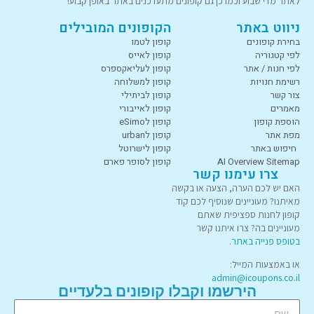
לאתר מדי שבוע וכמו כן גם קופונים מתעדכנים באתר באופן קבוע!
ניווט באתר
הקופונים המובילים
בחירת קופונים
קופון לטמו
לפי קטגוריה
קופון לאייס
לפי חנות / אתר
קופון לעליאקספרס
רשימת חנויות
קופון למשלוחה
צור קשר
קופון לביתילי
מאמרים
קופון לאייבורי
הוספת קופון
קופון לeSimo
מפת אתר
קופון לurban
חיפוש באתר
קופון לישרוטל
AI Overview Sitemap
קופון לסופר פארם
צרו עימנו קשר
האם יש לכם הערה, הצעה או בקשה
מאיתנו? מעוניינים שנוסיף לכם קוד
קופון לחנות ספציפית שאתם
מעוניינים בה? צרו איתנו קשר
בטופס פנייה באתר
.
או באמצעות המייל:
admin@icoupons.co.il
הירשמו וקבלו קופונים בלעדיים