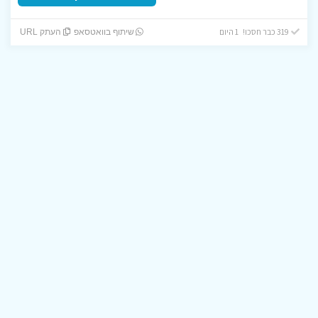
319 כבר חסכו! 1 היום
שיתוף בוואטסאפ
העתק URL