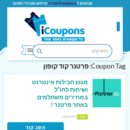
מבצעים ל
Pandazzz-פנדזז
הריהוט ואביזרי השינה
Coupon Tag:
פרטנר קוד קופון
מגוון חבילות אינטרנט
ושיחות לחו”ל
במחירים משתלמים
באתר פרטנר !
ללא תפוגה
קוד
השג קוד