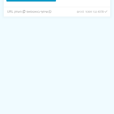
4378 כבר חסכו! 0 היום
שיתוף בוואטסאפ
העתק URL