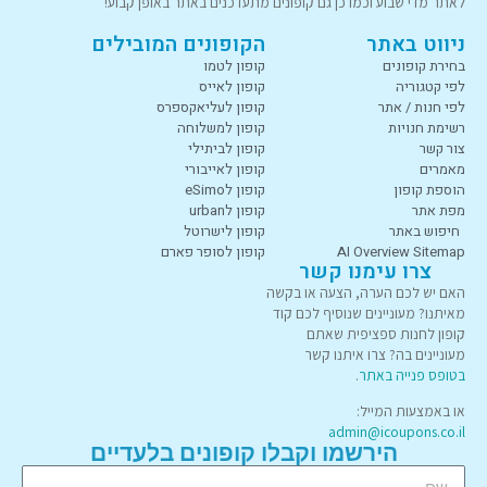
לאתר מדי שבוע וכמו כן גם קופונים מתעדכנים באתר באופן קבוע!
ניווט באתר
הקופונים המובילים
בחירת קופונים
קופון לטמו
לפי קטגוריה
קופון לאייס
לפי חנות / אתר
קופון לעליאקספרס
רשימת חנויות
קופון למשלוחה
צור קשר
קופון לביתילי
מאמרים
קופון לאייבורי
הוספת קופון
קופון לeSimo
מפת אתר
קופון לurban
חיפוש באתר
קופון לישרוטל
AI Overview Sitemap
קופון לסופר פארם
צרו עימנו קשר
האם יש לכם הערה, הצעה או בקשה
מאיתנו? מעוניינים שנוסיף לכם קוד
קופון לחנות ספציפית שאתם
מעוניינים בה? צרו איתנו קשר
בטופס פנייה באתר
.
או באמצעות המייל:
admin@icoupons.co.il
הירשמו וקבלו קופונים בלעדיים