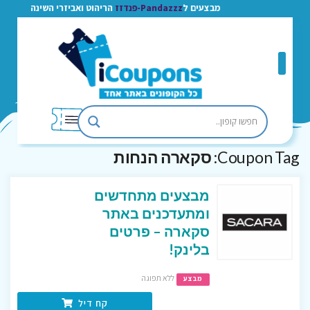
מבצעים ל
Pandazzz-פנדזז
הריהוט ואביזרי השינה
Coupon Tag:
סקארה הנחות
מבצעים מתחדשים
ומתעדכנים באתר
סקארה – פרטים
בלינק!
ללא תפוגה
מבצע
קח דיל