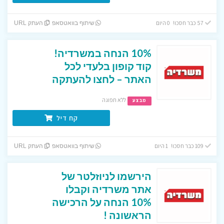
57 כבר חסכו! 0 היום
שיתוף בוואטסאפ
העתק URL
10% הנחה במשרדיה!
קוד קופון בלעדי לכל
האתר – לחצו להעתקה
ללא תפוגה
מבצע
קח דיל
109 כבר חסכו! 1 היום
שיתוף בוואטסאפ
העתק URL
הירשמו לניוזלטר של
אתר משרדיה וקבלו
10% הנחה על הרכישה
הראשונה !