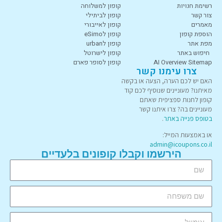
רשימת חנויות
קופון למשלוחה
צור קשר
קופון לביתילי
מאמרים
קופון לאייבורי
הוספת קופון
קופון לeSimo
מפת אתר
קופון לurban
חיפוש באתר
קופון לישרוטל
AI Overview Sitemap
קופון לסופר פארם
צרו עימנו קשר
האם יש לכם הערה, הצעה או בקשה
מאיתנו? מעוניינים שנוסיף לכם קוד
קופון לחנות ספציפית שאתם
מעוניינים בה? צרו איתנו קשר
בטופס פנייה באתר
.
או באמצעות המייל:
admin@icoupons.co.il
הירשמו וקבלו קופונים בלעדיים