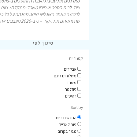
מארגנים את סביבת העבודה וחוסכים ב-Icoupons: קוד קופון בלעדי למשרדיה (Misradia)!
ציוד לבית הספר או מיכון משרדי מתקדם? צוות
לרכישה באתר האונליין! תיהנו מהנחה על כל כלי
שהעתקתם את הקוד – כי ב-2026 מעצבים את המשרד במחיר המשתלם ביותר!
סינון לפי
קטגוריות
אביזרים
משלוחים חינם
משרד
ניוזלטר
רהיטים
Sort by
החדשים ביותר
פופולאריים
נגמר בקרוב