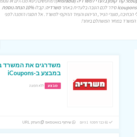
מחפשים כיסא מנהלים ארגונומי
Icoupons
סידר לכם הטבה בלעדית באתר
משרדיה
: קבלו
10% הנחה נוספת
 הכתיבה, מוצרי הנייר, הריהוט והציוד ההיקפי למשרד. אל תסגרו הזמנה לפני
במבצע ב-iCoupons
מבצע
ללא תפוגה
61 כבר חסכו! 1 היום
שיתוף בוואטסאפ
העתק URL