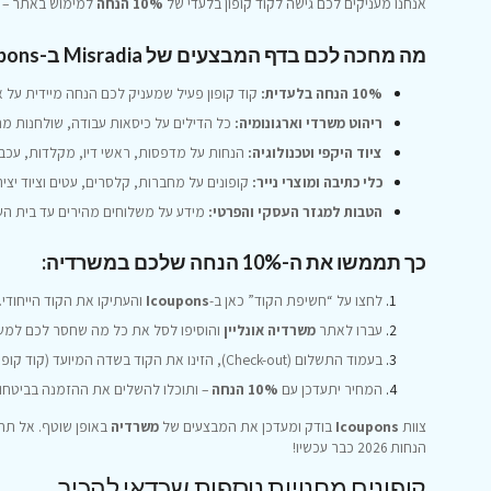
אנחנו מעניקים לכם גישה לקוד קופון בלעדי של
10% הנחה
למימוש באתר – הד
מה מחכה לכם בדף המבצעים של Misradia ב-Icoupons?
10% הנחה בלעדית:
קוד קופון פעיל שמעניק לכם הנחה מיידית על 
ריהוט משרדי וארגונומיה:
כל הדילים על כיסאות עבודה, שולחנות מת
ציוד היקפי וטכנולוגיה:
הנחות על מדפסות, ראשי דיו, מקלדות, עכבר
כלי כתיבה ומוצרי נייר:
קופונים על מחברות, קלסרים, עטים וציוד יצי
הטבות למגזר העסקי והפרטי:
מידע על משלוחים מהירים עד בית העסק 
כך תממשו את ה-10% הנחה שלכם במשרדיה:
לחצו על “חשיפת הקוד” כאן ב-
Icoupons
והעתיקו את הקוד הייחודי.
עברו לאתר
משרדיה אונליין
והוסיפו לסל את כל מה שחסר לכם למשר
בעמוד התשלום (Check-out), הזינו את הקוד בשדה המיועד (קוד קופון / קוד הטבה).
המחיר יתעדכן עם
10% הנחה
– ותוכלו להשלים את ההזמנה בביטחון
צוות
Icoupons
בודק ומעדכן את המבצעים של
משרדיה
באופן שוטף. אל תח
הנחות 2026 כבר עכשיו!
קופונים מחנויות נוספות שכדאי להכיר