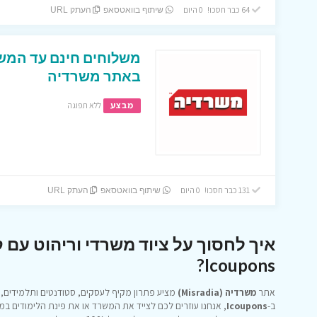
64 כבר חסכו! 0 היום
שיתוף בוואטסאפ
העתק URL
משלוחים חינם עד המשר
באתר משרדיה
מבצע
ללא תפוגה
131 כבר חסכו! 0 היום
שיתוף בוואטסאפ
העתק URL
איך לחסוך על ציוד משרדי וריהוט עם ק
Icoupons?
אתר
משרדיה (Misradia)
מציע פתרון מקיף לעסקים, סטודנטים ותלמידים, ע
ב-
Icoupons