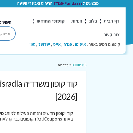
מבצעים ל
Pandazzz-פנדזז
הריהוט ואביזרי השינה
דף הבית
בלוג
חנויות
קופוני החודש
חיפוש ק
צור קשר
קופונים חמים באתר :
איסימו
,
פנדה
,
אייס
,
ישרוטל
,
טמו
>
ICOUPONS
משרדיה
[2026]
קודי קופון חדשים והנחות פעילות למותג
מש
באתר iCoupons. כל הקופונים נבדקו לאחרונה בתאריך 08/08/2026!