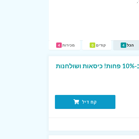
,
הכל
קודים
מכירות
4
0
4
משדרגים את המשרד ב-10% פחות! כיסאות ושולחנות
קח דיל