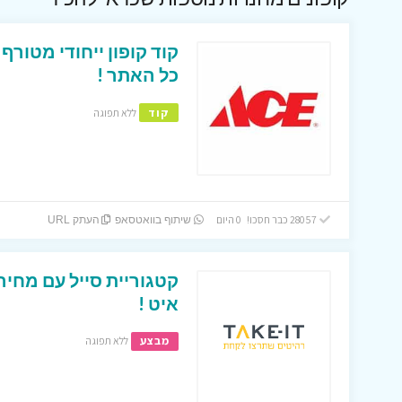
כל האתר !
קוד
ללא תפוגה
28057 כבר חסכו! 0 היום
שיתוף בוואטסאפ
העתק URL
קטגוריית סייל עם מחיר
איט !
מבצע
ללא תפוגה