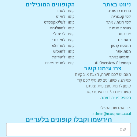
ניווט באתר
הקופונים המובילים
בחירת קופונים
קופון לטמו
לפי קטגוריה
קופון לאייס
לפי חנות / אתר
קופון לעליאקספרס
רשימת חנויות
קופון למשלוחה
צור קשר
קופון לביתילי
מאמרים
קופון לאייבורי
הוספת קופון
קופון לeSimo
מפת אתר
קופון לurban
חיפוש באתר
קופון לישרוטל
AI Overview Sitemap
קופון לסופר פארם
צרו עימנו קשר
האם יש לכם הערה, הצעה או בקשה
מאיתנו? מעוניינים שנוסיף לכם קוד
קופון לחנות ספציפית שאתם
מעוניינים בה? צרו איתנו קשר
בטופס פנייה באתר
.
או באמצעות המייל:
admin@icoupons.co.il
הירשמו וקבלו קופונים בלעדיים