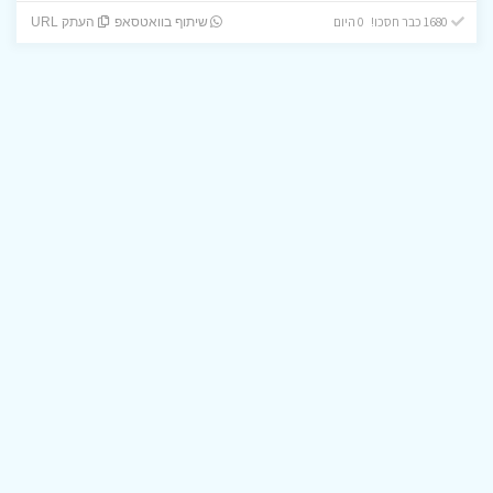
1680 כבר חסכו! 0 היום
שיתוף בוואטסאפ
העתק URL