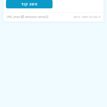
השג קוד
231 כבר חסכו! 1 היום
שיתוף בוואטסאפ
העתק URL