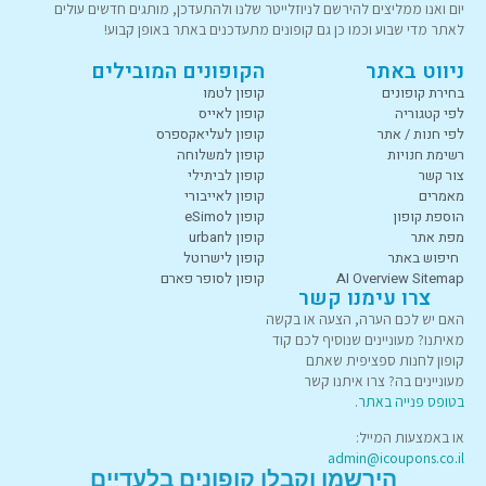
יום ואנו ממליצים להירשם לניוזלייטר שלנו ולהתעדכן, מותגים חדשים עולים
לאתר מדי שבוע וכמו כן גם קופונים מתעדכנים באתר באופן קבוע!
ניווט באתר
הקופונים המובילים
בחירת קופונים
קופון לטמו
לפי קטגוריה
קופון לאייס
לפי חנות / אתר
קופון לעליאקספרס
רשימת חנויות
קופון למשלוחה
צור קשר
קופון לביתילי
מאמרים
קופון לאייבורי
הוספת קופון
קופון לeSimo
מפת אתר
קופון לurban
חיפוש באתר
קופון לישרוטל
AI Overview Sitemap
קופון לסופר פארם
צרו עימנו קשר
האם יש לכם הערה, הצעה או בקשה
מאיתנו? מעוניינים שנוסיף לכם קוד
קופון לחנות ספציפית שאתם
מעוניינים בה? צרו איתנו קשר
בטופס פנייה באתר
.
או באמצעות המייל:
admin@icoupons.co.il
הירשמו וקבלו קופונים בלעדיים