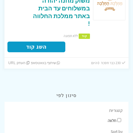
משוק מחנה יהודה
במשלוחים עד הבית
באתר ממלכת החלווה
!
ללא תפוגה
קוד
השג קוד
230 כבר חסכו! 0 היום
שיתוף בוואטסאפ
העתק URL
סינון לפי
קטגוריות
חלווה
Sort by