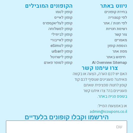
ניווט באתר
הקופונים המובילים
בחירת קופונים
קופון לטמו
לפי קטגוריה
קופון לאייס
לפי חנות / אתר
קופון לעליאקספרס
רשימת חנויות
קופון למשלוחה
צור קשר
קופון לביתילי
מאמרים
קופון לאייבורי
הוספת קופון
קופון לeSimo
מפת אתר
קופון לurban
חיפוש באתר
קופון לישרוטל
AI Overview Sitemap
קופון לסופר פארם
צרו עימנו קשר
האם יש לכם הערה, הצעה או בקשה
מאיתנו? מעוניינים שנוסיף לכם קוד
קופון לחנות ספציפית שאתם
מעוניינים בה? צרו איתנו קשר
בטופס פנייה באתר
.
או באמצעות המייל:
admin@icoupons.co.il
הירשמו וקבלו קופונים בלעדיים