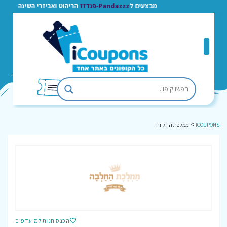
מבצעים ל
Pandazzz-פנדזז
הריהוט ואביזרי השינה
>
ICOUPONS
ממלכת החלווה
הכנס חנות למועדפים