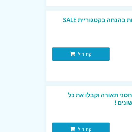
מגוון גופי תאורה ומנורות בהנחה בקטגוריית SALE
קח דיל
סני תאורה וקבלו את כל
נים !
קח דיל