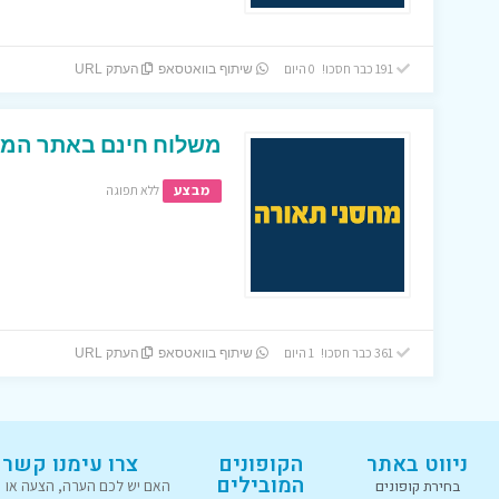
191 כבר חסכו! 0 היום
שיתוף בוואטסאפ
העתק URL
משלוח חינם באתר המצ
מבצע
ללא תפוגה
361 כבר חסכו! 1 היום
שיתוף בוואטסאפ
העתק URL
ניווט באתר
הקופונים
צרו עימנו קשר
המובילים
בחירת קופונים
האם יש לכם הערה, הצעה או