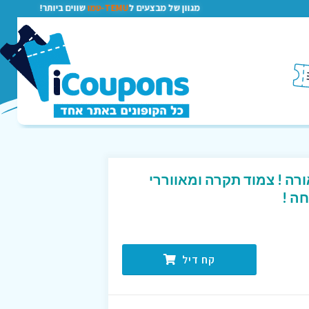
מגוון של מבצעים ל
TEMU-טמו
שווים ביותר!
ה ! צמוד תקרה ומאווררי
קח דיל