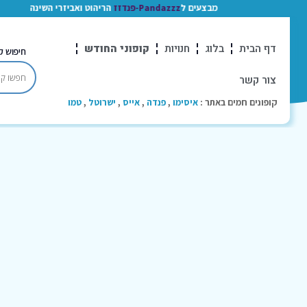
מבצעים ל
Pandazzz-פנדזז
הריהוט ואביזרי השינה
דף הבית
בלוג
חנויות
קופוני החודש
חיפוש ק
צור קשר
קופונים חמים באתר :
איסימו
,
פנדה
,
אייס
,
ישרוטל
,
טמו