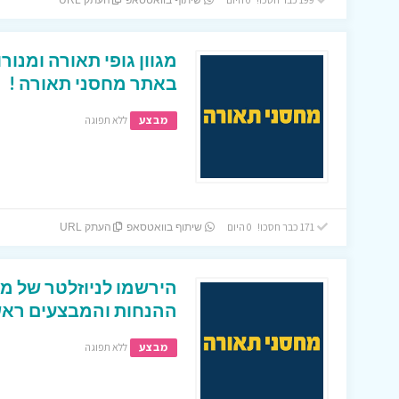
שיתוף בוואטסאפ
העתק URL
באתר מחסני תאורה !
מבצע
ללא תפוגה
171 כבר חסכו! 0 היום
שיתוף בוואטסאפ
העתק URL
הירשמו לניוזלטר של מח
ההנחות והמבצעים ראשו
מבצע
ללא תפוגה