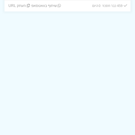
459 כבר חסכו! 0 היום
שיתוף בוואטסאפ
העתק URL