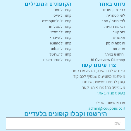
ניווט באתר
הקופונים המובילים
בחירת קופונים
קופון לטמו
לפי קטגוריה
קופון לאייס
לפי חנות / אתר
קופון לעליאקספרס
רשימת חנויות
קופון למשלוחה
צור קשר
קופון לביתילי
מאמרים
קופון לאייבורי
הוספת קופון
קופון לeSimo
מפת אתר
קופון לurban
חיפוש באתר
קופון לישרוטל
AI Overview Sitemap
קופון לסופר פארם
צרו עימנו קשר
האם יש לכם הערה, הצעה או בקשה
מאיתנו? מעוניינים שנוסיף לכם קוד
קופון לחנות ספציפית שאתם
מעוניינים בה? צרו איתנו קשר
בטופס פנייה באתר
.
או באמצעות המייל:
admin@icoupons.co.il
הירשמו וקבלו קופונים בלעדיים