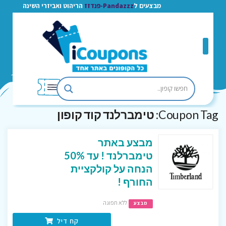
מבצעים ל
Pandazzz-פנדזז
הריהוט ואביזרי השינה
Coupon Tag:
טימברלנד קוד קופון
מבצע באתר
טימברלנד ! עד 50%
הנחה על קולקציית
החורף !
ללא תפוגה
מבצע
קח דיל