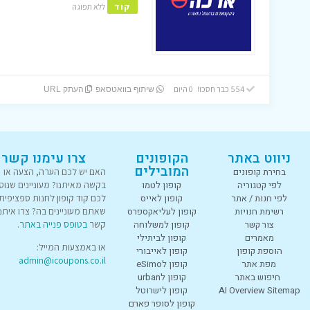
קוד
ללא תפוגה
554 כבר חסכו! 0 היום
שיתוף בוואטסאפ
העתק URL
ניווט באתר
הקופונים
צרו עימנו קשר
המובילים
בחירת קופונים
האם יש לכם הערה, הצעה או
לפי קטגוריה
קופון לטמו
בקשה מאיתנו? מעוניינים שנוס
לפי חנות / אתר
קופון לאייס
לכם קוד קופון לחנות ספציפית
רשימת חנויות
קופון לעליאקספרס
שאתם מעוניינים בה? צרו איתנו
צור קשר
קופון למשלוחה
קשר
בטופס פנייה באתר
.
מאמרים
קופון לביתילי
או באמצעות המייל:
הוספת קופון
קופון לאייבורי
admin@icoupons.co.il
מפת אתר
קופון לeSimo
חיפוש באתר
קופון לurban
AI Overview Sitemap
קופון לישרוטל
קופון לסופר פארם