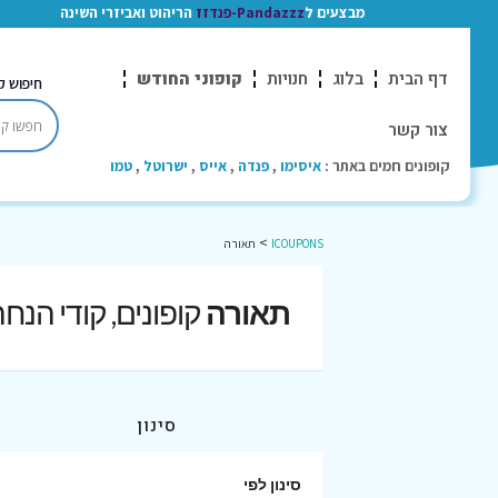
מבצעים ל
Pandazzz-פנדזז
הריהוט ואביזרי השינה
דף הבית
בלוג
חנויות
קופוני החודש
חיפוש ק
צור קשר
קופונים חמים באתר :
איסימו
,
פנדה
,
אייס
,
ישרוטל
,
טמו
>
ICOUPONS
תאורה
תאורה
קופונים, קודי הנח
סינון
סינון לפי