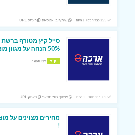
355 כבר חסכו! 1 היום
שיתוף בוואטסאפ
העתק URL
סייל קיץ מטורף ברשת 
50% הנחה על מגוון מוצרים .
קוד
ללא תפוגה
309 כבר חסכו! 0 היום
שיתוף בוואטסאפ
העתק URL
מחירים מצוינים על מו
!