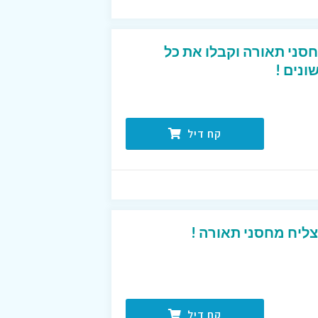
סני תאורה וקבלו את כל
נים !
קח דיל
ליח מחסני תאורה !
קח דיל