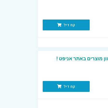
קח דיל
ן מוצרים באתר אניפט !
קח דיל