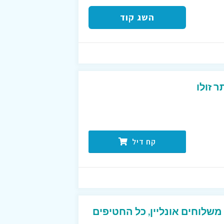
השג קוד
 זולו
קח דיל
מילס משלוחים אונליין, כל החטיפים