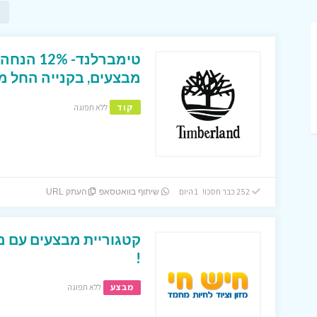
טימברלנד
מבצעים, בקנייה החל מ-200 ₪ ומעל
קוד
ללא תפוגה
252 כבר חסכו! 1 היום
שיתוף בוואטסאפ
העתק URL
קטגוריית מבצעים עם מג
!
מבצע
ללא תפוגה