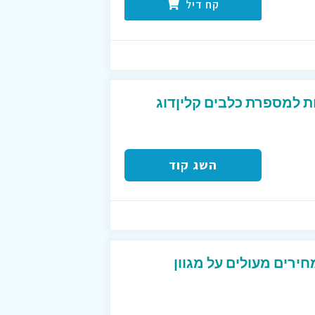
קח דיל
ת למספרת כלבים קליןדוג
השג קוד
ירים מעולים על מגוון