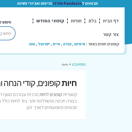
מבצעים ל
Pandazzz-פנדזז
הריהוט ואביזרי השינה
דף הבית
בלוג
חנויות
קופוני החודש
חיפוש ק
צור קשר
קופונים חמים באתר :
איסימו
,
פנדה
,
אייס
,
ישרוטל
,
טמו
>
ICOUPONS
חיות
חיות
קופונים, קודי הנחה 
קטגוריית
קופונים לחיות
מרכזת עבורכם מגוון רחב
בצורה חכמה ומשתלמת יותר. ציוד לחיות כולל הוצ
סכומים משמעותיים לאורך זמן.