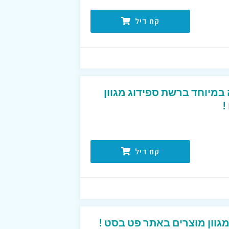
קח דיל
במיוחד ברשת ספידוג מגוון
!
קח דיל
וון מוצרים באתר פט בסט !