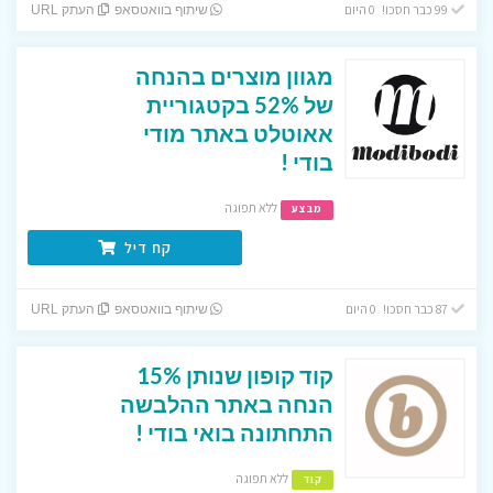
99 כבר חסכו! 0 היום
שיתוף בוואטסאפ
העתק URL
מגוון מוצרים בהנחה
של 52% בקטגוריית
אאוטלט באתר מודי
בודי !
ללא תפוגה
מבצע
קח דיל
87 כבר חסכו! 0 היום
שיתוף בוואטסאפ
העתק URL
קוד קופון שנותן 15%
הנחה באתר ההלבשה
התחתונה בואי בודי !
ללא תפוגה
קוד