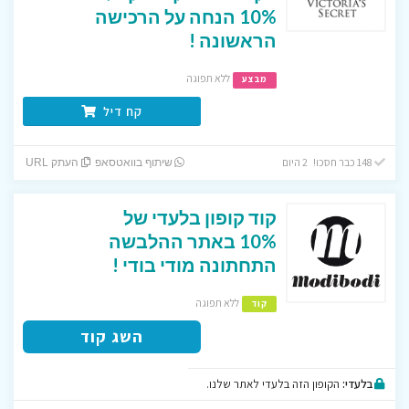
10% הנחה על הרכישה
הראשונה !
ללא תפוגה
מבצע
קח דיל
148 כבר חסכו! 2 היום
שיתוף בוואטסאפ
העתק URL
קוד קופון בלעדי של
10% באתר ההלבשה
התחתונה מודי בודי !
ללא תפוגה
קוד
השג קוד
בלעדי:
הקופון הזה בלעדי לאתר שלנו.