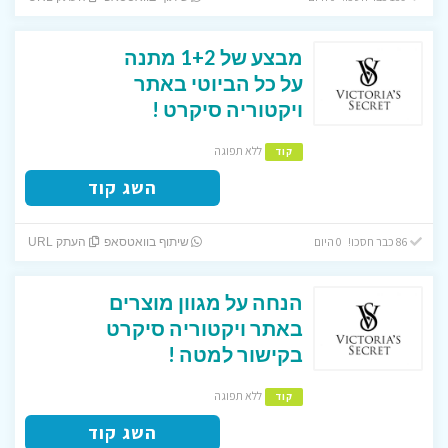
מבצע של 1+2 מתנה
על כל הביוטי באתר
ויקטוריה סיקרט !
ללא תפוגה
קוד
השג קוד
86 כבר חסכו! 0 היום
שיתוף בוואטסאפ
העתק URL
הנחה על מגוון מוצרים
באתר ויקטוריה סיקרט
בקישור למטה !
ללא תפוגה
קוד
השג קוד