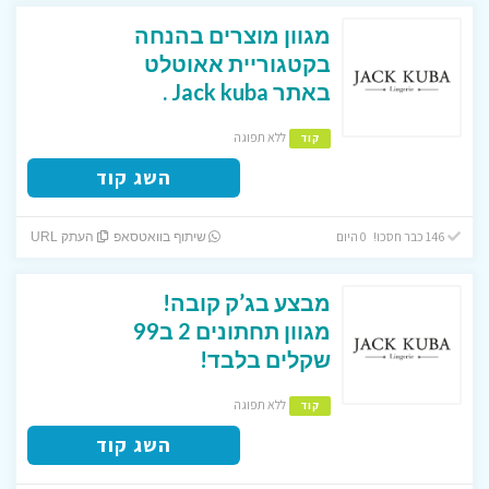
מגוון מוצרים בהנחה
בקטגוריית אאוטלט
באתר Jack kuba .
ללא תפוגה
קוד
השג קוד
146 כבר חסכו! 0 היום
שיתוף בוואטסאפ
העתק URL
מבצע בג’ק קובה!
מגוון תחתונים 2 ב99
שקלים בלבד!
ללא תפוגה
קוד
השג קוד