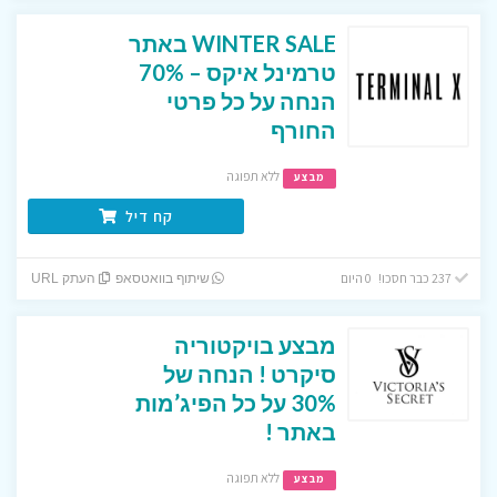
WINTER SALE באתר
טרמינל איקס – 70%
הנחה על כל פרטי
החורף
ללא תפוגה
מבצע
קח דיל
237 כבר חסכו! 0 היום
שיתוף בוואטסאפ
העתק URL
מבצע בויקטוריה
סיקרט ! הנחה של
30% על כל הפיג’מות
באתר !
ללא תפוגה
מבצע