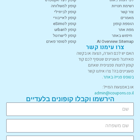
רשימת חנויות
קופון למשלוחה
צור קשר
קופון לביתילי
מאמרים
קופון לאייבורי
הוספת קופון
קופון לeSimo
מפת אתר
קופון לurban
חיפוש באתר
קופון לישרוטל
AI Overview Sitemap
קופון לסופר פארם
צרו עימנו קשר
האם יש לכם הערה, הצעה או בקשה
מאיתנו? מעוניינים שנוסיף לכם קוד
קופון לחנות ספציפית שאתם
מעוניינים בה? צרו איתנו קשר
בטופס פנייה באתר
.
או באמצעות המייל:
admin@icoupons.co.il
הירשמו וקבלו קופונים בלעדיים