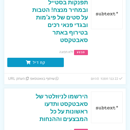
תפנקות בסטייל
ובמחיר מנצח! הטבות
על סטים של פיג’מות
ובגדי פנאי רכים
בטירוף באתר
סאבטקסט
ללא תפוגה
מבצע
קח דיל
22 כבר חסכו! 0 היום
שיתוף בוואטסאפ
העתק URL
הירשמו לניוזלטר של
סאבטקסט ותדעו
ראשונות על כל
המבצעים וההנחות