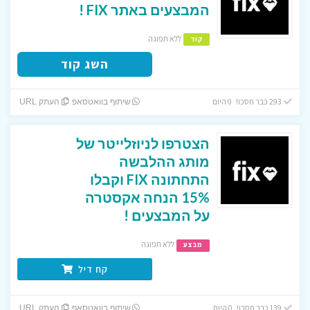
המבצעים באתר FIX !
ללא תפוגה
קוד
השג קוד
293 כבר חסכו! 0 היום
שיתוף בוואטסאפ
העתק URL
הצטרפו לניוזלייטר של
מותג ההלבשה
התחתונה FIX וקבלו
15% הנחה אקסטרה
על המבצעים !
ללא תפוגה
מבצע
קח דיל
139 כבר חסכו! 0 היום
שיתוף בוואטסאפ
העתק URL