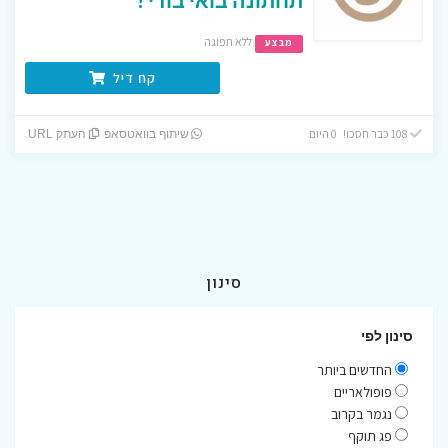
ללא תפוגה
מבצע
קח דיל
108 כבר חסכו! 0 היום
שיתוף בוואטסאפ
העתק URL
סינון
סינון לפי
החדשים ביותר
פופולאריים
נגמר בקרוב
פג תוקף