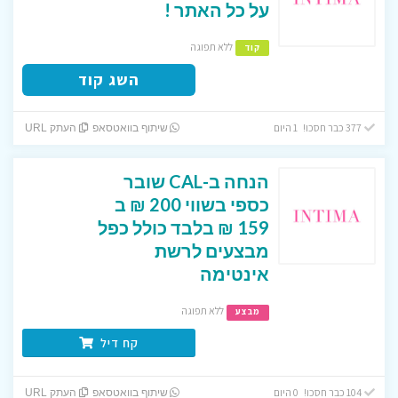
על כל האתר !
ללא תפוגה
קוד
השג קוד
377 כבר חסכו! 1 היום
שיתוף בוואטסאפ
העתק URL
הנחה ב-CAL שובר
כספי בשווי 200 ₪ ב
159 ₪ בלבד כולל כפל
מבצעים לרשת
אינטימה
ללא תפוגה
מבצע
קח דיל
104 כבר חסכו! 0 היום
שיתוף בוואטסאפ
העתק URL