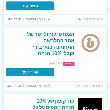
השג קוד
382 כבר חסכו! 1 היום
שיתוף בוואטסאפ
העתק URL
הצטרפי לניוזלייטר של
אתר ההלבשה
התחתונה בואי בודי
וקבלי 10% הנחה !
ללא תפוגה
מבצע
קח דיל
149 כבר חסכו! 0 היום
שיתוף בוואטסאפ
העתק URL
קוד קופון של 10%
הנחה נוספים על כל