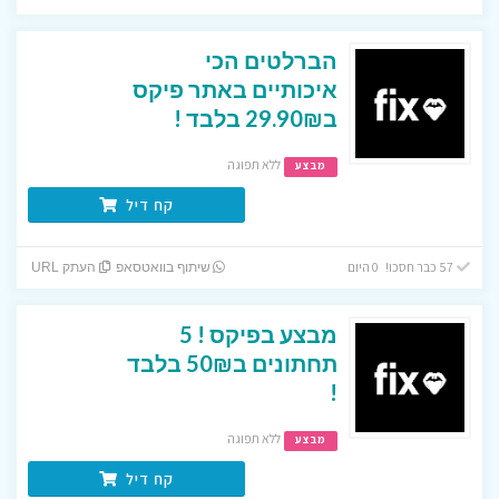
הברלטים הכי
איכותיים באתר פיקס
ב29.90₪ בלבד !
ללא תפוגה
מבצע
קח דיל
57 כבר חסכו! 0 היום
שיתוף בוואטסאפ
העתק URL
מבצע בפיקס ! 5
תחתונים ב50₪ בלבד
!
ללא תפוגה
מבצע
קח דיל