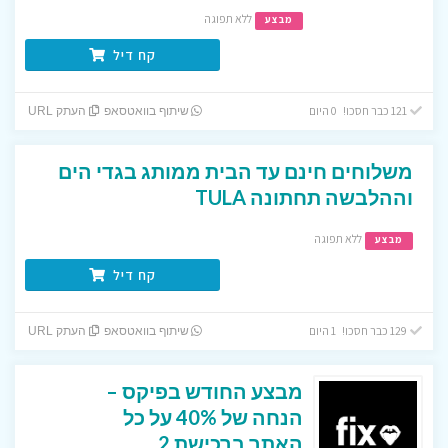
ללא תפוגה
מבצע
קח דיל
121 כבר חסכו! 0 היום
שיתוף בוואטסאפ
העתק URL
משלוחים חינם עד הבית ממותג בגדי הים
וההלבשה תחתונה TULA
ללא תפוגה
מבצע
קח דיל
129 כבר חסכו! 1 היום
שיתוף בוואטסאפ
העתק URL
מבצע החודש בפיקס –
הנחה של 40% על כל
האתר ברכישת 2