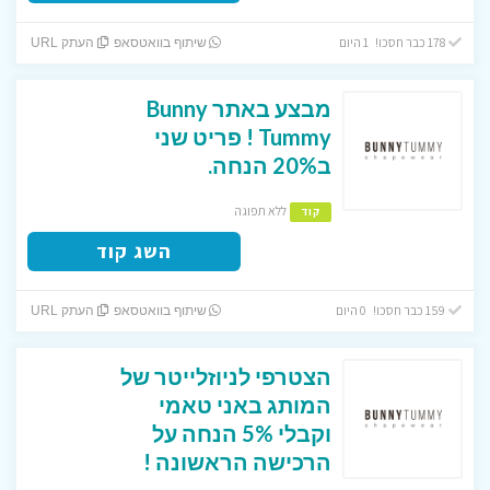
178 כבר חסכו! 1 היום
שיתוף בוואטסאפ
העתק URL
מבצע באתר Bunny
Tummy ! פריט שני
ב20% הנחה.
ללא תפוגה
קוד
השג קוד
159 כבר חסכו! 0 היום
שיתוף בוואטסאפ
העתק URL
הצטרפי לניוזלייטר של
המותג באני טאמי
וקבלי 5% הנחה על
הרכישה הראשונה !